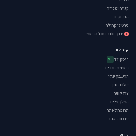
קנייה ומכירה
משחקים
סרטוני קהילה
ערוץ YouTube הרשמי
קהילה
דיסקורד
91
רשימת חברים
החשבון שלי
שלחו תוכן
צרו קשר
המלץ עלינו
תרומה לאתר
פרסם באתר
ניווט