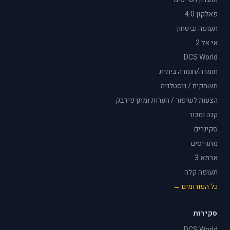
פאלקון 4.0
תעופה וביטחון
אי אל 2
DCS World
חומרה/חומרה ביתית
משחקים / נוסטלגיה
הצעות לשיפור / הערות ומתן פידבק
קנה ומכור
סקינרים
מתגייסים
ארמא 3
תעופה קלה
כל הפורומים →
סקירות
DCS World