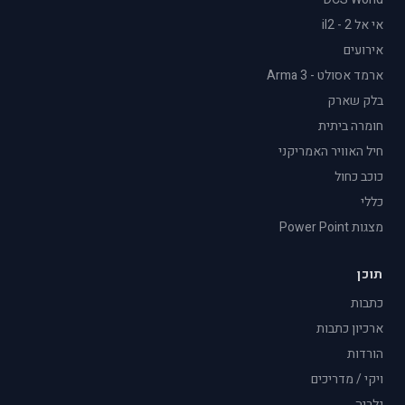
אי אל 2 - il2
אירועים
ארמד אסולט - Arma 3
בלק שארק
חומרה ביתית
חיל האוויר האמריקני
כוכב כחול
כללי
מצגות Power Point
תוכן
כתבות
ארכיון כתבות
הורדות
ויקי / מדריכים
גלריה