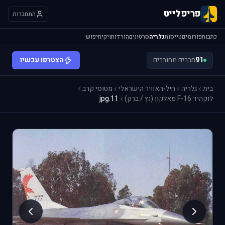
פריפלייט
התחברות
כתבות
פורומים
טייסות
גלריה
סרטונים
הורדות
ויקי
חיפוש
91
חברים מחוברים
הצטרפו עכשיו
בית
גלריה
חיל-האוויר הישראלי
מטוסי קרב
לוקהיד F-16 פאלקון (נץ / ברק)
11.jpg