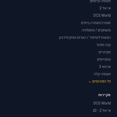
תעופה וביטחון
אי אל 2
DCS World
חומרה/חומרה ביתית
משחקים / נוסטלגיה
הצעות לשיפור / הערות ומתן פידבק
קנה ומכור
סקינרים
מתגייסים
ארמא 3
תעופה קלה
כל הפורומים →
סקירות
DCS World
אי אל 2 - il2