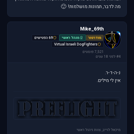
🙂
מה לדבר, תמונות מושלמות!
Mike_69th
M
מודרטור
מנהל ראשי
69 הפטישים
Virtual Israeli DogFighters
7,521 פוסטים
#4
·
לפני 18 שנים
נ-ה-ד-ר.
אין לי מילים.
מיכאל לוייב, צוות ניהול ראשי