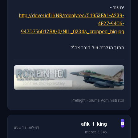
יסעור -
http://dover.idf.il/NR/rdonlyres/51953FA1-A239-
4F27-94C6-
947D756012BA/0/NIL_0234s_cropped_big.jpg
מתוך הגלריה של דובר צה"ל
Preflight Forums Administrator
a
afik_t_king
#9
·
לפני 18 שנים
5,846 פוסטים