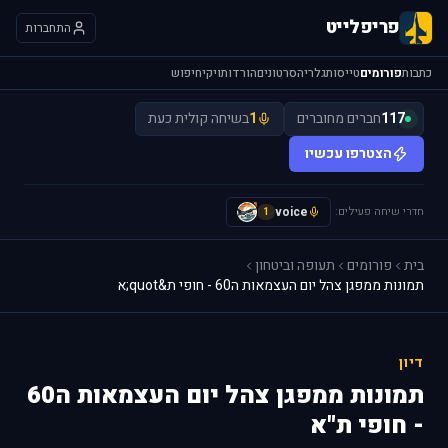
פריפלייט
התחברות
כתבות
פורומים
טייסות
גלריה
סרטונים
הורדות
ויקי
חיפוש
117
חברים מחוברים
1
בשיחה קולית כעת
הצטרפו עכשיו
חדרי שיחה פעילים:
voice
I
1
בית
פורומים
תעופה וביטחון
תמונות ממפגן צהל יום העצמאות ה60 - חופי ת&quot;א
דיון
תמונות ממפגן צהל יום העצמאות ה60
- חופי ת"א