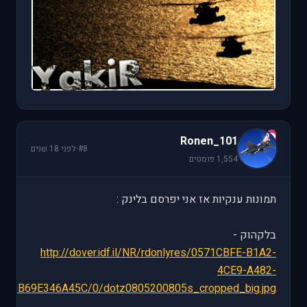
R
Ronen_101
#8
·
לפני 18 שנים
1,554 פוסטים
תמונות ענקיות אז אני יפרסם בלינק :
בלקהוק -
http://dover.idf.il/NR/rdonlyres/0571CBFE-B1A2-
4CE9-A482-
8B69E346A45C/0/dotz0805200805s_cropped_big.jpg