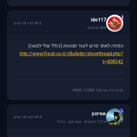
i
ido117
#13
·
לפני 18 שנים
468 פוסטים
הפניה לאתר פרש לעוד תמונות (כולל שלי למטה)
http://www.fresh.co.il/vBulletin/showthread.php?
t=408542
קורס טיס מס 162 HERE I COME
א
אסימון
#14
·
לפני 18 שנים
1,014 פוסטים · שעה שש.. כרגיל.