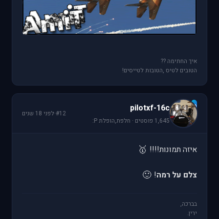
איך החתימה ??
הטובים לטיס ,הטובות לטייסים!
p
pilotxf-16c
#12
·
לפני 18 שנים
1,645 פוסטים · חלפת,הופלת P:
🥇
איזה תמונות!!!!
🙂
צלם על רמה
!
בברכה,
ירין.