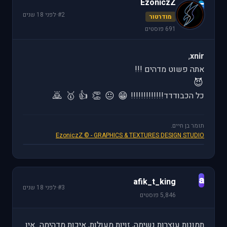
EzoniczZ
E
#2
·
לפני 18 שנים
מודרטור
691 פוסטים
,
xnir
אתה פשוט מדהים !!!
😈
🙇
🥇
👍
👏
😐
😁
כל הכבודדד!!!!!!!!!!!!!
תומר בן חיים.
EzoniczZ © - GRAPHICS & TEXTURES DESIGN STUDIO
a
afik_t_king
#3
·
לפני 18 שנים
5,846 פוסטים
תמונות עוצרות נשימה, זויות מעולות, איכות מדהימה...אין