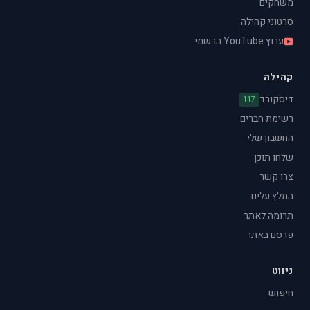
משחקים
סרטוני קהילה
ערוץ YouTube הרשמי
קהילה
דיסקורד
117
רשימת חברים
החשבון שלי
שלחו תוכן
צרו קשר
המלץ עלינו
תרומה לאתר
פרסם באתר
ניווט
חיפוש