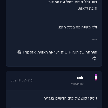
כש-Xnir פותח פתיל עם תמונות..
חובה לראות.
ולא משנה מה בכלל מוצג.
----
😄
התמונה של הF15I ש"קורע" את האוויר.. אוסקר !
😎
x
xnir
#15
·
לפני 18 שנים
82 פוסטים
נוספו כ20 צילומים חדשים בגלריה