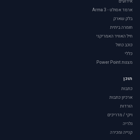
אירועים
ארמד אסולט - Arma 3
בלק שארק
חומרה ביתית
חיל האוויר האמריקני
כוכב כחול
כללי
מצגות Power Point
תוכן
כתבות
ארכיון כתבות
הורדות
ויקי / מדריכים
גלריה
קנייה ומכירה