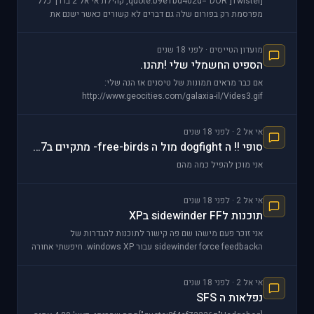
[quote:b9e1bd402d="DOR"]Twister, קהילת אי אל 2 בדרך כלל
מפרסמת רק בפורום שלה גם דברים לא קשורים כאשר ישנם את
הפורומום המתאימים לכך,
מועדון הטייסים · לפני 18 שנים
הספיט החשמלי שלי !תהנו.
אם כבר מראים תמונות של טיסנים אז הנה שלי:
http://www.geocities.com/galaxia-il/Vides3.gif
http://www.geociti
אי אל 2 · לפני 18 שנים
סופי !! ה dogfight מול ה free-birds- מתקיים ב2.11.07 21:30
אני מוכן להפיל כמה מהם
אי אל 2 · לפני 18 שנים
תוכנות לsidewinder FF בXP
אני זוכר פעם מישהו שם פה קישור לתוכנות להגדרות של
הsidewinder force feedback עבור windows XP. חיפשתי אחורה
ולא מצאתי. יש למישהו מושג איפה אני יכול למצוא א
אי אל 2 · לפני 18 שנים
נפלאות ה SFS