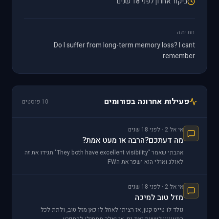
ביקור אחרון לפני 18 שנים
חתימה
Do I suffer from long-term memory loss? I cant
remember
פעילות אחרונה בפורומים
10 פוסטים
אי אל 2 · לפני 18 שנים
מה דעתכם?הרבה או מעט אמת?
אהבתי שאמר "They both have excellent visibility" תגידו את זה
לאולג ואולי הוא ישפר את הFW
אי אל 2 · לפני 18 שנים
מזל טוב למיכה
נולד לו טייס קטן, אז רציתי לאחל לו כאן מזל טוב, ולתת לכל