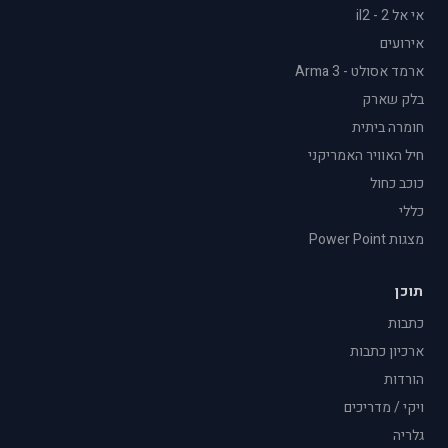
אי אל 2 - il2
אירועים
ארמד אסולט - Arma 3
בלק שארק
חומרה ביתית
חיל האוויר האמריקני
כוכב כחול
כללי
מצגות Power Point
תוכן
כתבות
ארכיון כתבות
הורדות
ויקי / מדריכים
גלריה