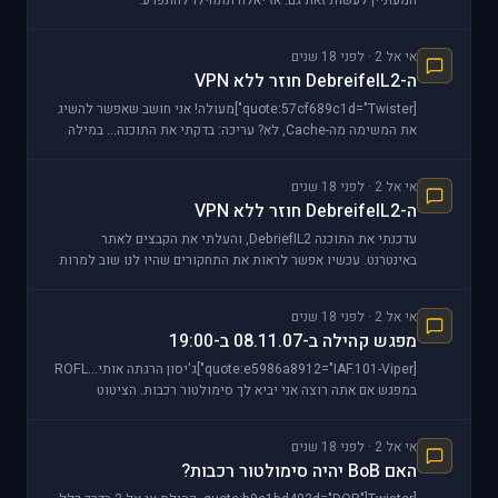
המעוניין לעשות זאת גם. אז יאלה תתחילו להתפרע.
אי אל 2 · לפני 18 שנים
ה-DebreifeIL2 חוזר ללא VPN
[quote:57cf689c1d="Twister"]מעולה! אני חושב שאפשר להשיג
את המשימה מה-Cache, לא? עריכה: בדקתי את התוכנה... במילה
אחת מדהים! אהבתי מאוד את Define Formati
אי אל 2 · לפני 18 שנים
ה-DebreifeIL2 חוזר ללא VPN
עדכנתי את התוכנה DebriefIL2, והעלתי את הקבצים לאתר
באינטרנט. עכשיו אפשר לראות את התחקורים שהיו לנו שוב למרות
שאין VPN ניתן להוריד את הגרסה [ur
אי אל 2 · לפני 18 שנים
מפגש קהילה ב-08.11.07 ב-19:00
[quote:e5986a8912="IAF.101-Viper"]ג'יסון הרגתה אותי...ROFL
במפגש אם אתה רוצה אני יביא לך סימולטור רכבות. הציטוט
מההודעה השנייה אך התשובה
אי אל 2 · לפני 18 שנים
האם BoB יהיה סימולטור רכבות?