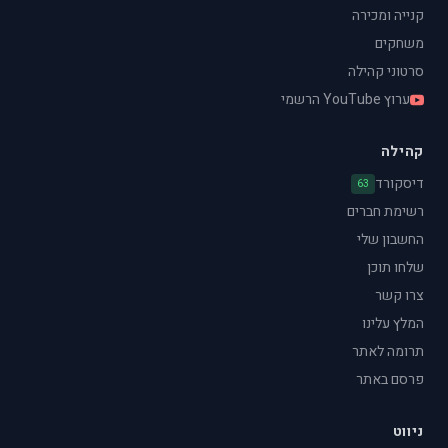
קנייה ומכירה
משחקים
סרטוני קהילה
ערוץ YouTube הרשמי
קהילה
דיסקורד
63
רשימת חברים
החשבון שלי
שלחו תוכן
צרו קשר
המלץ עלינו
תרומה לאתר
פרסם באתר
ניווט