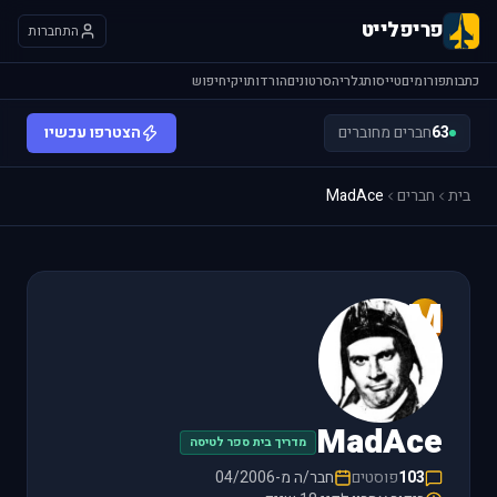
פריפלייט
התחברות
כתבות
פורומים
טייסות
גלריה
סרטונים
הורדות
ויקי
חיפוש
63
חברים מחוברים
הצטרפו עכשיו
בית
חברים
MadAce
M
MadAce
מדריך בית ספר לטיסה
103
פוסטים
חבר/ה מ-04/2006