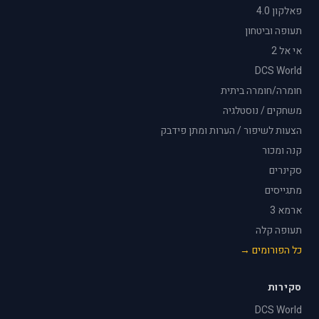
פאלקון 4.0
תעופה וביטחון
אי אל 2
DCS World
חומרה/חומרה ביתית
משחקים / נוסטלגיה
הצעות לשיפור / הערות ומתן פידבק
קנה ומכור
סקינרים
מתגייסים
ארמא 3
תעופה קלה
כל הפורומים →
סקירות
DCS World