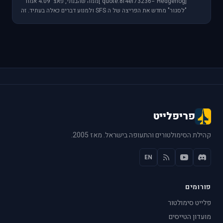
[quote:8f4ef73236="Hedgehog"]ממה שהבנתי, פאצ' 4.09 אמור
"לסגור" מחדש את הפריצה של ה SFS ולמנוע דברים כאלה בעתיד. זה
גם מה שמעכב את השחרור כל-כך הרבה ז
פריפלייט
קהילת הסימולטורים והתעופה בישראל. מאז 2005.
EN
פורומים
פלייט סימולטור
מועדון הטייסים