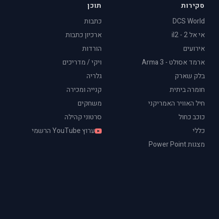
סקירות
תוכן
DCS World
כתבות
אי אל 2 - il2
ארכיון כתבות
אירועים
הורדות
ארמד אסולט - Arma 3
ויקי / מדריכים
בלק שארק
גלריה
חומרה ביתית
קנייה ומכירה
חיל האוויר האמריקני
משחקים
כוכב כחול
סרטוני קהילה
כללי
ערוץ YouTube הרשמי
מצגות Power Point