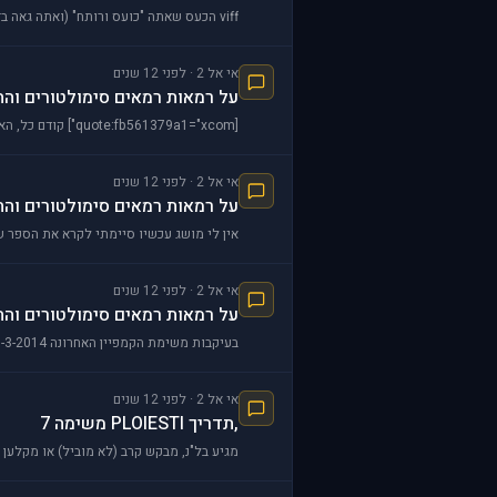
viff הכעס שאתה "כועס ורותח" (ואתה גאה בזה) משבש את שיקול דעתך וממלא את כתיבתך מהקמפיין שעבר אין אפשרות כלל להקליט כל הקלטה זורקת אותך מהשרת כפי שע
אי אל 2 · לפני 12 שנים
על רמאות רמאים סימולטורים וה
[quote:fb561379a1="xcom"] קודם כל, האנשים שבנו את SEOW ותכננו את הקמפיינים, שפו! ....רובכם לא יודעים כמה עבודה זה ליצור את זה וכמה בדיקות צריך לעשות וכמה תכנו
אי אל 2 · לפני 12 שנים
על רמאות רמאים סימולטורים וה
אין לי מושג עכשיו סיימתי לקרא את הספר ש
אי אל 2 · לפני 12 שנים
על רמאות רמאים סימולטורים וה
בעיקבות משימת הקמפיין האחרונה 20-3-2014 כשכתבתי דברים אלו מצאתי את עצמי צוחק, צחוק פנימי, ולמה ? כי דברים שכתבתי בעבר קמו,
אי אל 2 · לפני 12 שנים
,תדריך PLOIESTI משימה 7
מגיע בל"נ, מבקש קרב (לא מוביל) או מקלען 