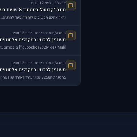
אי אל 2 · לפני 12 שנים
סוגה "קרועה" ביוטיוב: 8 שעות רעש מנוע של B17
נראה אתכם מקשיבים לזה וזה נועד להרגיע..... מ
חומרה/חומרה ביתית · לפני 12 שנים
מעוניין לרכוש רמקולים אלחוטיים
[quote:bca262b1de="Muli""] ב. במרחב עתיר הקרינה שבו אנו חיים, למה להוסיף מקור קרינה נוסף, שאין בו צורך פונקציונאלי(זה לא מוסיף נוחות הפעלה, כמו עכבר, אוזני
חומרה/חומרה ביתית · לפני 12 שנים
מעוניין לרכוש רמקולים אלחוטיים
במסגרת המבצע שאני עורך לאורך זמן ושמו: " יאלללה כל מה שעם חוט