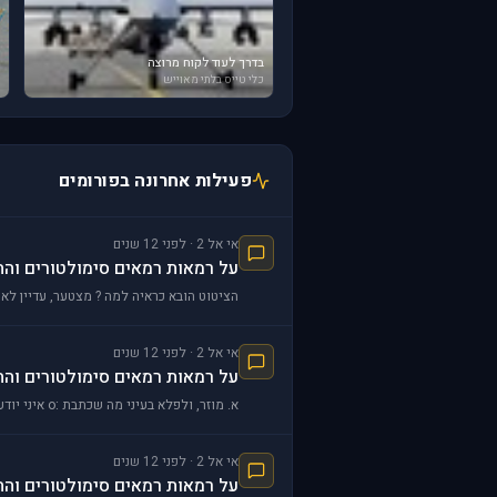
בדרך לעוד לקוח מרוצה
כלי טייס בלתי מאוייש
פעילות אחרונה בפורומים
אי אל 2 · לפני 12 שנים
על רמאות רמאים סימולטורים וה
הציטוט הובא כראיה למה ? מצטער, עדיין לא מ
אי אל 2 · לפני 12 שנים
על רמאות רמאים סימולטורים וה
א. מוזר, ולפלא בעיני מה שכתבת :o איני יודע מה הבנת או לא, מאחר ומתגובתך אותה כתבת ,ואליה התייחסתי, ניכר אחרת לגמרי - [color=re
אי אל 2 · לפני 12 שנים
על רמאות רמאים סימולטורים וה