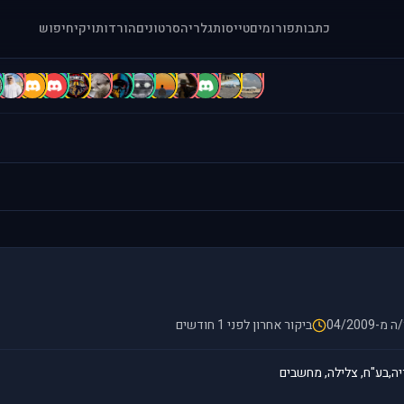
כתבות
פורומים
טייסות
גלריה
סרטונים
הורדות
ויקי
חיפוש
C
c
B
b
b
A
A
a
A
A
a
[
.
מ-04/2009
ביקור אחרון לפני 1 חודשים
ה,בע"ח, צלילה, מחשבים