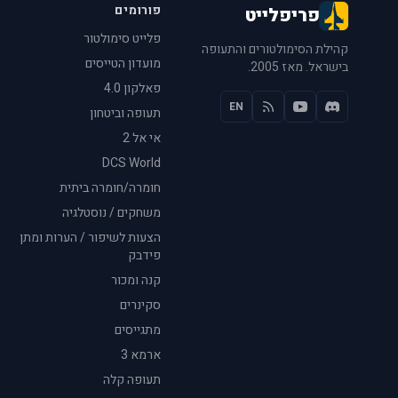
פורומים
פריפלייט
פלייט סימולטור
קהילת הסימולטורים והתעופה
מועדון הטייסים
בישראל. מאז 2005.
פאלקון 4.0
EN
תעופה וביטחון
אי אל 2
DCS World
חומרה/חומרה ביתית
משחקים / נוסטלגיה
הצעות לשיפור / הערות ומתן
פידבק
קנה ומכור
סקינרים
מתגייסים
ארמא 3
תעופה קלה