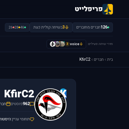
פריפלייט
126
חברים מחוברים
3
בשיחה קולית כעת
26
28
46
חדרי שיחה פעילים:
voice
H
I
y
3
בית
חברים
KfirC2
KfirC2
K
962
פוסטים
חבר/ה 
תחומי עניין:
היסטורי