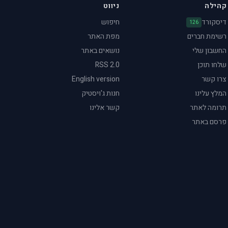
קהילה
ניווט
דיסקורד
חיפוש
126
רשימת חברים
מפת האתר
החשבון שלי
נושאים באתר
שלחו תוכן
RSS 2.0
צרו קשר
English version
המלץ עלינו
חנות ג'ויסטיק
תרומה לאתר
קשר אלינו
פרסם באתר