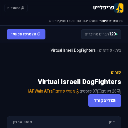
פריפלייט
התחברות
כתבות
פורומים
טייסות
גלריה
סרטונים
הורדות
ויקי
חיפוש
120
חברים מחוברים
הצטרפו עכשיו
בית
פורומים
Virtual Israeli DogFighters
פורום
Virtual Israeli DogFighters
26 דיונים
87 פוסטים
מנהלי פורום:
ATraF
·
IAF.Wain
דיסקורד
דיון
פוסט אחרון