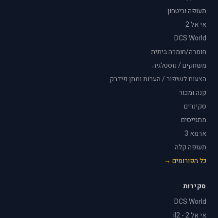
תעופה וביטחון
אי אל 2
DCS World
חומרה/חומרה ביתית
משחקים / נוסטלגיה
הצעות לשיפור / הערות ומתן פידבק
קנה ומכור
סקינרים
מתגייסים
ארמא 3
תעופה קלה
כל הפורומים →
סקירות
DCS World
אי אל 2 - il2