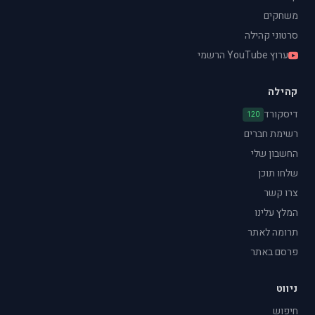
משחקים
סרטוני קהילה
ערוץ YouTube הרשמי
קהילה
דיסקורד
120
רשימת חברים
החשבון שלי
שלחו תוכן
צרו קשר
המלץ עלינו
תרומה לאתר
פרסם באתר
ניווט
חיפוש