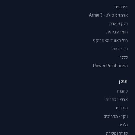
אירועים
ארמד אסולט - Arma 3
בלק שארק
חומרה ביתית
חיל האוויר האמריקני
כוכב כחול
כללי
מצגות Power Point
תוכן
כתבות
ארכיון כתבות
הורדות
ויקי / מדריכים
גלריה
קנייה ומכירה