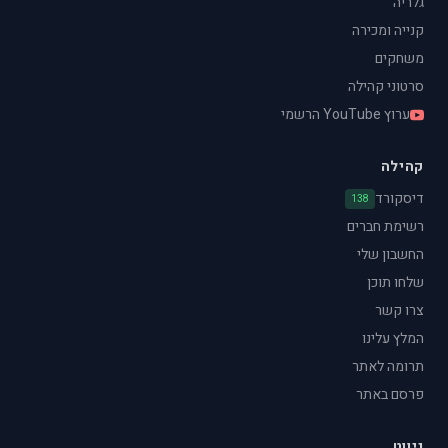
גלריה
קנייה ומכירה
משחקים
סרטוני קהילה
ערוץ YouTube הרשמי
קהילה
דיסקורד
138
רשימת חברים
החשבון שלי
שלחו תוכן
צרו קשר
המלץ עלינו
תרומה לאתר
פרסם באתר
ניווט