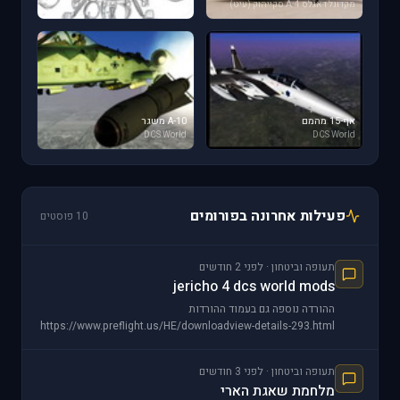
מקדונל דאגלס A-4 סקייהוק (עיט)
ציורים
אף-15 מהמם
A-10 משגר
DCS World
DCS World
פעילות אחרונה בפורומים
10 פוסטים
תעופה וביטחון · לפני 2 חודשים
jericho 4 dcs world mods
ההורדה נוספה גם בעמוד ההורדות
https://www.preflight.us/HE/downloadview-details-293.html
תעופה וביטחון · לפני 3 חודשים
מלחמת שאגת הארי