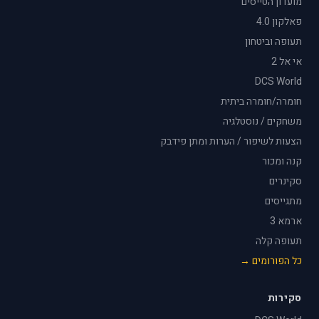
מועדון הטייסים
פאלקון 4.0
תעופה וביטחון
אי אל 2
DCS World
חומרה/חומרה ביתית
משחקים / נוסטלגיה
הצעות לשיפור / הערות ומתן פידבק
קנה ומכור
סקינרים
מתגייסים
ארמא 3
תעופה קלה
כל הפורומים →
סקירות