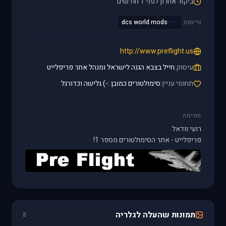
ביקור אחרון לפני 1 חודשים
טייסות:
dcs world mods
http://www.preflight.us
עיסוק:
חייל בצבא הגנה לישראל ומנהל אתר פריפלייט
תחומי עניין:
סימולטורים כמובן :-) גלישה וכדורגל
חתימה
רועי וודאל
פריפלייט - אתר הסימולטורים מספר 1!
תמונות שהעלה לגלריה
8