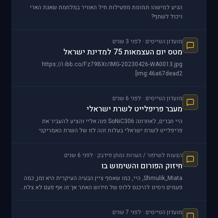
הגיע למישהו תמונות מפעילות חיל האוויר במלחמת שאגת הארי
ויכול לשתף?
מועדון הטייסים · לפני 3 שנים
מטס יום העצמאות 75 למדינת ישראל
https://i.ibb.co/Fz79BXr/IMG-20230426-WA0013.jpg
[img:46a67dead2
מועדון הטייסים · לפני 6 שנים
מעבר פריפלייט לשרת ישראלי
היי חברים, לאחרונה SoNiC306 פנה אליי והציע להעביר את
פריפלייט לשרת ישראלי בעלות זהה לזו של השרת האמריקני
שפריפלייט ה
הצעות לשיפור / הערות ומתן פידבק · לפני 6 שנים
חיזוק הפורום והשימוש בו
Shmulik_Miata, היי, כמו שאסף ציין הבעיה העיקרית היא זמן, כמה
פעמים ניסינו להיכנס ללופ של חידוש האתר אך זה אף פעם לא צלח..
בדר&qu
מועדון הטייסים · לפני 7 שנים