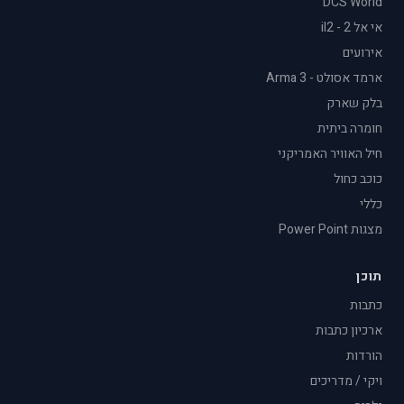
DCS World
אי אל 2 - il2
אירועים
ארמד אסולט - Arma 3
בלק שארק
חומרה ביתית
חיל האוויר האמריקני
כוכב כחול
כללי
מצגות Power Point
תוכן
כתבות
ארכיון כתבות
הורדות
ויקי / מדריכים