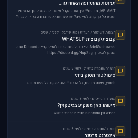
תמונות מהתקופה האחרונה...
IAF_AMIT, מדהים!!! איך אתה מקבל אישור להיכנס לתוך הבסיסים
ומגיע כל כך קרוב לטייסים? יש איזה שהיא פרוצדורה זצריך לעבור?
או שכל אחד י
הצעות לשיפור / הערות ומתן פידבק · לפני 7 שנים
קבוצת\קבוצות WHATSUP
ArielSuchowski היי נכון להיות עברנו לאפליקציית Discord אתה
מוזמן להצטרף https://discord.gg/4up2sg
חומרה/חומרה ביתית · לפני 8 שנים
סימולטור מסוק ביתי
yoreh, פשוט מדהים, כל הכבוד!! נהנה לעקוב כל פעם מחדש.
מועדון הטייסים · לפני 8 שנים
מישהו כאן משקיע בביטקוין?
במידה וכן אשמח אם תוכל להרחיב בנושא
חומרה/חומרה ביתית · לפני 8 שנים
אינטרנט פרטנר