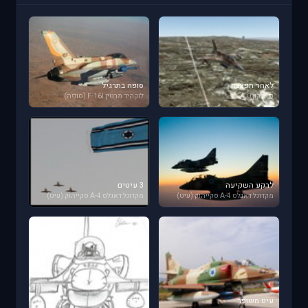
לאחר הפצצה
סופה בתרגיל
פאלקון 4.0
לוקהיד מרטין F-16I (סופה)
לרקע השקיעה
3 עיטים
מקדונל דאגלס A-4 סקייהוק (עיט)
מקדונל דאגלס A-4 סקייהוק (עיט)
עיט משופר
סופה