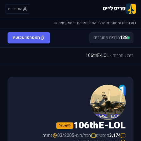
פריפלייט
התחברות
כתבות
פורומים
טייסות
גלריה
סרטונים
הורדות
ויקי
חיפוש
138
חברים מחוברים
הצטרפו עכשיו
בית
חברים
106thE-LOL
1
106thE-LOL
מנהל
3,174
פוסטים
חבר/ה מ-03/2005
נתניה