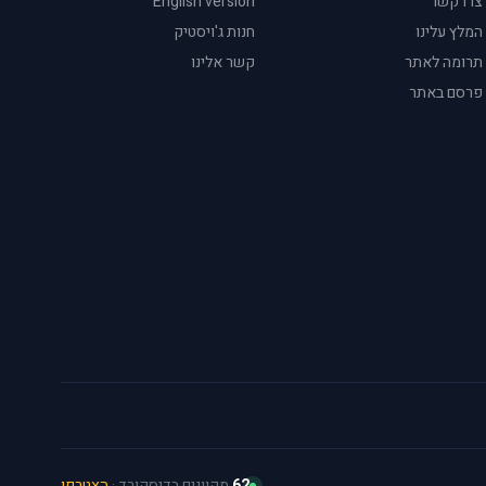
צרו קשר
English version
המלץ עלינו
חנות ג'ויסטיק
תרומה לאתר
קשר אלינו
פרסם באתר
62
מקוונים בדיסקורד ·
הצטרפו