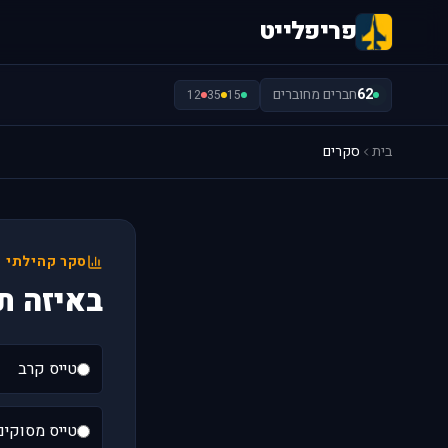
פריפלייט
62
חברים מחוברים
12
35
15
בית
סקרים
סקר קהילתי
באיזה ת
טייס קרב
טייס מסוקים