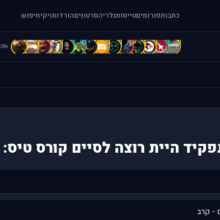
כתבות
פורומים
טייסות
גלריה
סרטונים
הורדות
ויקי
חיפוש
d
D
D
C
C
C
b
B
B
A
A
A
A
[
+38
פקיד היית רוצה לסיים קורס טיס:
 - קרב