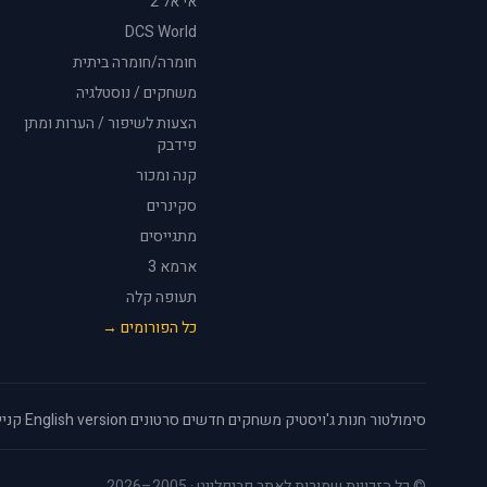
אי אל 2
DCS World
חומרה/חומרה ביתית
משחקים / נוסטלגיה
הצעות לשיפור / הערות ומתן
פידבק
קנה ומכור
סקינרים
מתגייסים
ארמא 3
תעופה קלה
כל הפורומים →
סימולטור
·
חנות ג'ויסטיק
·
משחקים חדשים
·
סרטונים
·
English version
·
קניי
© כל הזכויות שמורות לאתר פריפלייט · 2005–2026