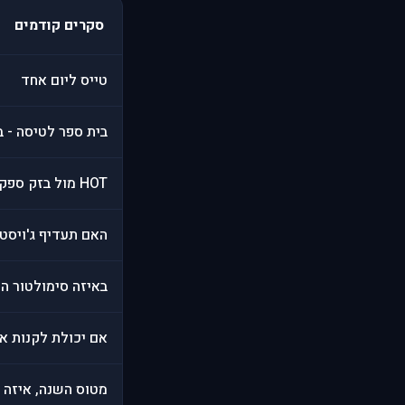
סקרים קודמים
טייס ליום אחד
בית ספר לטיסה - ב
HOT מול בזק ספק ותשתית אינטרנט, מה עדיף?
האם תעדיף ג'ויסטיק עם edback
באיזה סימולטור הי
אם יכולת לקנות אב
מטוס השנה, איזה מ