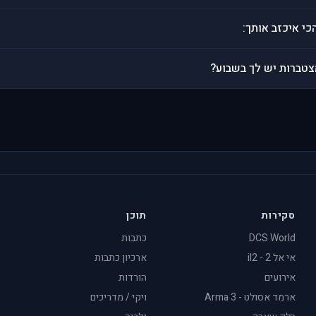
י איכזב אותך:
טברות יש לך בשבוע?
סקירות
תוכן
DCS World
כתבות
אי אל 2 - il2
ארכיון כתבות
אירועים
הורדות
ארמד אסולט - Arma 3
ויקי / מדריכים