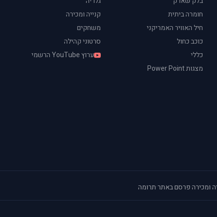
בלק שארק
גלריה
חומרה ביתית
קנייה ומכירה
חיל האוויר האמריקני
משחקים
כוכב כחול
סרטוני קהילה
כללי
ערוץ YouTube הרשמי
מצגות Power Point
ה ומכירה
·
פרסם באתר
·
תרומה