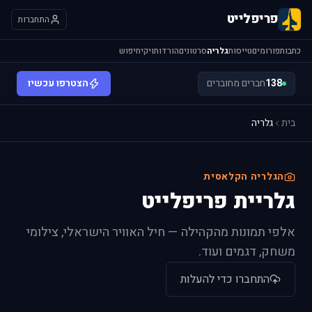
פריפלייט
התחברות
כתבות
פורומים
טייסות
גלריה
סרטונים
הורדות
ויקי
חיפוש
138
חברים מחוברים
הצטרפו עכשיו
בית
גלריה
הגלריה הקלאסית
גלריית פריפלייט
אלפי תמונות מהקהילה — חיל האוויר הישראלי, צילומי
משחק, דגמים ועוד.
התחברו כדי להעלות