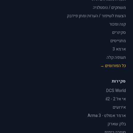
משחקים / נוסטלגיה
הצעות לשיפור / הערות ומתן פידבק
קנה ומכור
סקינרים
מתגייסים
ארמא 3
תעופה קלה
כל הפורומים →
סקירות
DCS World
אי אל 2 - il2
אירועים
ארמד אסולט - Arma 3
בלק שארק
חומרה ביתית