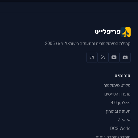
פריפלייט
קהילת הסימולטורים והתעופה בישראל. מאז 2005.
EN
פורומים
פלייט סימולטור
מועדון הטייסים
פאלקון 4.0
תעופה וביטחון
אי אל 2
DCS World
חומרה/חומרה ביתית