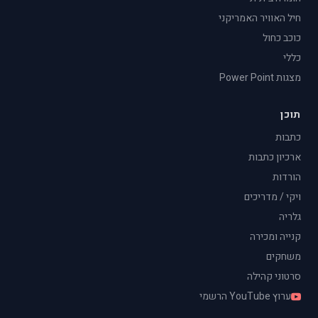
חיל האוויר האמריקני
כוכב כחול
כללי
מצגות Power Point
תוכן
כתבות
ארכיון כתבות
הורדות
ויקי / מדריכים
גלריה
קנייה ומכירה
משחקים
סרטוני קהילה
ערוץ YouTube הרשמי