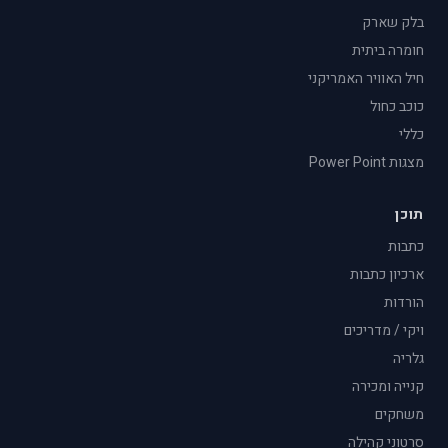
בלק שארק
חומרה ביתית
חיל האוויר האמריקני
כוכב כחול
כללי
מצגות Power Point
תוכן
כתבות
ארכיון כתבות
הורדות
ויקי / מדריכים
גלריה
קנייה ומכירה
משחקים
סרטוני קהילה