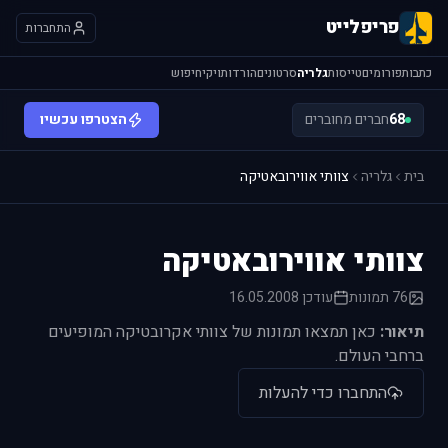
פריפלייט
התחברות
כתבות
פורומים
טייסות
גלריה
סרטונים
הורדות
ויקי
חיפוש
68
חברים מחוברים
הצטרפו עכשיו
בית
גלריה
צוותי אווירובאטיקה
צוותי אווירובאטיקה
76 תמונות
עודכן 16.05.2008
תיאור:
כאן תמצאו תמונות של צוותי אקרובטיקה המופיעים
ברחבי העולם.
התחברו כדי להעלות