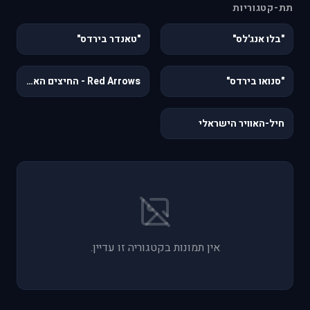
תת-קטגוריות
30
5
"בלו אנג'לס"
"טאנדר בירדס"
0
3
"סנואו בירדס"
Red Arrows - החיצים האדומים
38
חיל-האוויר הישראלי
אין תמונות בקטגוריה זו עדיין.