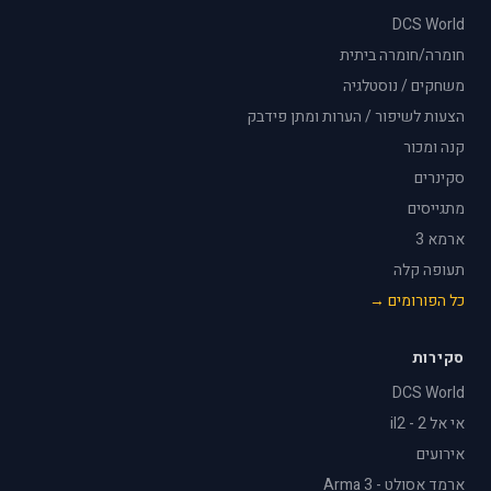
DCS World
חומרה/חומרה ביתית
משחקים / נוסטלגיה
הצעות לשיפור / הערות ומתן פידבק
קנה ומכור
סקינרים
מתגייסים
ארמא 3
תעופה קלה
כל הפורומים →
סקירות
DCS World
אי אל 2 - il2
אירועים
ארמד אסולט - Arma 3