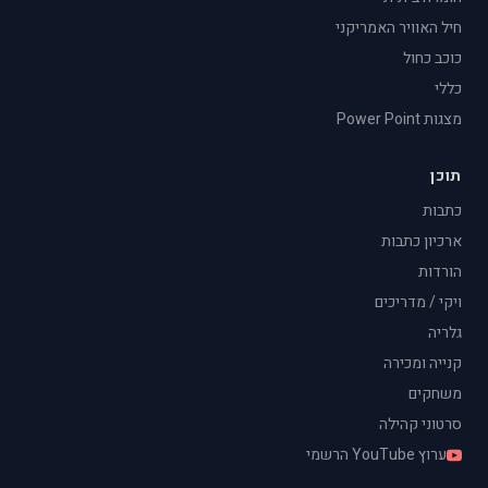
חיל האוויר האמריקני
כוכב כחול
כללי
מצגות Power Point
תוכן
כתבות
ארכיון כתבות
הורדות
ויקי / מדריכים
גלריה
קנייה ומכירה
משחקים
סרטוני קהילה
ערוץ YouTube הרשמי