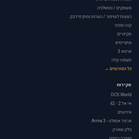
משחקים / נוסטלגיה
הצעות לשיפור / הערות ומתן פידבק
קנה ומכור
סקינרים
מתגייסים
ארמא 3
תעופה קלה
כל הפורומים →
סקירות
DCS World
אי אל 2 - il2
אירועים
ארמד אסולט - Arma 3
בלק שארק
חומרה ביתית