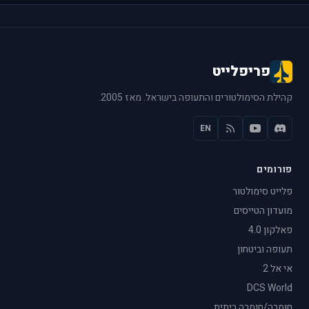
פריפלייט
קהילת הסימולטורים והתעופה בישראל. מאז 2005.
EN
פורומים
פלייט סימולטור
מועדון הטייסים
פאלקון 4.0
תעופה וביטחון
אי אל 2
DCS World
חומרה/חומרה ביתית