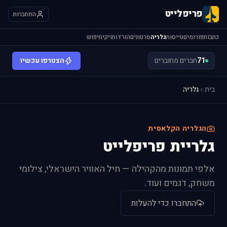
פריפלייט
התחברות
כתבות
פורומים
טייסות
גלריה
סרטונים
הורדות
ויקי
חיפוש
71
חברים מחוברים
הצטרפו עכשיו
בית
גלריה
הגלריה הקלאסית
גלריית פריפלייט
אלפי תמונות מהקהילה — חיל האוויר הישראלי, צילומי
משחק, דגמים ועוד.
התחברו כדי להעלות