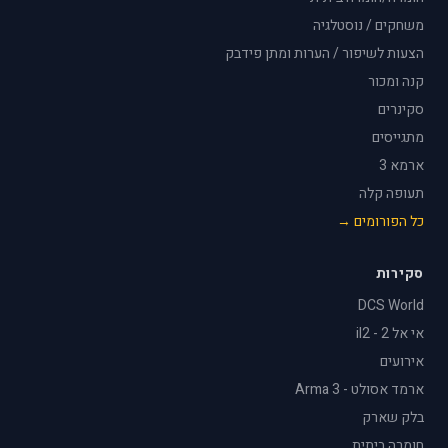
משחקים / נוסטלגיה
הצעות לשיפור / הערות ומתן פידבק
קנה ומכור
סקינרים
מתגייסים
ארמא 3
תעופה קלה
כל הפורומים →
סקירות
DCS World
אי אל 2 - il2
אירועים
ארמד אסולט - Arma 3
בלק שארק
חומרה ביתית