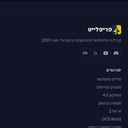
פריפלייט
קהילת הסימולטורים והתעופה בישראל. מאז 2005.
EN
פורומים
פלייט סימולטור
מועדון הטייסים
פאלקון 4.0
תעופה וביטחון
אי אל 2
DCS World
חומרה/חומרה ביתית