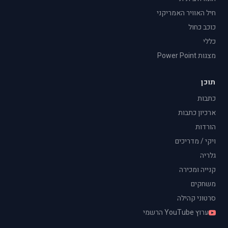
חיל האוויר האמריקני
כוכב כחול
כללי
מצגות Power Point
תוכן
כתבות
ארכיון כתבות
הורדות
ויקי / מדריכים
גלריה
קנייה ומכירה
משחקים
סרטוני קהילה
ערוץ YouTube הרשמי