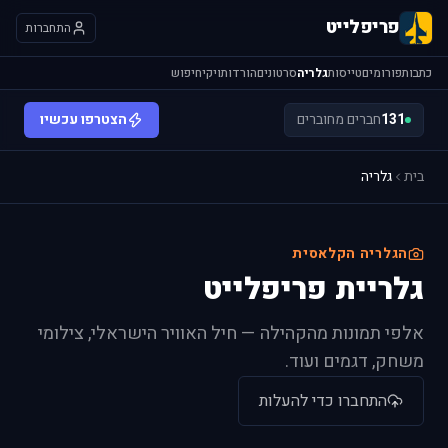
פריפלייט
התחברות
כתבות
פורומים
טייסות
גלריה
סרטונים
הורדות
ויקי
חיפוש
131
חברים מחוברים
הצטרפו עכשיו
בית
גלריה
הגלריה הקלאסית
גלריית פריפלייט
אלפי תמונות מהקהילה — חיל האוויר הישראלי, צילומי
משחק, דגמים ועוד.
התחברו כדי להעלות