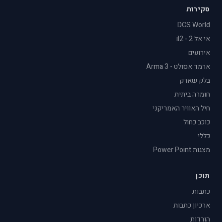
סקירות
DCS World
אי אל 2 - il2
אירועים
ארמד אסולט - Arma 3
בלק שארק
חומרה ביתית
חיל האוויר האמריקני
כוכב כחול
כללי
מצגות Power Point
תוכן
כתבות
ארכיון כתבות
הורדות