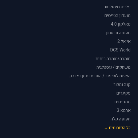
פלייט סימולטור
מועדון הטייסים
פאלקון 4.0
תעופה וביטחון
אי אל 2
DCS World
חומרה/חומרה ביתית
משחקים / נוסטלגיה
הצעות לשיפור / הערות ומתן פידבק
קנה ומכור
סקינרים
מתגייסים
ארמא 3
תעופה קלה
כל הפורומים →