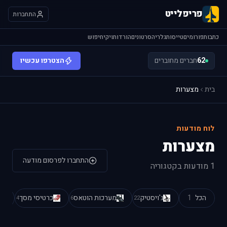
פריפלייט
התחברות
כתבות
פורומים
טייסות
גלריה
סרטונים
הורדות
ויקי
חיפוש
62
חברים מחוברים
הצטרפו עכשיו
בית
מצערות
לוח מודעות
מצערות
התחברו לפרסום מודעה
1 מודעות בקטגוריה
הכל
1
ג'ויסטיק
מערכות הוטאס
כרטיסי מסך
4
6
22