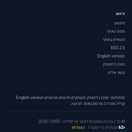
ניווט
חיפוש
מפת האתר
נושאים באתר
RSS 2.0
English version
חנות ג'ויסטיק
קשר אלינו
סימולטור
·
חנות ג'ויסטיק
·
משחקים חדשים
·
סרטונים
·
English version
·
קנייה ומכירה
·
פרסם באתר
·
תרומה
© כל הזכויות שמורות לאתר פריפלייט · 2005–2026
62
מקוונים בדיסקורד ·
הצטרפו