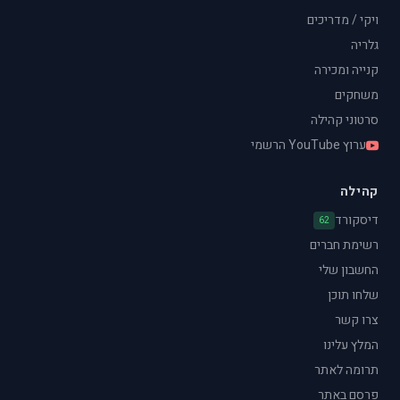
ויקי / מדריכים
גלריה
קנייה ומכירה
משחקים
סרטוני קהילה
ערוץ YouTube הרשמי
קהילה
דיסקורד
62
רשימת חברים
החשבון שלי
שלחו תוכן
צרו קשר
המלץ עלינו
תרומה לאתר
פרסם באתר