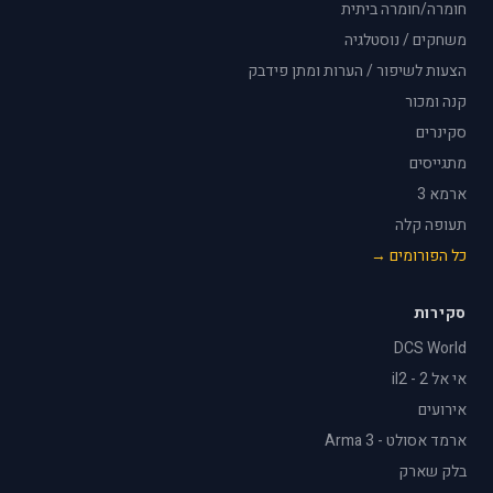
חומרה/חומרה ביתית
משחקים / נוסטלגיה
הצעות לשיפור / הערות ומתן פידבק
קנה ומכור
סקינרים
מתגייסים
ארמא 3
תעופה קלה
כל הפורומים →
סקירות
DCS World
אי אל 2 - il2
אירועים
ארמד אסולט - Arma 3
בלק שארק