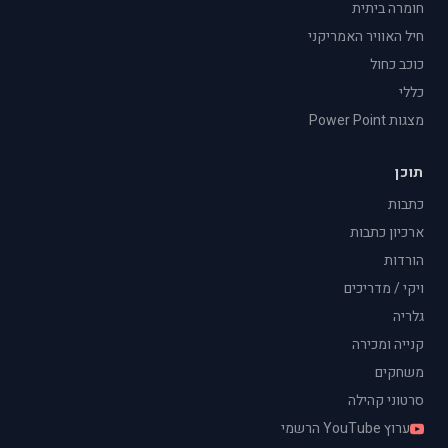
חומרה ביתית
חיל האוויר האמריקני
כוכב כחול
כללי
מצגות Power Point
תוכן
כתבות
ארכיון כתבות
הורדות
ויקי / מדריכים
גלריה
קנייה ומכירה
משחקים
סרטוני קהילה
ערוץ YouTube הרשמי