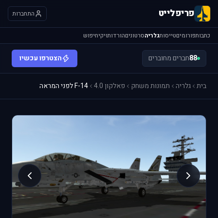
פריפלייט
התחברות
כתבות
פורומים
טייסות
גלריה
סרטונים
הורדות
ויקי
חיפוש
88
חברים מחוברים
הצטרפו עכשיו
בית
גלריה
תמונות משחק
פאלקון 4.0
F-14 לפני המראה