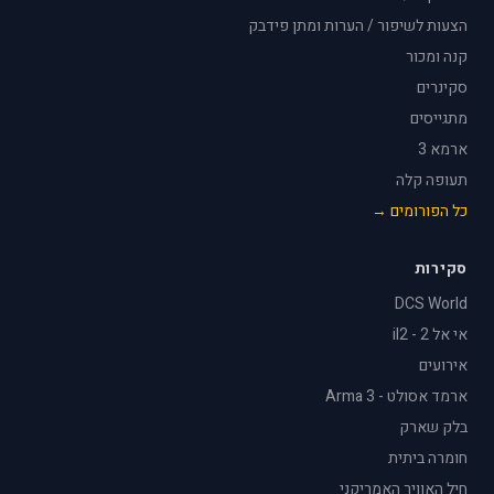
הצעות לשיפור / הערות ומתן פידבק
קנה ומכור
סקינרים
מתגייסים
ארמא 3
תעופה קלה
כל הפורומים →
סקירות
DCS World
אי אל 2 - il2
אירועים
ארמד אסולט - Arma 3
בלק שארק
חומרה ביתית
חיל האוויר האמריקני