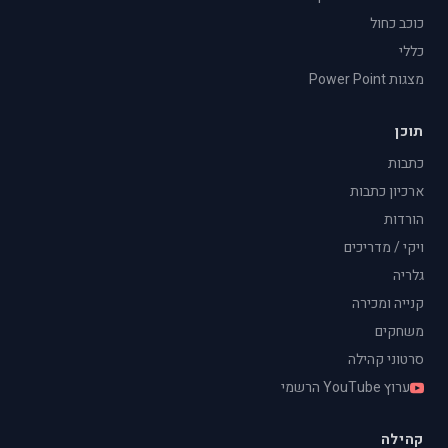
כוכב כחול
כללי
מצגות Power Point
תוכן
כתבות
ארכיון כתבות
הורדות
ויקי / מדריכים
גלריה
קנייה ומכירה
משחקים
סרטוני קהילה
ערוץ YouTube הרשמי
קהילה