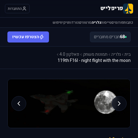
פריפלייט
התחברות
כתבות
פורומים
טייסות
גלריה
סרטונים
הורדות
ויקי
חיפוש
68
חברים מחוברים
הצטרפו עכשיו
בית
גלריה
תמונות משחק
פאלקון 4.0
119th F16I - night flight with the moon