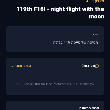
פאלקון 4.0
119th F16I - night flight with the
moon
תיאור
מטיסה של טייסת 119 בלילה
תגובות
0
הוסיפו תגובה →
אין תגובות עדיין. רוצים להגיב? כתבו את התגובה הראשונה!
פרטי התמונה