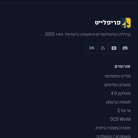
פריפלייט
קהילת הסימולטורים והתעופה בישראל. מאז 2005.
EN
פורומים
פלייט סימולטור
מועדון הטייסים
פאלקון 4.0
תעופה וביטחון
אי אל 2
DCS World
חומרה/חומרה ביתית
משחקים / נוסטלגיה