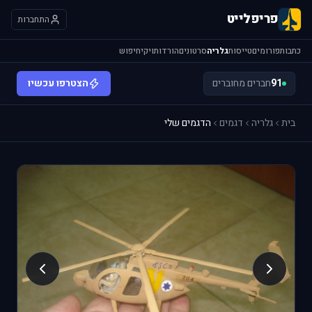
פריפלייט
התחברות
כתבות
פורומים
טייסות
גלריה
סרטונים
הורדות
ויקי
חיפוש
91
חברים מחוברים
הצטרפו עכשיו
בית
גלריה
דגמים
הדגמים שלי