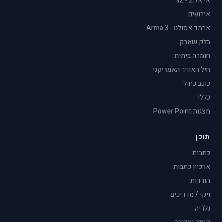
אי אל 2 - il2
אירועים
ארמד אסולט - Arma 3
בלק שארק
חומרה ביתית
חיל האוויר האמריקני
כוכב כחול
כללי
מצגות Power Point
תוכן
כתבות
ארכיון כתבות
הורדות
ויקי / מדריכים
גלריה