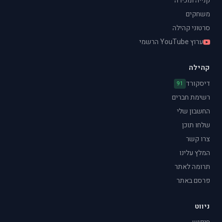
קנייה ומכירה
משחקים
סרטוני קהילה
ערוץ YouTube הרשמי
קהילה
דיסקורד
91
רשימת חברים
החשבון שלי
שלחו תוכן
צרו קשר
המלץ עלינו
תרומה לאתר
פרסם באתר
ניווט