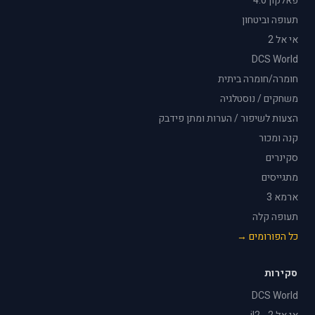
פאלקון 4.0
תעופה וביטחון
אי אל 2
DCS World
חומרה/חומרה ביתית
משחקים / נוסטלגיה
הצעות לשיפור / הערות ומתן פידבק
קנה ומכור
סקינרים
מתגייסים
ארמא 3
תעופה קלה
כל הפורומים →
סקירות
DCS World