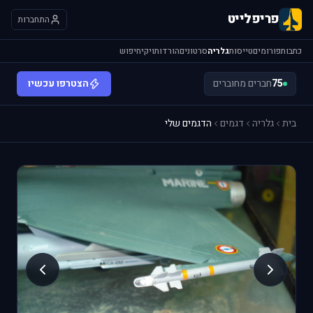
פריפלייט
התחברות
כתבות
פורומים
טייסות
גלריה
סרטונים
הורדות
ויקי
חיפוש
75
חברים מחוברים
הצטרפו עכשיו
בית
גלריה
דגמים
הדגמים שלי