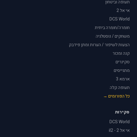
תעופה וביטחון
אי אל 2
DCS World
חומרה/חומרה ביתית
משחקים / נוסטלגיה
הצעות לשיפור / הערות ומתן פידבק
קנה ומכור
סקינרים
מתגייסים
ארמא 3
תעופה קלה
כל הפורומים →
סקירות
DCS World
אי אל 2 - il2