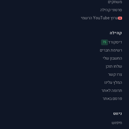
משחקים
סרטוני קהילה
ערוץ YouTube הרשמי
קהילה
דיסקורד
75
רשימת חברים
החשבון שלי
שלחו תוכן
צרו קשר
המלץ עלינו
תרומה לאתר
פרסם באתר
ניווט
חיפוש