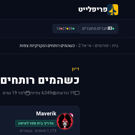
פריפלייט
83
חברים מחוברים
18
27
38
בית
פורומים
אי אל 2
כשהמים רותחים הנקניקיות צפות
דיון
כשהמים רותחים ה
19 הודעות
4,049 צפיות
לפני 19 שנים
Maverik
M
מדריך בית ספר לטיסה
1,173 פוסטים · גבעתיים