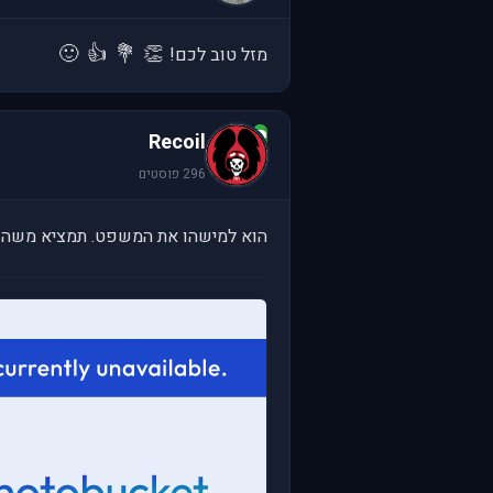
🙂
👍
💐
👏
מזל טוב לכם!
R
Recoil
296 פוסטים
הוא למישהו את המשפט. תמציא משהו 