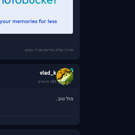
מדריך קא"מ בטייסת אבירי הצפון.
v
vlad_k
285 פוסטים
מזל טוב..