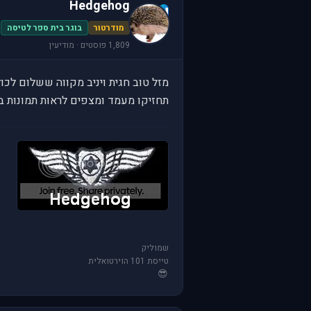
Hedgehog
H
מודרטור
בוגר בית ספר לטיסה
1,809 פוסטים · מודיעין
מזל טוב חגית ויניב מקווה ששלום לכו
תחזיקו מעמד ומצפים לראות תמונות 
שמוליק
טייסת 101 הוירטואלית
😎