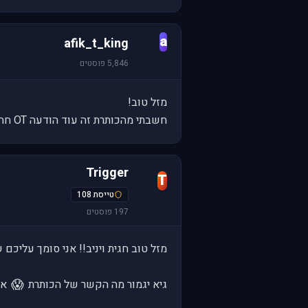
a
afik_t_king
5,846 פוסטים
מזל טוב!
חשבתי מהכותרת זה עוד הודעה OT חח...
Trigger
T
טייסת 108
197 פוסטים
מזל טוב חגית ויניב!! אני סומך עליכם
😱
גיא יגמור מה הקשר של הכותרת
אב