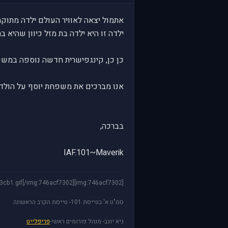
אתמול יצאה לאוויר העולם ילדה מתוקה
ילדה זו היא ילדה בת מזל כיוון שהיא 
כן כן, קינגפישרית חדשה נוספה במשפ
אנו מברכים את משפחת יוסף על הולד
בברכה,
IAF.101~Maverik
[img:746acf7302]http://img78.imageshack.us/img78/4672/sig3cb1.gif[/img:746acf7302]
סמ"ט א' בטייסת 101- טייסת הקרב הראשונה
גיא יוגב- מנהל פורומים ראשי-
פריפלייט