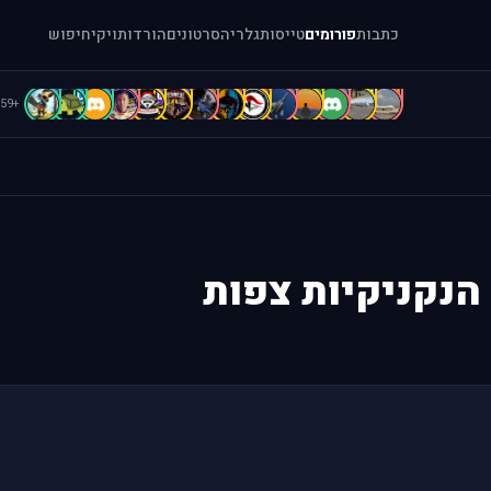
כתבות
פורומים
טייסות
גלריה
סרטונים
הורדות
ויקי
חיפוש
C
C
B
B
b
b
A
A
A
A
A
a
[
.
+59
נקניקיות צפות