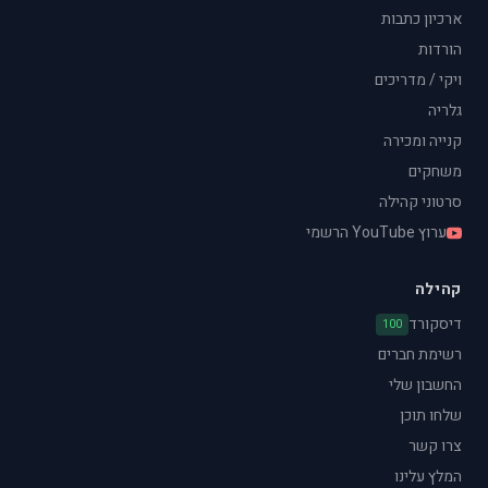
ארכיון כתבות
הורדות
ויקי / מדריכים
גלריה
קנייה ומכירה
משחקים
סרטוני קהילה
ערוץ YouTube הרשמי
קהילה
דיסקורד
100
רשימת חברים
החשבון שלי
שלחו תוכן
צרו קשר
המלץ עלינו