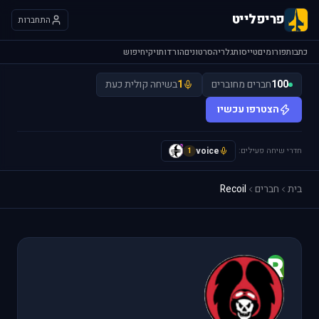
פריפלייט
התחברות
כתבות
פורומים
טייסות
גלריה
סרטונים
הורדות
ויקי
חיפוש
100
חברים מחוברים
1
בשיחה קולית כעת
הצטרפו עכשיו
חדרי שיחה פעילים:
voice
y
1
בית
חברים
Recoil
R