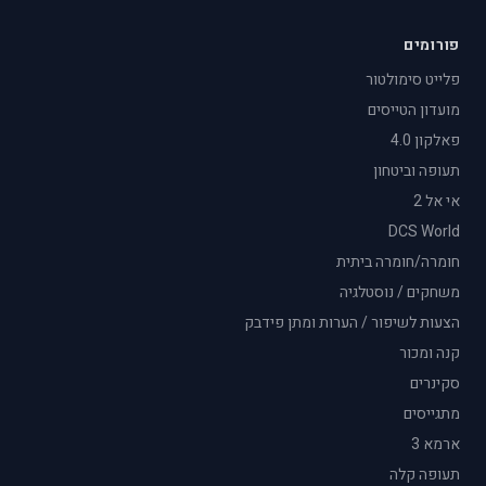
פורומים
פלייט סימולטור
מועדון הטייסים
פאלקון 4.0
תעופה וביטחון
אי אל 2
DCS World
חומרה/חומרה ביתית
משחקים / נוסטלגיה
הצעות לשיפור / הערות ומתן פידבק
קנה ומכור
סקינרים
מתגייסים
ארמא 3
תעופה קלה