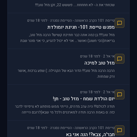
שכחתי את ה - לא חחחחח.... פששש 22, זקן מזל טוב!!!
טייסת 101 הקרב הראשונה - הטייסת נסגרה · לפני 18 שנים
מפגש טייסת 101- חגיגת יומולדת
מזל טוב!!!! בן כמה אתה כבר חתיכת קשיש? הרבה מזל טוב,
בריאות(הכי חשוב) ואושר... אני לא יכול להגיע, כי אני סוגר שבת
אז..... :(
אי אל 2 · לפני 18 שנים
מזל טוב למיכה
הרבה הרבה מזל טוב!!! הדור הבא של הקהילה :) שפע ברכות ,אושר
ורק שמחות.
אי אל 2 · לפני 18 שנים
יום הולדת שמח - מזל טוב - חן!
תודה לכולם!!! היה ערב מדהים, הייתי ממש מופתע לא ציפיתי לדבר
כזה :o באמת הרבה תודה למארגנים ולכל מי שבא(לרובם הייתה
חתיכת נסיעה 8O ) תודה רבה
טייסת 101 הקרב הראשונה - הטייסת נסגרה · לפני 18 שנים
חבר'ה, צבא?! הנה אני בא