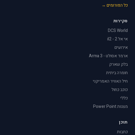
כל הפורומים →
סקירות
DCS World
אי אל 2 - il2
אירועים
ארמד אסולט - Arma 3
בלק שארק
חומרה ביתית
חיל האוויר האמריקני
כוכב כחול
כללי
מצגות Power Point
תוכן
כתבות