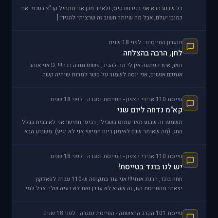
כל שבוע הבא אני בגיבוש טיס, ולאחר מכן אני מתחיל קד"צ בטכני. אני
כמובן יעלם, אבל מה שיותר חשוב זה שרציתי להגיד: [
מועדון הטייסים · לפני 18 שנים
לחן, הרבה בהצלחה
וואו, איזו הפתעה אין לי מה להגיד, פשוט תודה רבה!!! :D אני אוהב
אותכם אנשים, אני ינסה לשמור על קשר למרות שיהיה קשה
[size=12:0fd9373fec
טייסת 110 אבירי הצפון - הטייסת נסגרה · לפני 18 שנים
קא"מ נדחה ליום שני
תשמעו זה שבוע מאד עמוס בשבילי, רביעי חמישי אני לא בבית בגלל
החג. (מה שאומר שגם לאימון ביום חמישי אני לא יגיע). משבוע הבא
אני הופך רשמית ללא פעיל בטייסת, יש לי
טייסת 110 אבירי הצפון - הטייסת נסגרה · לפני 18 שנים
יש לנו בוגד בטייסת!
חחח בוגד, הרגת אותי!!! אני עוד בתקופה ש-110 עברה לפאלקון
יצאתי מהטייסת הזו, זה שהוא לא עדכן זאת לא בעיה שלי. אבל למי
אכפת כולם יודעים מי הטייסת האמיתית בפאלקו
טייסת 101 הקרב הראשונה - הטייסת נסגרה · לפני 18 שנים