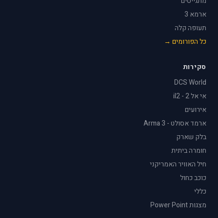
מתגייסים
ארמא 3
תעופה קלה
כל הפורומים →
סקירות
DCS World
אי אל 2 - il2
אירועים
ארמד אסולט - Arma 3
בלק שארק
חומרה ביתית
חיל האוויר האמריקני
כוכב כחול
כללי
מצגות Power Point