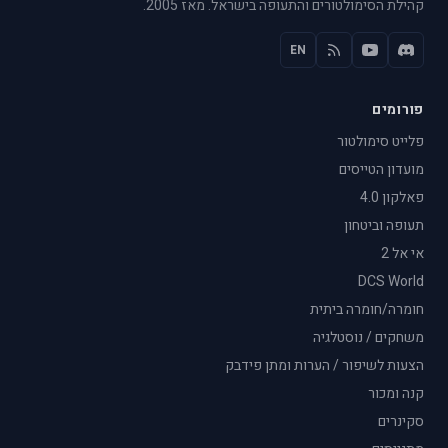
קהילת הסימולטורים והתעופה בישראל. מאז 2005.
EN
פורומים
פלייט סימולטור
מועדון הטייסים
פאלקון 4.0
תעופה וביטחון
אי אל 2
DCS World
חומרה/חומרה ביתית
משחקים / נוסטלגיה
הצעות לשיפור / הערות ומתן פידבק
קנה ומכור
סקינרים