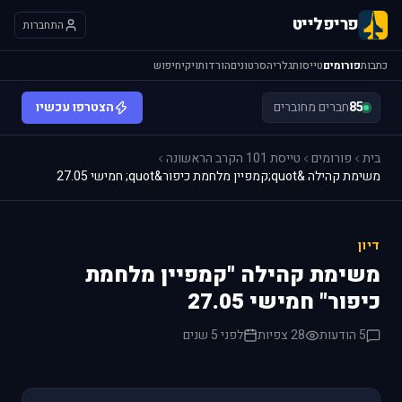
פריפלייט
התחברות
כתבות
פורומים
טייסות
גלריה
סרטונים
הורדות
ויקי
חיפוש
85
חברים מחוברים
הצטרפו עכשיו
בית
פורומים
טייסת 101 הקרב הראשונה
משימת קהילה &quot;קמפיין מלחמת כיפור&quot; חמישי 27.05
דיון
משימת קהילה "קמפיין מלחמת
כיפור" חמישי 27.05
5 הודעות
28 צפיות
לפני 5 שנים