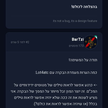
בהצלחה לכולם!
its not a bug, its a design feature
B
BarTzi
#2
·
לפני 5 שנים
173 פוסטים
תודה על המשימה!
כמה הערות מעמדת הבקרה עם Lot4atc:
-> כרגע אפשר לראות טילים של מטוסים ידידותיים על
המכ"ם. זה יוצר המון זבל מיותר על המסך של הבקרה. אני
מציע לשנות את זה ככה שלא יהיה אפשר לראות טילים
בכלל (או שיהיה אפשר לראות את כולם?).