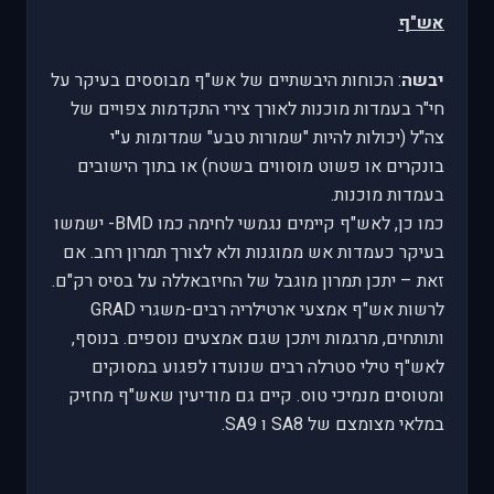
אש"ף
יבשה
: הכוחות היבשתיים של אש"ף מבוססים בעיקר על
חי"ר בעמדות מוכנות לאורך צירי התקדמות צפויים של
צה"ל (יכולות להיות "שמורות טבע" שמדומות ע"י
בונקרים או פשוט מוסווים בשטח) או בתוך הישובים
בעמדות מוכנות.
כמו כן, לאש"ף קיימים נגמשי לחימה כמו BMD- ישמשו
בעיקר כעמדות אש ממוגנות ולא לצורך תמרון רחב. אם
זאת – יתכן תמרון מוגבל של החיזבאללה על בסיס רק"ם.
לרשות אש"ף אמצעי ארטילריה רבים-משגרי GRAD
ותותחים, מרגמות ויתכן שגם אמצעים נוספים. בנוסף,
לאש"ף טילי סטרלה רבים שנועדו לפגוע במסוקים
ומטוסים מנמיכי טוס. קיים גם מודיעין שאש"ף מחזיק
במלאי מצומצם של SA8 ו SA9.