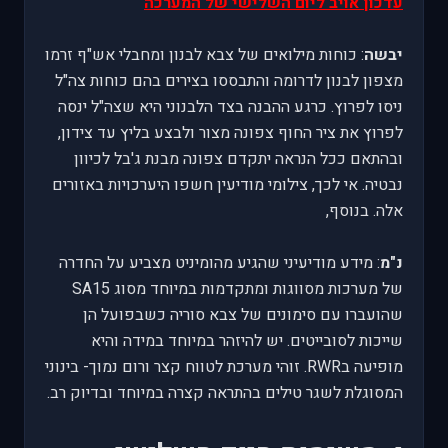
עדכון אויב ליום השלישי של המערכה
יבשה
: כוחות מילואים של צבא לבנון ומחבלי אש"ף זרמו
מצפון לבנון לדרומה והתבססו בצירים בהם כוחות צה"ל
ניסו לפרוץ. כרגע ההבנה בצד הלבנוני היא שצה"ל ינסה
לפרוץ את ציר החוף צפונה מצור ולבצע בליץ עד צידון,
ובהתאם ככל הנראה יתקדם צפונה מבנת ג'בל לכיוון
נבטיה. אי לכך, צילומי מודיעין חשפו היערכויות באזורים
אלה. בנוסף,
נ"מ
: מידע מודיעיני שהגיע מהומיניט מצביע על החדרה
של מערכות מסווגות ומתקדמות במיוחד מסוג SA15
שהועברו עם סימונים של צבא סוריה כשבפועל הן
שייכות לסובייטים. יש להיזהר במיוחד במידה והיא
מופיעה בRWR. זוהי מערכת לטווח קצר ורום נמוך- בינוני
המסוגלת לשגר טילים בהתראה קצרה במיוחד ובדיוק רב.