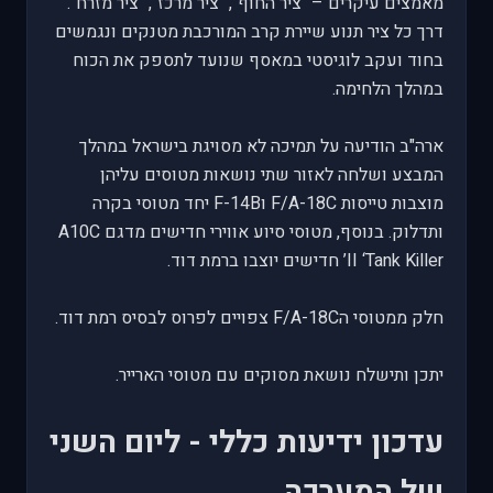
מאמצים עיקרים – "ציר החוף", "ציר מרכז", "ציר מזרח".
דרך כל ציר תנוע שיירת קרב המורכבת מטנקים ונגמשים
בחוד ועקב לוגיסטי במאסף שנועד לתספק את הכוח
במהלך הלחימה.
ארה"ב הודיעה על תמיכה לא מסויגת בישראל במהלך
המבצע ושלחה לאזור שתי נושאות מטוסים עליהן
מוצבות טייסות F/A-18C וF-14B יחד מטוסי בקרה
ותדלוק. בנוסף, מטוסי סיוע אווירי חדישים מדגם A10C
II ‘Tank Killer’ חדישים יוצבו ברמת דוד.
חלק ממטוסי הF/A-18C צפויים לפרוס לבסיס רמת דוד.
יתכן ותישלח נושאת מסוקים עם מטוסי הארייר.
עדכון ידיעות כללי - ליום השני
של המערכה