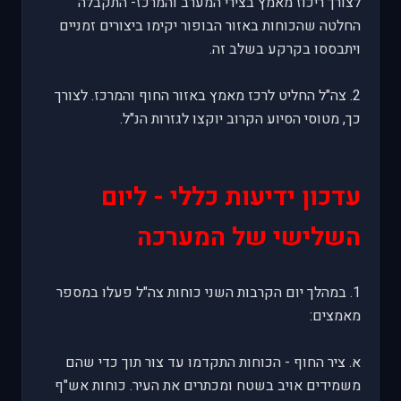
לצורך ריכוז מאמץ בצירי המערב והמרכז- התקבלה
החלטה שהכוחות באזור הבופור יקימו ביצורים זמניים
ויתבססו בקרקע בשלב זה.
2. צה"ל החליט לרכז מאמץ באזור החוף והמרכז. לצורך
כך, מטוסי הסיוע הקרוב יוקצו לגזרות הנ"ל.
עדכון ידיעות כללי - ליום
השלישי של המערכה
1. במהלך יום הקרבות השני כוחות צה"ל פעלו במספר
מאמצים:
א. ציר החוף - הכוחות התקדמו עד צור תוך כדי שהם
משמידים אויב בשטח ומכתרים את העיר. כוחות אש"ף