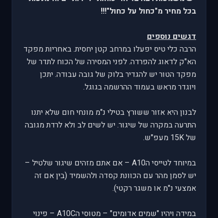
בכל מחיר מ"כחול על כחול"!!!
דגשים נוספים
הרבה כלי טיס יפעלו במרחב קטן יחסית. באחריות מפקד
הא"ק לדאוג להפרדה. לפני המסירה של הכוח לתדר של
מפקד הטור יש להגדיר בלוק של גובה עבודה. יתכן
ויוגדר מראש בעמוד ההרשמה בגוגל.
לבנון היא אזור ששורץ בטילי נ"מ מונחי חום שלא יתנו
התרעה במקרה של שיגור. יש לשים לב ולא לרדת מגובה
של 15K מעפ"ש.
במיוחד לטייסי הA10 – אם אתם מזהים שיגור שלטיל –
יש לסמן מהר עם הכוונת קסדה ולהשמיד (בין אם זה
אמצעי נ"מ או משגר רקטי).
במידה ויהיו "שמים אדומים" – מטוסי הA10C – פינוי