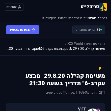
פריפלייט
התחברות
כתבות
פורומים
טייסות
גלריה
סרטונים
הורדות
ויקי
חיפוש
79
חברים מחוברים
הצטרפו עכשיו
בית
פורומים
DCS World
משימת קהילה 29.8.20 &quot;מבצע עקרב-6&quot; תדריך בשעה 21:30
דיון
משימת קהילה 29.8.20 "מבצע
עקרב-6" תדריך בשעה 21:30
2 הודעות
1,168 צפיות
לפני 5 שנים
ViFF