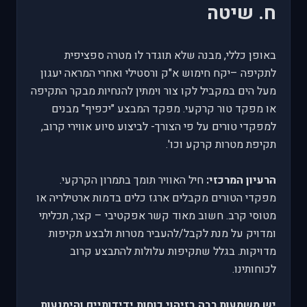
ח. שיטה
באופן כללי, מבנה שלא תוגדר לו מטרה ספציפית
לתקיפה –יקח חימוש א"ק ורסטילי ואחרי המראה יעגון
מעל הים במקביל לקו צור וימתין להנחיות מבקר התקיפה
או מפקד טור קרקעי. מפקד המבצע "יכפיף" מבנים
למפקדי טורים על פי הצורך- לביצוע סיוע אווירי קרוב,
תקיפת מטרות קרקע וכו'.
הרעיון המרכזי:
חיל האוויר תומך בתמרון הקרקעי.
מפקדי הטורים מקבלים ארגז כלים בדמות ארטילריה או
מטוסי קרב. חשוב מאוד קשר אפקטיבי – קצר, תכליתי
ומדויק על מנת לקבל/להעביר מטרות ולבצע תקיפות
מדויקות. בגלל שתקיפות עלולות להתבצע קרוב
לכוחותינו.
יש משמעות רבה בזיהוי כוחות ידידותיים והימנעות