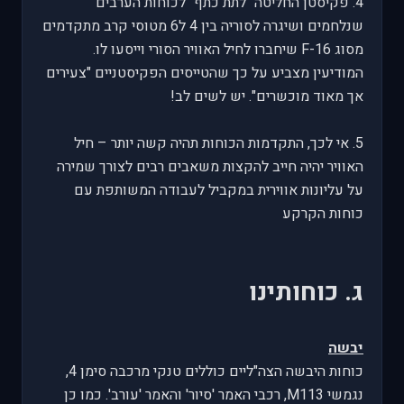
4. פקיסטן החליטה "לתת כתף" לכוחות הערבים
שנלחמים ושיגרה לסוריה בין 4 ל6 מטוסי קרב מתקדמים
מסוג F-16 שיחברו לחיל האוויר הסורי וייסעו לו.
המודיעין מצביע על כך שהטייסים הפקיסטניים "צעירים
אך מאוד מוכשרים". יש לשים לב!
5. אי לכך, התקדמות הכוחות תהיה קשה יותר – חיל
האוויר יהיה חייב להקצות משאבים רבים לצורך שמירה
על עליונות אווירית במקביל לעבודה המשותפת עם
כוחות הקרקע
ג. כוחותינו
יבשה
כוחות היבשה הצה"ליים כוללים טנקי מרכבה סימן 4,
נגמשי M113, רכבי האמר 'סיור' והאמר 'עורב'. כמו כן