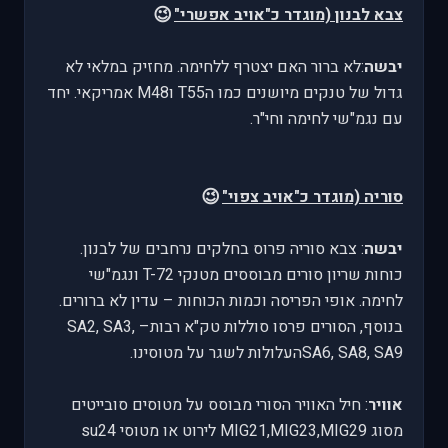
😉
צבא לבנון (מוגדר כ"אויב אפשרי"
יבשה
:לא ברור האם יצטרף ללחימה. מחזיק במלאי לא
גדול של טנקים מיושנים כמו הT55 וM48 אמריקאי. יחד
עם נגמ"שי לחימה וחי"ר.
😉
סוריה (מוגדר כ"אויב צפוי"
יבשה
: צבא סוריה פרוס בחלקים נרחבים של לבנון.
כוחות שריון סורים מבוססים מטנקי T-72 ונגמ"שי
לחימה. אופי הפריסה וכמות הכוחות – עדין לא ברורים.
בנוסף, הסורים פרסו סוללות טק"א רבות– SA2, SA3,
SA6, SA8, SA9העלולות לשגר על מטוסינו.
אוויר
: חיל האוויר הסורי מבוסס על מטוסים סובייטים
מסוג MIG21,MIG23,MIG29 לירוט או מטוסי su24