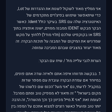
אני ממליץ מאוד לשקול לשנות את ההגדרות של Lot,
כדי שיתאפשר שימוש בפיצ'רים מתקדמים של
האינטגרציה שלה עם SRS. בעיקר כולל Ident. כאשר
הבקר מבקש IDENT ממבנה מסוים, ישנה אופציה בתוך
SRS או בקוקפיט שלכם (תלוי מודל) ללחוץ על מקש
שמדגיש את המיקום של המבנה על תוכנת הבקרה. זה
מאוד יעזור במצבים שבהם הסביבה עמוסה.
הערות לגבי עלייה מול / שיח עם הבקר:
1. בבקשה תדווחו איפה אתם ולאיזה שדה אתם פונים,
במיוחד אם עמדת הבקרה עובדת עם מספר שדות
במקביל. לדעתי, גם "אני מעל 'הכנס שם כלשהו של
מקום בישראל' " זה תיאור לא מספיק טוב וסתם מסרבל.
לעומת זאת: "אני X מייל מכיוון כך וכך מהשדה", זה הרבה
יותר טוב ומועיל כאשר רוצים למצוא אתכם על המפה בין