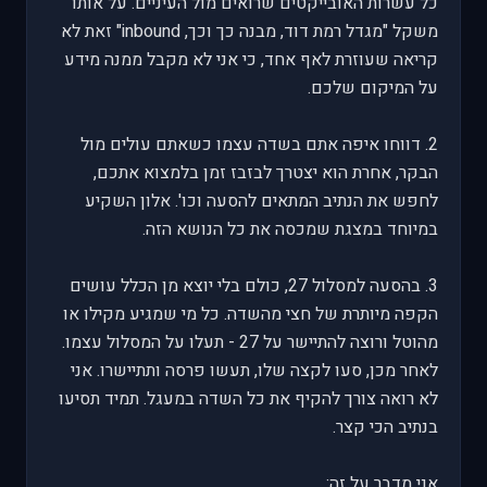
כל עשרות האובייקטים שרואים מול העיניים. על אותו
משקל "מגדל רמת דוד, מבנה כך וכך, inbound" זאת לא
קריאה שעוזרת לאף אחד, כי אני לא מקבל ממנה מידע
על המיקום שלכם.
2. דווחו איפה אתם בשדה עצמו כשאתם עולים מול
הבקר, אחרת הוא יצטרך לבזבז זמן בלמצוא אתכם,
לחפש את הנתיב המתאים להסעה וכו'. אלון השקיע
במיוחד במצגת שמכסה את כל הנושא הזה.
3. בהסעה למסלול 27, כולם בלי יוצא מן הכלל עושים
הקפה מיותרת של חצי מהשדה. כל מי שמגיע מקילו או
מהוטל ורוצה להתיישר על 27 - תעלו על המסלול עצמו.
לאחר מכן, סעו לקצה שלו, תעשו פרסה ותתיישרו. אני
לא רואה צורך להקיף את כל השדה במעגל. תמיד תסיעו
בנתיב הכי קצר.
אני מדבר על זה: