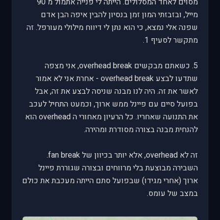
מסוים לאחד המסלולים. הייתה לי פנייה אתמול מ 90
מייל, ובזבזתי המון זמן בנסיון להבין איפה הבן אדם
שפנה אלי נמצא, כי הוא נתן לי דיווח מילולי מעורפל. זה
מתקשר לסעיף 1.
5. כשאתם מבקשים overhead break, אני מצפה
שתדעו לבצע overhead break - אחרת אני לא אמור
לאשר את זה. היה לנו מבנה שניסה לבצע את זה, אבל
בפועל סיים עם פיינל ממש ארוך, וכמעט התחיל לעכב
את התנועה שאחריו. כל הרעיון מאחורי ה overhead הוא
להנחית מבנה בצורה מסודרת ומהירה.
זה לא overhead, אלא יותר בכיוון של fan break.
השבירה מבוצעת בלי מרווחים ובצורה שגוררת פיינל
ארוך (אחרי מגידו) שבפועל סתם הייתה מעכבת את כולם
במצב של עומס.