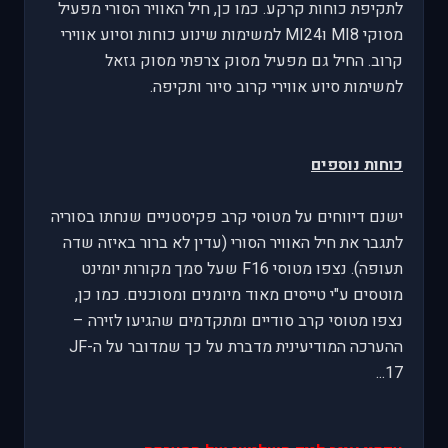
לתקיפת כוחות קרקע. כמו כן, חיל האוויר הסורי מפעיל
מסוקי MI8 וMI24 למשימות שינוע כוחות וסיוע אווירי
קרוב. החיל גם מפעיל מסוק צרפתי מסוק גזאל
למשימות סיוע אווירי קרוב סיור ותקיפה.
כוחות נוספים
ישנם דיווחים על מטוסי קרב פקיסטניים שנחתו בסוריה
לתגבר את חיל האוויר הסורי (עדין לא ברור באיזה שדה
תעופה). נצפו מטוסי F16 שעל סמך מקורות יומינט
מוטסים ע"י טייסים מאוד מיומנים ומסוכנים. כמו כן,
נצפו מטוסי קרב סודיים ומתקדמים שהגיעו לזירה –
ההערכה המודיעינית מדברת על כך שמדובר על הJF-
17...