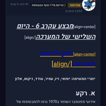
V
#1
·
לפני 5 שנים
מודרטור
טייסת 116 הכנף המעופפת
3,593 פוסטים
מבצע עקרב 6 - היום
[align=center]
השלישי של המערכה
[/align]
לינק לרישום
[align=center]
למשימה
[/align]
יוצרי המשימה: יוחאי, זיו, עמיר, עודד, ניקוס, אלון
א. רקע
אירועי ספטמבר השחור ב1970 גרמו להתבוססות של