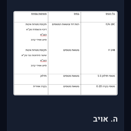
ה. אויב