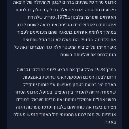
ארגוני טרור פלשתינים בדרום לבנון ולהתחלה של הוצאת
פיגועים משטחה. ארגונים אלה גם לקחו חלק במלחמת
האזרחים שפרצה בלבנון ב1975. סוריה, שלה היו
אינטרסים גיאופוליטיים הכניסה את צבאה לשטח לבנון
במהלך מלחמת אזרחים בתואנה שהם מעוניינים לעצור
את הלחימה. בפועל, הם פעלו לא נגד הפלשתינאים
אשר איימו על יציבות המשטר אלא נגד הנוצרים וזאת על
מנת לבסס את שליטתם בשטח.
במרץ 1978 צה"ל ערך את מבצע ליטני במהלכו נכבשה
דרום לבנון. הסכם הפסקת האש שהושג באמצעות
האו"ם יצר רצועת בטחון מאוישת ע"י כוחות יוניפי"ל
שאמורה הייתה להפריד בין הניצים. בפועל, ארגוני הטרור
רכשו אמל"ח ארטילרי וטיווחו את מדינת ישראל. הסורים
מצידם ביצרו את כוחותיהם בלבנון ופרסו מערכות הגנה
אוויריות על מנת למנוע ממטוסי חיל האוויר חופש פעולה
באזור.