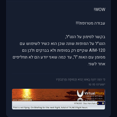
WOW!
עבודה מטרופת!!!
בקשר לסימון על הנט"ל,
הנט"ל על הסופות שונה שכן הוא כשיר לשימוש עם
AIM-120 שקיים רק בסופות ולא בברקים ולכן גם
מסומן עם האות "I", עד כמה שאני יודע הם לא תחליפים
אחד לשני.
כִּי הִנֵּה יְהוָה בָּאֵשׁ יָבוֹא וְכַסּוּפָה מַרְכְּבֹתָיו
ישעיהו סו טו