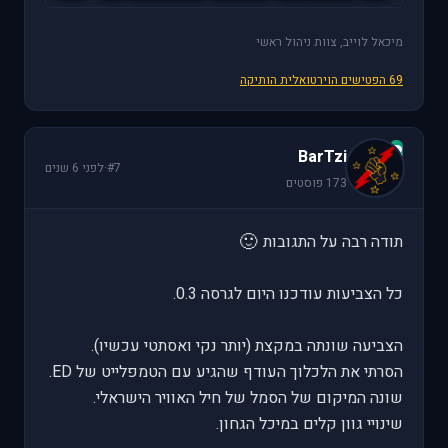
מיכאל לוייב, צוות ניהול ראשי
69 הפטישים הוירטואלית הותיקה
B
BarTzi
#7
·
לפני 6 שנים
173 פוסטים
🙂
תודה רבה על התגובות
כל הצביעות עודכנו היום לגרסה 0.3.
הצביעה שונתה במקצת (יותר נקי ואסתטי עכשיו).
הסרתי את הלכלוך העודף שהגיע עם הטמפלייט של ED.
שונה המיקום של הסמל של חיל האוויר הישראלי.
שינויי גוון קלים במיכל הגחון.