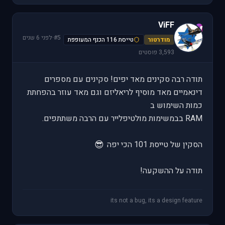
ViFF
V
#5
·
לפני 6 שנים
מודרטור
טייסת 116 הכנף המעופפת
3,593 פוסטים
תודה רבה סקינים מאד יפים! סקינים עם מספרים
דינאמיים מאד מוסיף לריאליזם וגם מאד עוזר בהפחתת
כמות השימוש ב
RAM בבמשימות מולטיפלייר עם הרבה משתתפים.
😎
הסקין של טייסת 101 הכי יפה
תודה על ההשקעה!
its not a bug, its a design feature