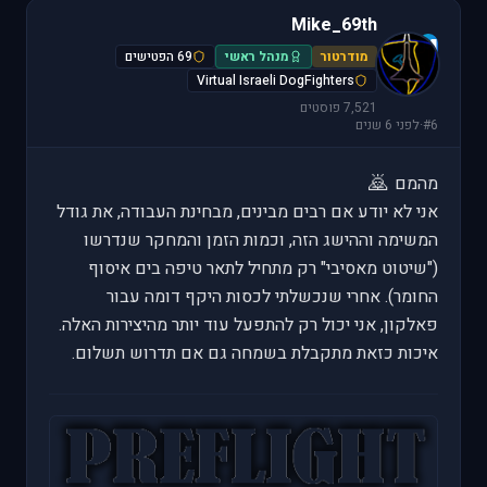
Mike_69th
M
מודרטור
מנהל ראשי
69 הפטישים
Virtual Israeli DogFighters
7,521 פוסטים
#6
·
לפני 6 שנים
🙇
מהמם
אני לא יודע אם רבים מבינים, מבחינת העבודה, את גודל
המשימה וההישג הזה, וכמות הזמן והמחקר שנדרשו
("שיטוט מאסיבי" רק מתחיל לתאר טיפה בים איסוף
החומר). אחרי שנכשלתי לכסות היקף דומה עבור
פאלקון, אני יכול רק להתפעל עוד יותר מהיצירות האלה.
איכות כזאת מתקבלת בשמחה גם אם תדרוש תשלום.