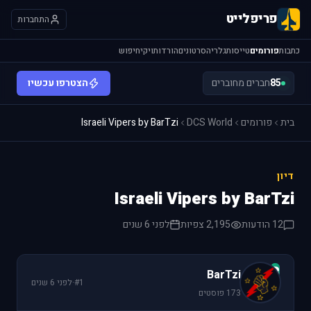
פריפלייט
התחברות
כתבות
פורומים
טייסות
גלריה
סרטונים
הורדות
ויקי
חיפוש
85
חברים מחוברים
הצטרפו עכשיו
בית
פורומים
DCS World
Israeli Vipers by BarTzi
דיון
Israeli Vipers by BarTzi
12 הודעות
2,195 צפיות
לפני 6 שנים
B
BarTzi
#1
·
לפני 6 שנים
173 פוסטים