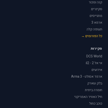
קנה ומכור
סקינרים
מתגייסים
ארמא 3
תעופה קלה
כל הפורומים →
סקירות
DCS World
אי אל 2 - il2
אירועים
ארמד אסולט - Arma 3
בלק שארק
חומרה ביתית
חיל האוויר האמריקני
כוכב כחול