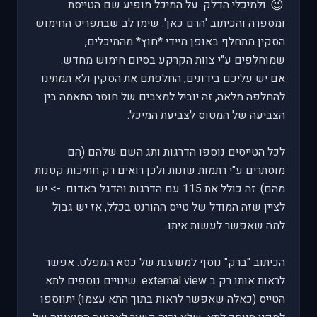
😉
ולמיכלי הדלק. על המיכל מופיע שם הטייסת
ומספרה והכיתוב 'הרם כאן'. שימו לב שבתפריט החימוש
הסקין מתחלף באופן מיידי *חוץ* מהמיכלים,
שמוחלפים ע"י צוות הקרקע בסיום חימוש מחדש.
אם יש עליכם בידונים, החלפתם את הסקין ולא תמתינו
להחלפה מלאה, זה יוביל למצבים של חוסר התאמה בין
הצביעה של המטוס לצביעת המיכל.
לכל הטייסים נוספו הדרגות ותג השם שלהם (הם
מוסתרים ע"י רתמות שונות ולכן רואים רק חתיכות קטנות
מהם). זה כולל את 115 עם הדרגות והדגל באדום. -> יש
לציין שזה המודל של טייס ההורנט בכלל, אז יש גבול
למה שאפשר לעשות איתו.
הכיתוב "ברק" נוסף למשענת של כסא המפלט. אפשר
לראות אותו רק ב external view. שינויים נוספים לתא
הטייס (כאלה שאפשר לראות בתוך התא עצמו) יתווספו