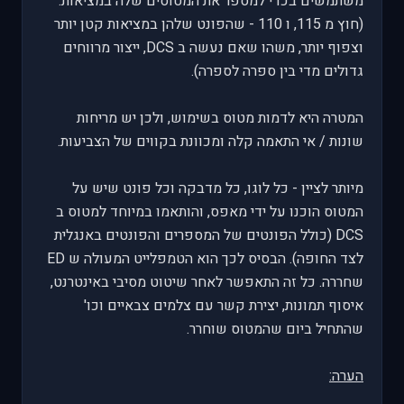
משתמשים בכדי למספר את המטוסים שלה במציאות.
(חוץ מ 115, ו 110 - שהפונט שלהן במציאות קטן יותר
וצפוף יותר, משהו שאם נעשה ב DCS, ייצור מרווחים
גדולים מדי בין ספרה לספרה).
המטרה היא לדמות מטוס בשימוש, ולכן יש מריחות
שונות / אי התאמה קלה ומכוונת בקווים של הצביעות.
מיותר לציין - כל לוגו, כל מדבקה וכל פונט שיש על
המטוס הוכנו על ידי מאפס, והותאמו במיוחד למטוס ב
DCS (כולל הפונטים של המספרים והפונטים באנגלית
לצד החופה). הבסיס לכך הוא הטמפלייט המעולה ש ED
שחררה. כל זה התאפשר לאחר שיטוט מסיבי באינטרנט,
איסוף תמונות, יצירת קשר עם צלמים צבאיים וכו'
שהתחיל ביום שהמטוס שוחרר.
הערה: