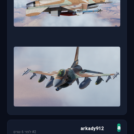
a
arkady912
#2
·
לפני 6 שנים