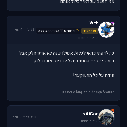
אני חושב שכדאי לכלול אותם.
ViFF
V
#9
·
לפני 6 שנים
מודרטור
טייסת 116 הכנף המעופפת
3,593 פוסטים
כן, לדעתי כדאי לכלול, אפילו שזה לא אותו חלק אבל
דומה - כפי שהמטוס זה לא בדיוק אותו בלוק.
תודה על כל ההשקעה!
its not a bug, its a design feature
v
vAiCon
#10
·
לפני 6 שנים
486 פוסטים