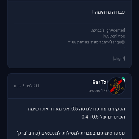
עבודה מדהימה !
[align=center]בברכה,
אסף [vAiCon]
😮
range">
*חבר פעיל בטייסת 108*
[/align]
B
BarTzi
#11
·
לפני 6 שנים
173 פוסטים
הסקינים עודכנו לגרסה 0.5. אני מאחד את רשימת
השינויים של 0.5 ו 0.4:
נוספו סימונים בעברית למסילות, למנשאים (כתוב 'ברק'