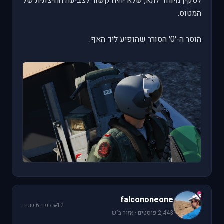
לסקין מיוחד לתא, שלא יהיה קשור לצביעה החיצונית של
המטוס.
הוסר ה-'0' הסורר שהופיע ליד האף.
f
falcononeone
#12
·
לפני 6 שנים
2,443 פוסטים · אזור ב"ש