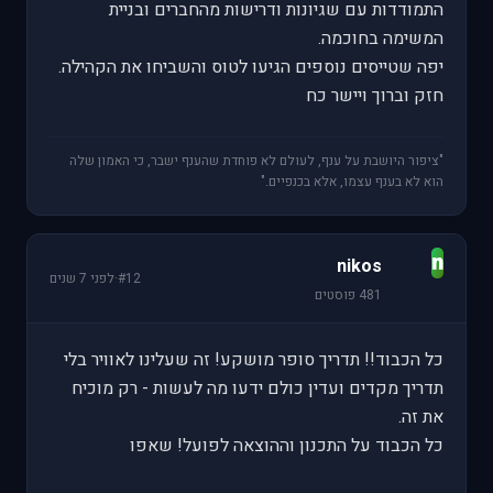
התמודדות עם שגיונות ודרישות מהחברים ובניית
המשימה בחוכמה.
יפה שטייסים נוספים הגיעו לטוס והשביחו את הקהילה.
חזק וברוך ויישר כח
"ציפור היושבת על ענף, לעולם לא פוחדת שהענף ישבר, כי האמון שלה
הוא לא בענף עצמו, אלא בכנפיים."
n
nikos
#12
·
לפני 7 שנים
481 פוסטים
כל הכבוד!! תדריך סופר מושקע! זה שעלינו לאוויר בלי
תדריך מקדים ועדין כולם ידעו מה לעשות - רק מוכיח
את זה.
כל הכבוד על התכנון וההוצאה לפועל! שאפו