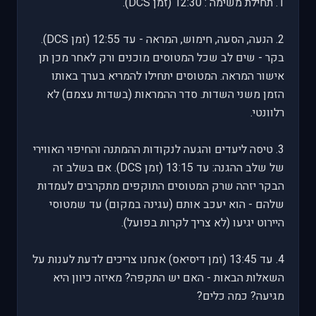
1. תחילת משימה : 12:30 (זמן DCS).
2. הנעה, הסעה, חימוש, המראה - עד 12:55 (זמן DCS).
בקר - שים לב שכל המטוסים מוכנים ורק לאחר מכן תן
אישור המראה. המטוסים יתחילו להמריא בערך באותו
הזמן משני השדות. סדר ההמראות (בשדות עצמם) לא
רלוונטי.
3. טיסה ליעדים והגעה לנקודות ההמתנה והחיפוי האווירי
של שלב ההגנה: עד 13:15 (זמן DCS). אם בשלב זה
הבקר יזהה שרק המטוסים התוקפים מתקרבים לעמדות
שלהם - הוא יעכב אותם (עגינה במקום) עד שמטוסי
היירוט יגיעו (לא צריך לקרות בפועל).
4. עד 13:45 (זמן דיסיאס) אנחנו צריכים לדעת לענות על
השאלות הבאות - האם יש התקפה? מאיזה כיוון היא
מגיעה? כמה כלים?