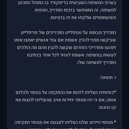
בערוץ המשימה השבועית בדיסקורד בו התנהל התכנון
למשימה. זה התאפשר בזכות התדריך, המפות
והמשתתפים שלקחו את זה ברצינות.
התדריך מבוסס על טמפלייט התדריכים של פריפלייט
שביקשו ממני להכין. אשמח אם עוד אנשים יאמצו אותו
וימנעו מתדריכי הפורום שקשה להבין מהם מה הולכים
לעשות במשימה. אשמח לעזור לכל אחד בכתיבת
התדריך למשימה שלו.
ו. תוצאה:
*כוחותינו הצליחו לזהות את ההתקפה על בטומי ולבלום
אותה, אם כי היו מספר יחידות אויב שהצליחו לחצות את
קו ההגנה.
* מטוסי היירוט שלנו הצליחו לאבטח את מטוסי התקיפה