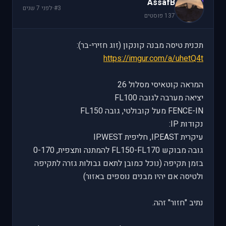
A
AssafB
#3
·
לפני 7 שנים
137 פוסטים
תכנית טיסה מבנה קונקון (זוג חזירי-בר):
https://imgur.com/a/uhetQ4t
המראה קוטאיסי מסלול 26
יציאה מערבה לגובה FL100
FENCE-IN מעל קובולטי, גובה FL150
נקודות IP:
עיקרית IP.EAST, חליפית IP.WEST
גובה מבוקש FL150-FL170 להמתנה ותצפית, 0-170
בזמן תקיפה (נוכל כמובן לתאם גבולות גזרה לתקיפה
ולטיסה אם יהיו מבנים נוספים באזור)
נתיב "חזור" זהה.