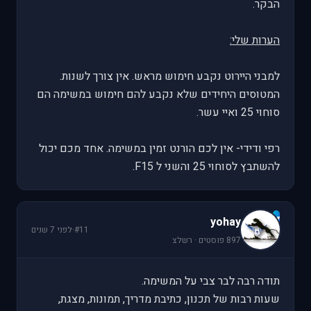
הבקר.
הערות שלי:
למבני היירוט נקבע חימוש מראש. אין צורך לשנות.
המטוסים היחידים שלא נקבע להם חימוש במשימה הם
סוחוי 25 ואיי עשר.
רפי ודידי- אין לכם הורנט זמין במשימה. אחד מכם יכול
להשתבץ לסוחוי 25 והשני ל F15.
y
yohay
#11
·
לפני 7 שנים
897 פוסטים · רשלצ
תודה רבה לבר צבי על המשימה.
שעות רבות של תכנון, כתיבת מדריך, תמונות, מצגת,