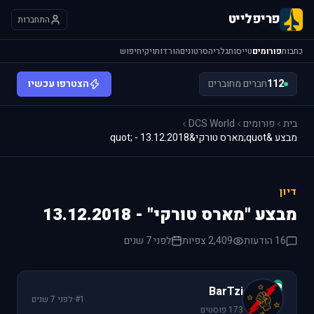
פריפלייט
התחברות
כתבות
פורומים
טייסות
גלריה
סרטונים
הורדות
ויקי
חיפוש
112
חברים מחוברים
הצטרפו עכשיו
בית
פורומים
DCS World
מבצע &quot;מארס טורקי&quot; - 13.12.2018
דיון
מבצע "מארס טורקי" - 13.12.2018
16 הודעות
2,409 צפיות
לפני 7 שנים
B
BarTzi
#1
·
לפני 7 שנים
173 פוסטים