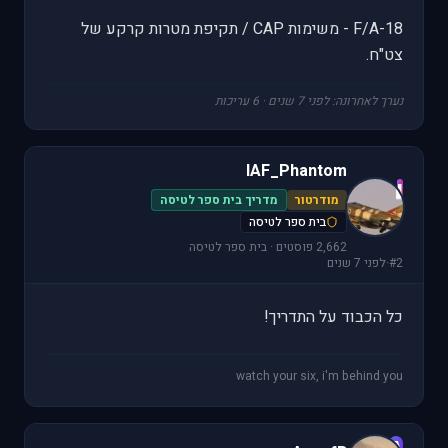
F/A-18 - משימות CAP / תקיפת מטרות קרקע של
צט"ח.
נערך לאחרונה: לפני 7 שנים · 6 עריכות
IAF_Phantom
I
מודרטור
מדריך בית ספר לטיסה
בית ספר לטיסה
2,662 פוסטים · בית ספר לטיסה
#2
·
לפני 7 שנים
כל הכבוד על התדריך!
watch your six, i'm behind you