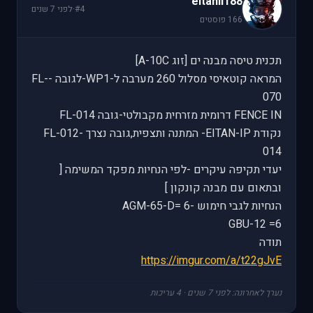
eitanil188
#4
·
לפני 7 שנים
166 פוסטים
תכנית טיסה מבנה ים [זוג A-10C]
המראה קוטאיסי מסלול 260 מערבה ל-WP1-לגובה -FL-
070
FENCE IN דרומית מזרחית מקבולטי-גובה FL-014
נקודת EITAN-IP- המתנה ותצפית,גובה נצרך FL-012-
014
יעדי תקיפה עיקרים -לפי הנחיות מפקד המשימה [
ובתאום עם מבנה קונקון ]
הנחיות לגבי חימוש -AGM-65-D= 6
GBU-12 =6
תודה
https://imgur.com/a/t22gJvE
נערך לאחרונה: לפני 7 שנים · 4 עריכות