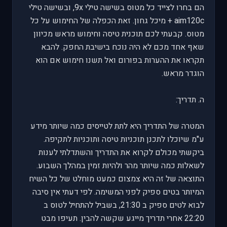
הם בחרו לצייד כל מטוס בשישה טילי 9x, ובשישה טילי
aim120c + מיכל גחון. זאת הכפלה של החימוש על כל
מטוס. קבעתי לכם תוכנית טיסה וחימוש מראש מכיוון
שאף אחד מכם לא היה נוכח בישיבת החפק. להבא
תקראו את ההערות בפורום ואל תשנו חימוש אם הוא
הוגדר מראש.
ה. תדריך:
המטרה של התדריך היא לתת לטייסים כמה שיותר מידע
ע"מ שיוכלו לתכנן תוכניות טיסה ותוכניות לתקיפה.
ביקשתי מכולם לקרוא את התדריך והשתדלתי לענות
לשאלות כמה שיותר מהר ולהיות זמין במהלך השבוע.
התוצאה של זה היא צמצום כמעט מוחלט של כל השיח
המיותר בטים ספיק לפני המשימה. לפי דעתי אין סיבה
לבוא לטים ספיק ב 21:30, בשביל להתחיל לטוס ב
22:20 אחרי תדריך מייגע שקשה להבין. תעיפו מבט