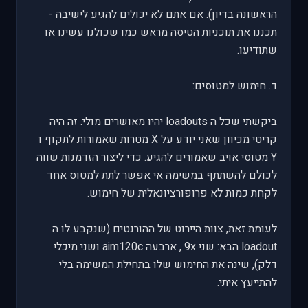
הראשונה בדיון). אם אתם לא יכולים להגיע לישיבה -
תכננו את תוכניות הטיסה מראש כמו שכולנו עשינו או
שתודיעו.
ד. חימוש למטוסים:
ביקשתי שכל ה loadouts יהיו מאושרים מולי. זה היה
קריטי מכיוון שאני יודע על X מטרות שאמורות לתקוף ו
Y מטוסי אויב שאמורים להגיע. כדי ליצור הזדמנות שווה
לכולם להשתתף במשימה אי אפשר לתת למטוס אחד
לקחת כמות לא פרופורציונאלית של חימוש.
לעומת זאת, צוות היירוט של ההורנטים (שנקבע לו ה
loadout הבא: שני 9x , ארבעה aim120c ושני מיכלי
דלק), שינה את החימוש שלו בתחילת המשימה בלי
להתייעץ איתי.