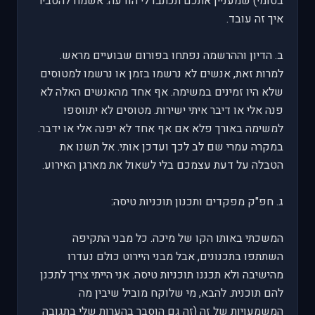
בטומי) שמעניין אתכם תכתבו לי הודעה. אשמח להסביר
איך זה עובד.
ב. הדיון וההרשמה נפתחו בפורום שבועיים מראש.
למרות זאת, אנשים לא נרשמו בזמן או נרשמו למטוסים
שלא היו זמינים במשימה. אף אחד מהאנשים האלה לא
פנה אלי או דיבר איתי ישירות. מטוסים לא יתווספו
למשימה באורך פלא אם אף אחד לא יפנה אלי או ידבר.
במקרה עמרי שם לב לכך ועדכן אותי. אל תשנו את
הטבלה על דעת עצמכם בלי לשאול את מארגן האירוע.
ג. חפ"ק מפקדים ותכנון תוכניות טיסה:
המשכתי באותו הקו של מיכה. כל מבני התקיפה
השתתפו בתכנונים, אבל מבני היירוט כולם נעדרו
מהישיבה ולא תכננו תוכניות טיסה. אני הייתי צריך לתכנן
להם תוכנית. להבא, מי שלוקח מוביל שיבין מה
המשמעויות של זה (זה גם הוסבר בהערות שלי בתגובה