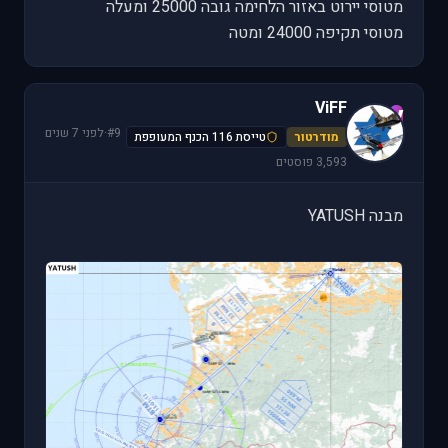
מטוסי יירוט באזור הלחימה גובה 25000 ומעלה
מטוסי תקיפה 24000 ומטה
ViFF
V
#9
·
לפני 7 שנים
מודרטור
טייסת 116 הכנף המעופפת
3,593 פוסטים
מבנה YATUSH