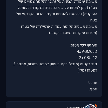
משימה עיקרית: תצפית על נתיבי התקפה צפויים של
צט"ח (ניתן לצפות על שני הנתיבים מנקודת ההמתנה
העיקרית) ובהתאם להנחיות תקיפת הכוח הקרקעי של
צטח.
משימה משנית: תקיפת עמדות ארטילריה של צט"ח
(מטרות עיקריות: משגרי רקטות)
חימוש לכל מטוס:
4x AGM65D
2x GBU-12
פוד רקטות (מוביל: רקטות עשן לסימון מטרות, מספר-2:
רקטות נפיץ)
תודה!
אסף.
e