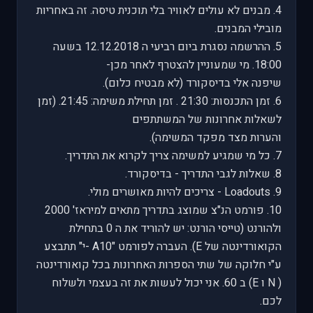
4. מבנים לא עולים לאוויר בלי תוכנית טיסה. זה באחריות
מובילי המבנים.
5. ההרשמה נסגרת ביום רביעי ה 12.12.2018 בשעה
18:00. מי שמעוניין להצטרף לאחר מכן-
שיפנה אלי בדיסקורד (לא מבטיח כלום).
6. זמן התכנסות: 21:30 . זמן תחילת משימה: 21:45. (זמן
לשאלות אחרונות של המשתתפים
והערות מצד מפקד המשימה).
7. כל מי שמגיע למשימה צריך לקרוא את התדריך.
8. שאלות לגבי התדריך - בדיסקורד.
9. Loadouts - צריכים להיות מאושרים מולי.
10. פורמט הנ"צ שמוצג בתדריך מתאים למיראז' 2000
ולהורנט (טייסי הורנט: יש להוריד את ה 0 בתחילת
הקואורדינטה של E). העברה לפורמט "A10 -י" תתבצע
ע"י חלוקה של שתי הספרות האחרונות בכל קואורדינטה
( N ו E) ב 60. אני יכול לעשות את זה בעצמי ולשלוח
לכם.