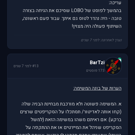
עריכה:
בהמשך לפוסט של LOBO שסיכם את הגיחה בצורה
טובה - היה נהדר לטוס גם איתך. עבור פעם ראשונה,
השיתוף פעולה היה מצוין!
נערך לאחרונה: לפני 7 שנים
B
BarTzi
#13
·
לפני 7 שנים
173 פוסטים
הערות של בונה המשימה:
א. המשימה פשוטה ולא מורכבת מבחינת הבניה שלה
(קחו אותה לאדיטור/ תסתכלו על הסקריפטים שרצים
ברקע). אם ראיתם משהו במשימה הזאת (למשל
הסקריפט שניהל את המיירטים או את ההתקפה על