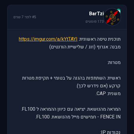
B
BarTzi
#5
·
לפני 7 שנים
173 פוסטים
תוכנית טיסה ראשונית:
https://imgur.com/a/kYtTAYI
מבנה: אגרוף (זוג / שלישיית הורנטים)
מטרות:
ראשית: השתתפות בהגנה על בטומי + תקיפת מטרות
קרקע (אם נידרש לכך).
משנית: CAP.
המראה מהנושאת. יציאה עם כיוון ההמראה ל FL100.
FENCE IN - חמישים מייל מהנושאת. FL100.
נקודות IP: