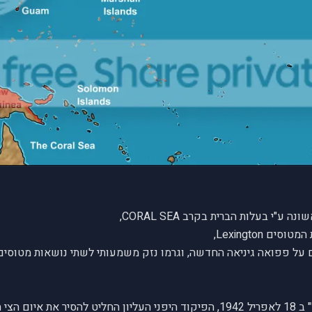
 Lexington,
 על פפואה גיניאה החדשה, וגרמו נזק משמעותי לשתי נושאות מטוסים 
בעקבות הפשיטה האמריקאית "דוליטל" ב 18 לאפריל 1942, הפיקוד היפני העליון החלי