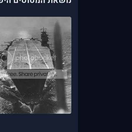
נושאת המטוסים היפנית Akagi שהשתתפה 