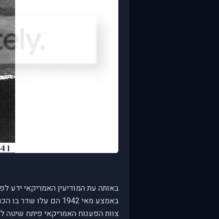
באותה עת המודיעין האמריקאי ידע לפענח כ 10% מהשדרים המוצפנים של
באמצע מאי 1942 הם עלו שדר בו הכווינו היפנים את כל כוחם הימי אל יעד בעל שם הקוד "AF"
צוות הפענוח האמריקאי פיתח שיטה לפיצוח הקוד והם האמינו ש "AF" זה MIDWAY ,