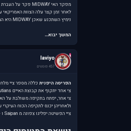
מפקד האי MIDWAY פקד על העברת שדר טקסט חשאי בו נאמר " מתקן התפלת המים באי ניזוק קשה ואנחנו זקוקים בדחיפות למי שתיה".
לאחר זמן קצר עלה הצוות האמריקאי על שדר יפני "
נימיץ השתכנע שאכן MIDWAY היא המטרה של היפנים והציב מארב ימי בהתאם..
המשך יבוא...
l
laviyo
457 פוסטים
הפריסה היפנית
כללה מספר ציי מלחמ
צי אחד יתקוף את קבוצת האיים Aleutians, המשתרעת בין אלסקה לרוסיה, מדרום לים ברינג.
צי אחר, יפתח בתקיפה משולבת על האי Midway, עם 4 נושאות מטוסי
ולאחריהן יכנס לתקיפה הכוח העיקרי ע
ציי הפשיטה יפליגו צפונה מ Saipan ו - Guam.