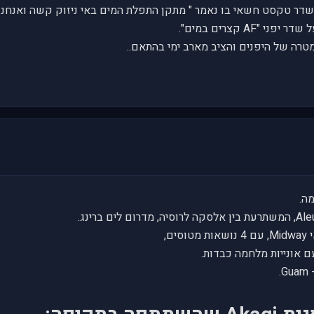
AF קצרים במים".
ה.
ם,
ם אונייות מלחמה כבדות.