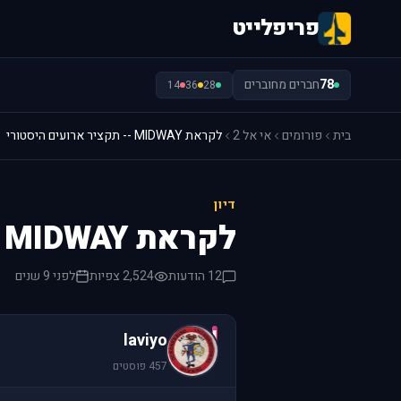
פריפלייט
78
חברים מחוברים
14
36
28
בית
פורומים
אי אל 2
לקראת MIDWAY -- תקציר ארועים היסטורי
דיון
לקראת MIDWAY -- תקציר ארועים היסטורי
12 הודעות
2,524 צפיות
לפני 9 שנים
l
laviyo
457 פוסטים