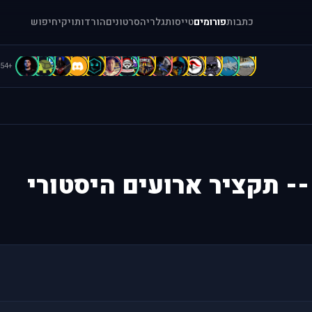
כתבות
פורומים
טייסות
גלריה
סרטונים
הורדות
ויקי
חיפוש
C
C
b
B
B
B
b
b
A
A
A
A
a
[
+54