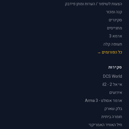
הצעות לשיפור / הערות ומתן פידבק
קנה ומכור
סקינרים
מתגייסים
ארמא 3
תעופה קלה
כל הפורומים →
סקירות
DCS World
אי אל 2 - il2
אירועים
ארמד אסולט - Arma 3
בלק שארק
חומרה ביתית
חיל האוויר האמריקני