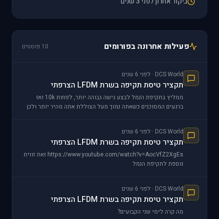
ביקור אחרון לפני 3 שנים
פעילות אחרונה בפורומים
10 פוסטים
DCS World · לפני 6 שנים
תקציר טיסת תקיפה בשרת LFDM הצרפתי
ממליץ בתקיפת הנמל לבצע גישה גבוהה יותר, לפחות 10k ואז
ברגעים המסוכנים כשאתה נמוך מעל הצוללת אתה מהיר יותר ולכן
פחות חשוף לסכנת ירי נ.מ., וגם מהיר מספיק כדי להימ
DCS World · לפני 6 שנים
תקציר טיסת תקיפה בשרת LFDM הצרפתי
https://www.youtube.com/watch?v=AocVfZ2XgEs זאת זווית
נוספת לתקיפת הנמל
DCS World · לפני 6 שנים
תקציר טיסת תקיפה בשרת LFDM הצרפתי
מה קרה לימי שני הקבועים?