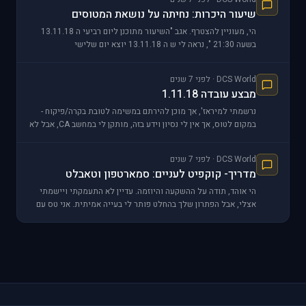
שיעור היכרות: נחיתה על נושאת המטוסים
הי, מעוניין להצטרף. אגב "השיעור מתוכנן ליום רביעי ה 13.11.18
בשעה 21:30 ", נראה לי ש ה 13.11.18 יוצא יום שלישי
DCS World · לפני 7 שנים
מבצע עובדה 1.11.18
נרשמתי למיראז', אך מוכן להירתם במשימה לטובת בקרה/פיקוח -
במקום לטוס, אך אין לי נסיון וידע בזה, מותקן לי במחשב CA, אבל לא
תפעלתי אותו יותר מידי, אצטרך הדרכה ל
DCS World · לפני 7 שנים
מדריך- קוקפיט לעניים: סמארטפון וטאבלט
הי אוהד, תודה על ההשקעה והיוזמה. עדיין לא התעמקתי ויישמתי
אצלי, אבל הפתרון שלך בהחלט פותר לי בעייה אמיתית. אני טס עם
מסך אחד וזה די מעיק. ברגע שאיישם אצלי א