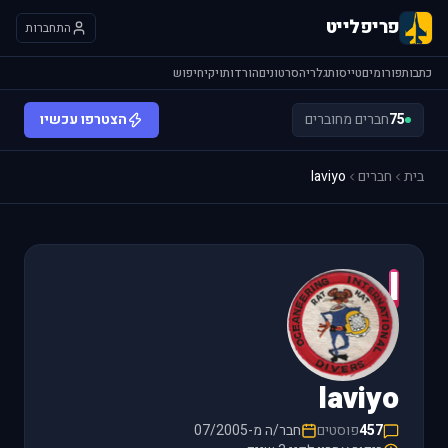
פריפלייט
התחברות
כתבות
פורומים
טייסות
גלריה
סרטונים
הורדות
ויקי
חיפוש
75
חברים מחוברים
הצטרפו עכשיו
בית
חברים
laviyo
l
laviyo
457
פוסטים
חבר/ה מ-07/2005