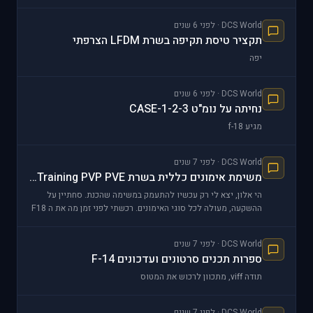
DCS World · לפני 6 שנים
תקציר טיסת תקיפה בשרת LFDM הצרפתי
יפה
DCS World · לפני 6 שנים
נחיתה על נומ"ט CASE-1-2-3
מגיע f-18
DCS World · לפני 7 שנים
משימת אימונים כללית בשרת General Training PVP PVE
הי אלון, יצא לי רק עכשיו להתעמק במשימה שהכנת. סחתיין על
ההשקעה, מעולה לכל סוגי האימונים. רכשתי לפני זמן מה את ה F18
C , מתכוון לחרוש על המשימה. תודה
DCS World · לפני 7 שנים
ספרות תכנים סרטונים ועדכונים F-14
תודה viff, מתכוון לרכוש את המטוס
DCS World · לפני 7 שנים