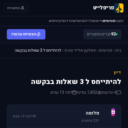
פריפלייט
התחברות
כתבות
פורומים
טייסות
גלריה
סרטונים
הורדות
ויקי
חיפוש
92
חברים מחוברים
הצטרפו עכשיו
בית
פורומים
פאלקון אלייד פורס
להיתייחס ל 3 שאלות בבקשה
דיון
להיתייחס ל 3 שאלות בבקשה
4 הודעות
1,832 צפיות
לפני 13 שנים
פ
פלזמה
#1
·
לפני 13 שנים
231 פוסטים