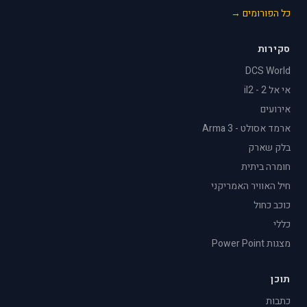
כל הפורומים →
סקירות
DCS World
אי אל 2 - il2
אירועים
ארמד אסולט - Arma 3
בלק שארק
חומרה ביתית
חיל האוויר האמריקני
כוכב כחול
כללי
מצגות Power Point
תוכן
כתבות