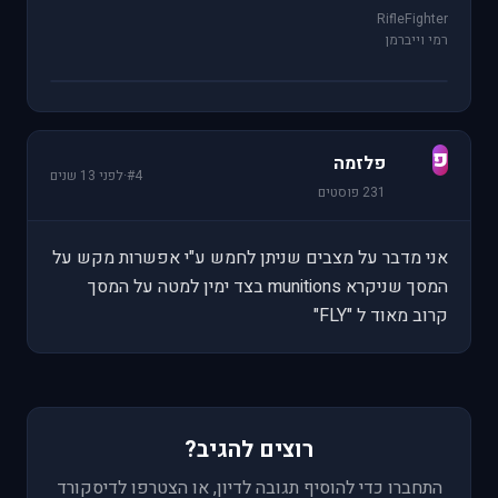
RifleFighter
רמי וייברמן
פ
פלזמה
#4
·
לפני 13 שנים
231 פוסטים
אני מדבר על מצבים שניתן לחמש ע"י אפשרות מקש על
המסך שניקרא munitions בצד ימין למטה על המסך
קרוב מאוד ל "FLY"
רוצים להגיב?
התחברו כדי להוסיף תגובה לדיון, או הצטרפו לדיסקורד