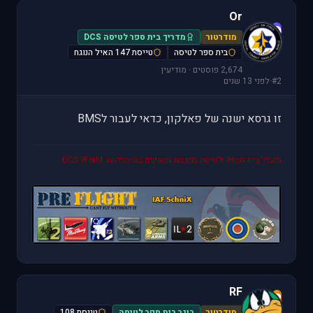
Or
O
מודרטור
מדריך בית ספר לטיסה DCS
בית ספר לטיסה
טייסת 147 האיל הנוגח
2,674 פוסטים · מודיעין
#2
·
לפני 13 שנים
זו גרסא ישנה של פאלקון, כדאי לעבור לBMS
מוביל בית הספר לטיסה במגמת מסוקים בסימולטור DCS World
RF
R
מודרטור
בוגר בית ספר לטיסה
טייסת 108