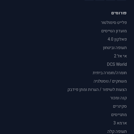
פורומים
פלייט סימולטור
מועדון הטייסים
פאלקון 4.0
תעופה וביטחון
אי אל 2
DCS World
חומרה/חומרה ביתית
משחקים / נוסטלגיה
הצעות לשיפור / הערות ומתן פידבק
קנה ומכור
סקינרים
מתגייסים
ארמא 3
תעופה קלה