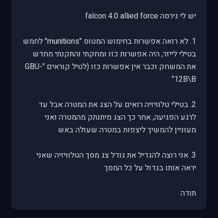
יש לי גירסה falcon 4.0 allied force
1. לא רואה אפשרות בחימוש המטוס "munitions" לחמש
בטילי לייזר, היה אפשרות כזו ומחקתי והתקנתי מחדש
את המשחק וכבר אין אפשרות כזו (לטיל קוראים "GBU-
12B\B"
2. בטילי טלוויזיה רואים על הצג את המטרה אבל עד
לרגע הפגיעה, אחר כך הצג מיתנתק מהמטרה ואני
מעוניין להמשיך ליצפות במטרה שעולה באש
3. אני רוצה להגדיל את גודל צג מסך הטלוויזיה שאני
יראה אותו בגדול על כל המסך
תודה