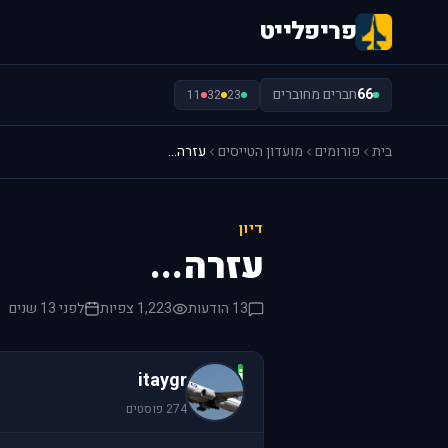
פריפלייט
66
חברים מחוברים
11
32
23
בית
פורומים
מועדון הטייסים
עזרה...
דיון
עזרה...
13 הודעות
1,223 צפיות
לפני 13 שנים
i
itaygr
274 פוסטים