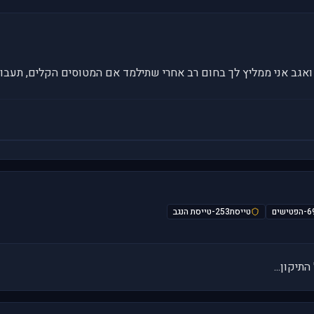
הפטישים
טייסת253-טייסת הנגב
תיקון...