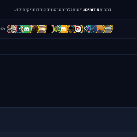
כתבות
פורומים
טייסות
גלריה
סרטונים
הורדות
ויקי
חיפוש
f
D
D
d
D
d
C
B
A
A
A
A
A
[
+42