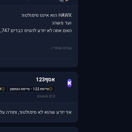
HAWX הוא איננו סימולטור.
ועד משהו:
האם אתה לא יודע להטיס כבדים 747, ואגב אני ממליץ לך בחום רב אחרי שתילמד אם המטוסים הקלים, תעבור ל757 של כפטן סין ואז ל-767.
בברכה עומרי ו.
אסף123
א
טייסת 122 - טייסת הנחשון
69-
313 פוסטים
אני יודע שהוא לא סימולטור, ותודה על ה