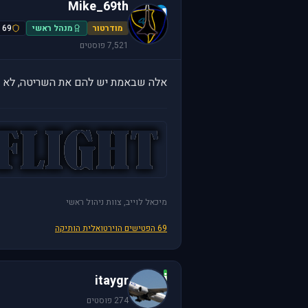
Mike_69th
M
מודרטור
מנהל ראשי
69 הפטישים
7,521 פוסטים
אלה שבאמת יש להם את השריטה, לא 
מיכאל לוייב, צוות ניהול ראשי
69 הפטישים הוירטואלית הותיקה
i
itaygr
274 פוסטים