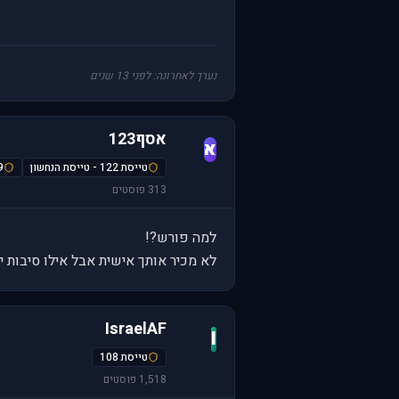
נערך לאחרונה: לפני 13 שנים
אסף123
א
טייסת 122 - טייסת הנחשון
69-
313 פוסטים
למה פורש?!
לא מכיר אותך אישית אבל אילו סיבות 
IsraelAF
I
טייסת 108
1,518 פוסטים