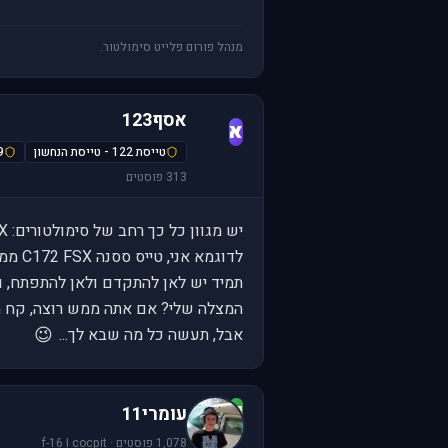
מנהל פורום פלייט סימולטור.
אסף123
א
טייסת 122 - טייסת הנחשון
69-
313 פוסטים
יש מגוון כל כך רחב של סימולטורים: X-PLANE, FSX, FS2004, PAPER3D, DCS, FALCON, HAWX וזה על קצה הקרחון... אז למה לפרוש?
לדוגמא אני, טייס ססנה C172 FSX ממוצע, מקווה להגיע לכבדים, ל747, ואז לקונקורד, ואז לעבור לDCS להטיס מטוסי קרב
תמיד יש לאן להתקדם ולאן להתפתח, ו
המצלה שלי? אם אתה ממש רוצה, קח הפ
😉
אבל, תעשה כל מה שבא לך...
ע
עומרי11
1,078 פוסטים · f-16 I cocpit