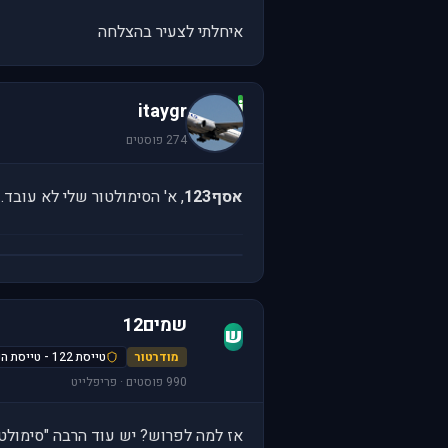
איחלתי לצעיר בהצלחה
i
itaygr
274 פוסטים
אסף123
, א' הסימולטור שלי לא עובד.
שמים12
ש
מודרטור
טייסת 122 - טייסת הנחשון
990 פוסטים · פריפלייט
אז למה לפרוש? יש עוד הרבה "סימולטו