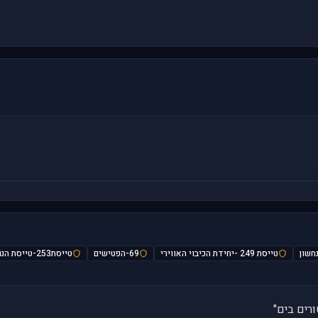
טייסת 249 -יחידת הכיבוי האווירי
69-הפטישים
טייסת253-טייסת הנגב
רים בים"