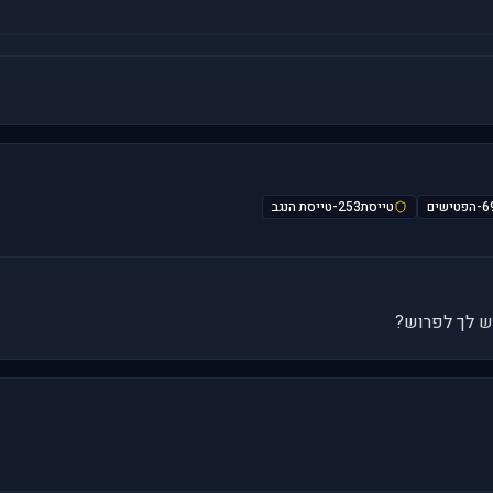
הפטישים
טייסת253-טייסת הנגב
יש לך לפרוש?