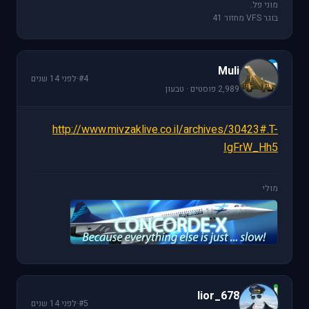
מוני פל.
בוגר VFS מחזור 41
M
Muli
#4
·
לפני 14 שנים
2,989 פוסטים · טבעון
http://www.mivzaklive.co.il/archives/30423#.T-
IgFrW_Hh5
מולי
l
lior_678
#5
·
לפני 14 שנים