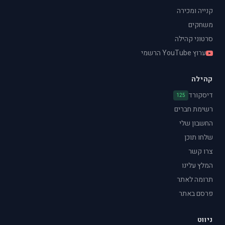
קנייה ומכירה
משחקים
סרטוני קהילה
ערוץ YouTube הרשמי
קהילה
דיסקורד
125
רשימת חברים
החשבון שלי
שלחו תוכן
צרו קשר
המלץ עלינו
תרומה לאתר
פרסם באתר
ניווט