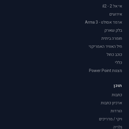
אי אל 2 - il2
אירועים
ארמד אסולט - Arma 3
בלק שארק
חומרה ביתית
חיל האוויר האמריקני
כוכב כחול
כללי
מצגות Power Point
תוכן
כתבות
ארכיון כתבות
הורדות
ויקי / מדריכים
גלריה