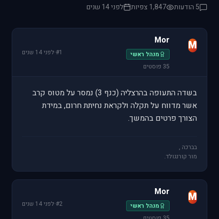
5 הודעות
1,847 צפיות
לפני 14 שנים
Mor
M
#1
·
לפני 14 שנים
מנהל ראשי
35 פוסטים
בשדה התעופה בהרצליה (כנף 3) נמסר על מטוס קרב
אשר מדווח על תקלה ולקראת נחיתת חרום, במידת
הצורך פרטים בהמשך.
בברכה ,
מור קורנגולד.
Mor
M
#2
·
לפני 14 שנים
מנהל ראשי
35 פוסטים