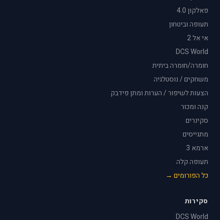
פאלקון 4.0
תעופה וביטחון
אי אל 2
DCS World
חומרה/חומרה ביתית
משחקים / נוסטלגיה
הצעות לשיפור / הערות ומתן פידבק
קנה ומכור
סקינרים
מתגייסים
ארמא 3
תעופה קלה
כל הפורומים →
סקירות
DCS World