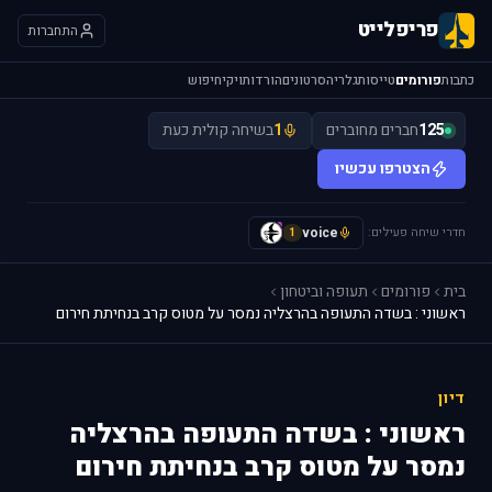
פריפלייט
התחברות
כתבות
פורומים
טייסות
גלריה
סרטונים
הורדות
ויקי
חיפוש
125
חברים מחוברים
1
בשיחה קולית כעת
הצטרפו עכשיו
חדרי שיחה פעילים:
voice
y
1
בית
פורומים
תעופה וביטחון
ראשוני : בשדה התעופה בהרצליה נמסר על מטוס קרב בנחיתת חירום
דיון
ראשוני : בשדה התעופה בהרצליה
נמסר על מטוס קרב בנחיתת חירום