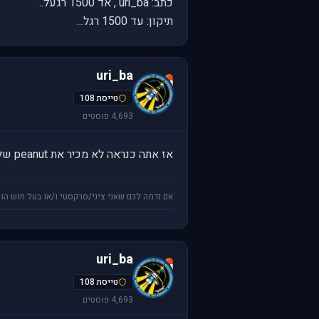
כתב: uri_ba , אד 1500 רגעל..
תיקון: עד 1500 רגל...
uri_ba
u
טייסת 108
4,693 פוסטים
אז אתה כנראה לא מכיר את peanut של jeff dunham...
אם נדמה לכם שאני ציני/סרקסטי ו/או בעל חוש הומ
uri_ba
u
טייסת 108
4,693 פוסטים