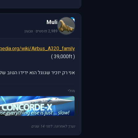
M
Muli
2,989 פוסטים · טבעון
kipedia.org/wiki/Airbus_A320_family
( 39,000ft )
אני רק יזכיר שגוגל הוא ידידו הטוב של
מולי
נערך לאחרונה: לפני 14 שנים