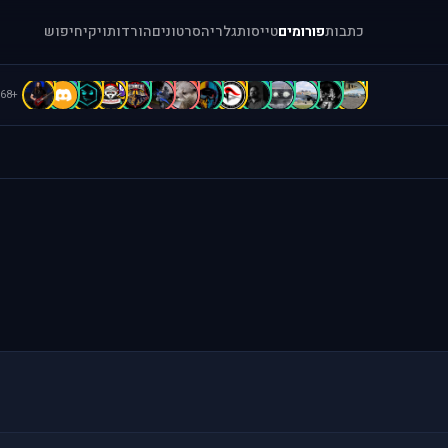
כתבות
פורומים
טייסות
גלריה
סרטונים
הורדות
ויקי
חיפוש
b
B
B
b
b
A
A
A
A
A
a
A
A
[
+68