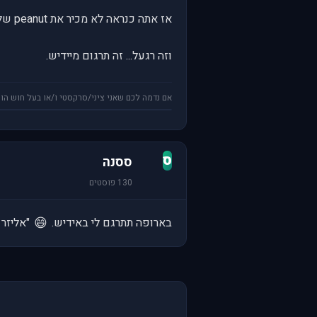
אז אתה כנראה לא מכיר את peanut של jeff dunham...
וזה רגעל... זה תרגום מיידיש.
אם נדמה לכם שאני ציני/סרקסטי ו/או בעל חוש הומ
ס
ססנה
130 פוסטים
😄
בארופה תתרגם לי באידיש.
"אליזר 