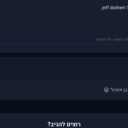
ור מעוות - לא טעיתם!
😛
בן יהודה"
רוצים להגיב?