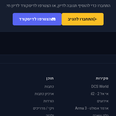
התחברו כדי להוסיף תגובה לדיון, או הצטרפו לדיסקורד לדיון חי.
התחברו להגיב
הצטרפו לדיסקורד
סקירות
תוכן
DCS World
כתבות
אי אל 2 - il2
ארכיון כתבות
אירועים
הורדות
ארמד אסולט - Arma 3
ויקי / מדריכים
בלק שארק
גלריה