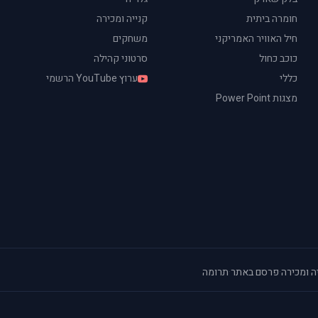
חומרה ביתית
קנייה ומכירה
חיל האוויר האמריקני
משחקים
כוכב כחול
סרטוני קהילה
כללי
ערוץ YouTube הרשמי
מצגות Power Point
ה ומכירה
·
פרסם באתר
·
תרומה