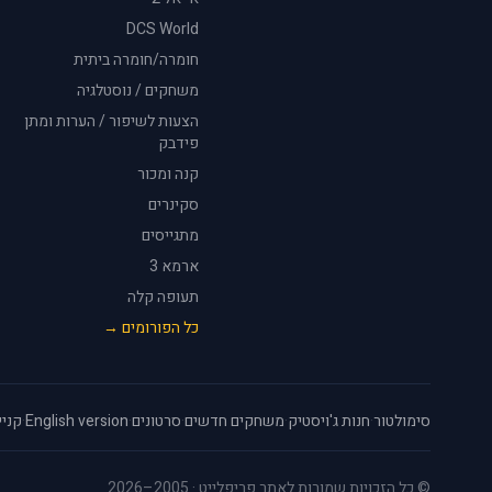
DCS World
חומרה/חומרה ביתית
משחקים / נוסטלגיה
הצעות לשיפור / הערות ומתן
פידבק
קנה ומכור
סקינרים
מתגייסים
ארמא 3
תעופה קלה
כל הפורומים →
סימולטור
·
חנות ג'ויסטיק
·
משחקים חדשים
·
סרטונים
·
English version
·
קניי
© כל הזכויות שמורות לאתר פריפלייט · 2005–2026