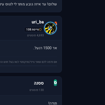
שלום! עד איזה גובע מותר לי לטוס עים A321 ועד...
uri_ba
u
טייסת 108
4,693 פוסטים
אד 1500 רגעל..
אם נדמה לכם שאני ציני/סרקסטי ו/או בעל חוש הומ
ס
ססנה
130 פוסטים
תודה!