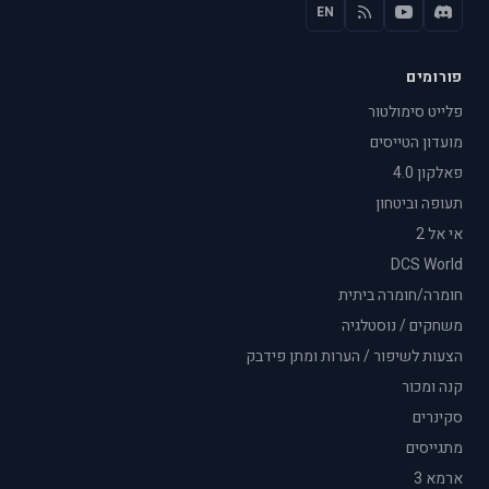
EN
פורומים
פלייט סימולטור
מועדון הטייסים
פאלקון 4.0
תעופה וביטחון
אי אל 2
DCS World
חומרה/חומרה ביתית
משחקים / נוסטלגיה
הצעות לשיפור / הערות ומתן פידבק
קנה ומכור
סקינרים
מתגייסים
ארמא 3