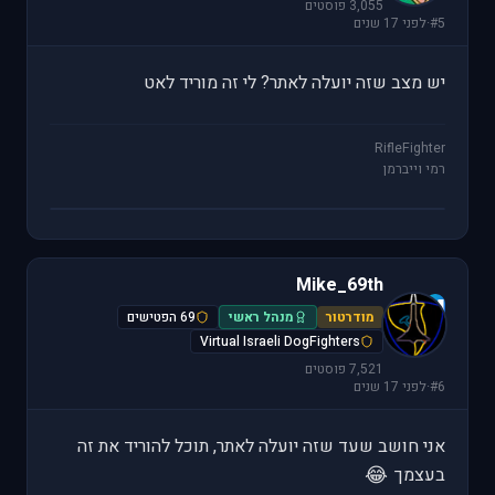
3,055 פוסטים
#5
·
לפני 17 שנים
יש מצב שזה יועלה לאתר? לי זה מוריד לאט
RifleFighter
רמי וייברמן
Mike_69th
M
מודרטור
מנהל ראשי
69 הפטישים
Virtual Israeli DogFighters
7,521 פוסטים
#6
·
לפני 17 שנים
אני חושב שעד שזה יועלה לאתר, תוכל להוריד את זה
😂
בעצמך