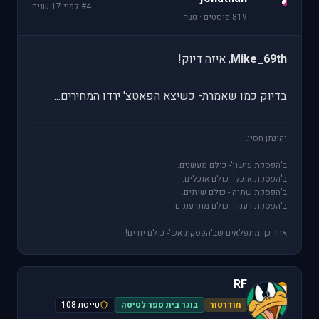
#4
·
לפני 17 שנים
819 פוסטים · נשר
Mike_69th
, איזה דיוק!
בדיוק כמו שאמרת- כשיצא הפאטצ' ירדו המחירים...
יהונתן חסין.
ב'הפסקת עישון'- כולם מעשנים.
ב'הפסקת אוכל'- כולם אוכלים.
ב'הפסקת שתיה'- כולם שותים.
ב'הפסקת רענון'- כולם מתרעננים.
אחר כך מתפלאים שב'הפסקת אש'- כולם יורים!
RF
R
מודרטור
בוגר בית ספר לטיסה
טייסת 108