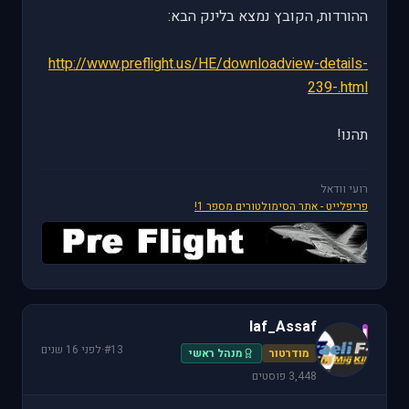
ההורדות, הקובץ נמצא בלינק הבא:
http://www.preflight.us/HE/downloadview-details-
239-.html
תהנו!
רועי וודאל
פריפלייט - אתר הסימולטורים מספר 1!
Iaf_Assaf
I
#13
·
לפני 16 שנים
מודרטור
מנהל ראשי
3,448 פוסטים