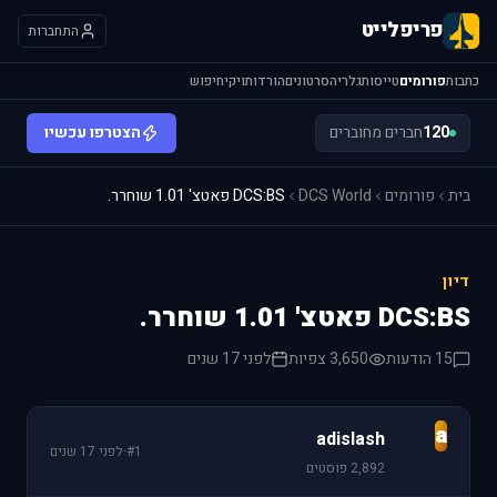
פריפלייט
התחברות
כתבות
פורומים
טייסות
גלריה
סרטונים
הורדות
ויקי
חיפוש
120
חברים מחוברים
הצטרפו עכשיו
בית
פורומים
DCS World
DCS:BS פאטצ' 1.01 שוחרר.
דיון
DCS:BS פאטצ' 1.01 שוחרר.
15 הודעות
3,650 צפיות
לפני 17 שנים
a
adislash
#1
·
לפני 17 שנים
2,892 פוסטים