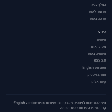
המלץ עלינו
תרומה לאתר
פרסם באתר
ניווט
חיפוש
מפת האתר
נושאים באתר
RSS 2.0
English version
חנות ג'ויסטיק
קשר אלינו
סימולטור
·
חנות ג'ויסטיק
·
משחקים חדשים
·
סרטונים
·
English version
·
קנייה ומכירה
·
פרסם באתר
·
תרומה