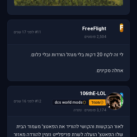
F
FreeFlight
#11
·
לפני 17 שנים
2,504 פוסטים
לי זה לקח 20 דקות בלי מנהל הורדות ובלי כלום.
אחלה סקינים.
106thE-LOL
1
#12
·
לפני 16 שנים
מנהל
dcs world mods
3,174 פוסטים · נתניה
לאור הבקשות והקושי להוריד את הפאטצ' מעמוד הבית
שלו הפאטצ' הועלה לשרת פריפלייט וזמין להורדה מאזור