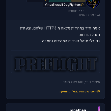
Virtual Israeli DogFighters
7,521 פוסטים
#3
·
לפני 17 שנים
אנימ וריד במהירות מלאה מ HTTP3 שלהם, ובעזרת
מנהל הורדות.
גם בלי מנהל הורדות המהירות נחמדה.
מיכאל לוייב, צוות ניהול ראשי
69 הפטישים הוירטואלית הותיקה
j
jonathan