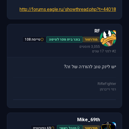
http://forums.eagle.ru/showthread.php?t=44018
RF
R
מודרטור
בוגר בית ספר לטיסה
טייסת 108
3,055 פוסטים
#2
·
לפני 17 שנים
יש לינק טוב להורדה של זה?
RifleFighter
רמי וייברמן
Mike_69th
M
מודרטור
מנהל ראשי
69 הפטישים