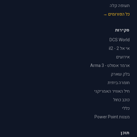
תעופה קלה
כל הפורומים →
סקירות
DCS World
אי אל 2 - il2
אירועים
ארמד אסולט - Arma 3
בלק שארק
חומרה ביתית
חיל האוויר האמריקני
כוכב כחול
כללי
מצגות Power Point
תוכן