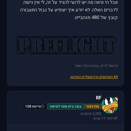
אבל הי נראה מה יש לרועי להגיד על זה, לי אין גישה
לדברים האלה. לא יודע איך ישפיע על גבול התעבורה
קובץ של 480 מגהבייט.
מיכאל לוייב, צוות ניהול ראשי
69 הפטישים הוירטואלית הותיקה
RF
R
מודרטור
בוגר בית ספר לטיסה
טייסת 108
3,055 פוסטים
#7
·
לפני 17 שנים