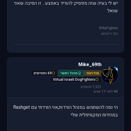
יש לי בעיה שזה מפסיק להוריד באמצע... זו הסיבה שאני
שואל
RifleFighter
רמי וייברמן
Mike_69th
M
מודרטור
מנהל ראשי
69 הפטישים
Virtual Israeli DogFighters
7,521 פוסטים
#8
·
לפני 17 שנים
הי נסה להשתמש במנהל הורדות,אני הורדתי עם flashget
במהירות המקסימלית שלי