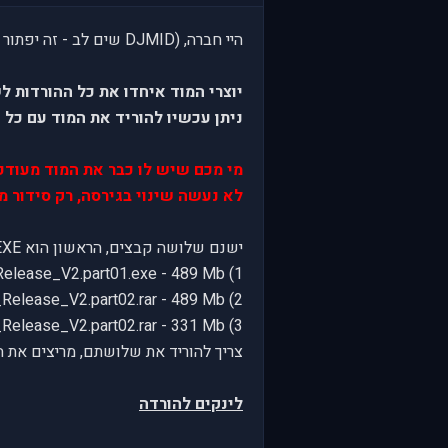
היי חברה, (DJMID שים לב - זה יפתור לך את הבעיה)
יוצרי המוד איחדו את כל ההורדות 
ניתן עכשיו להוריד את המוד עם כל ה
מי מכם שיש לו כבר את המוד מעודכן ל- PATCH C אינו צריך את הקבצ
לא נעשה שינוי בגירסה, רק סידור מחדש של הקבצ
ישנם שלושה קבצים, הראשון הוא EXE, השניים האחרים הם RAR.
1) Full_Mod_SFX_Release_V2.part01.exe - 489 Mb
2) Full_Mod_SFX_Release_V2.part02.rar - 489 Mb
3) Full_Mod_SFX_Release_V2.part02.rar - 331 Mb
צריך להוריד את שלושתם, מריצים את הראשון שהוא EXE והוא מחלץ את המידע מהשניים האחרי
לינקים להורדה