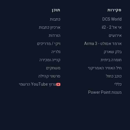
סקירות
תוכן
DCS World
כתבות
אי אל 2 - il2
ארכיון כתבות
אירועים
הורדות
ארמד אסולט - Arma 3
ויקי / מדריכים
בלק שארק
גלריה
חומרה ביתית
קנייה ומכירה
חיל האוויר האמריקני
משחקים
כוכב כחול
סרטוני קהילה
כללי
ערוץ YouTube הרשמי
מצגות Power Point