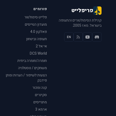
פורומים
פריפלייט
פלייט סימולטור
קהילת הסימולטורים והתעופה
מועדון הטייסים
בישראל. מאז 2005.
פאלקון 4.0
EN
תעופה וביטחון
אי אל 2
DCS World
חומרה/חומרה ביתית
משחקים / נוסטלגיה
הצעות לשיפור / הערות ומתן
פידבק
קנה ומכור
סקינרים
מתגייסים
ארמא 3