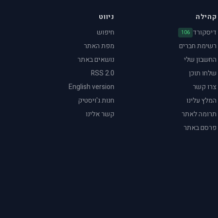
קהילה
ניווט
דיסקורד
חיפוש
106
רשימת חברים
מפת האתר
החשבון שלי
נושאים באתר
שלחו תוכן
RSS 2.0
צרו קשר
English version
המלץ עלינו
חנות ג'ויסטיק
תרומה לאתר
קשר אלינו
פרסם באתר