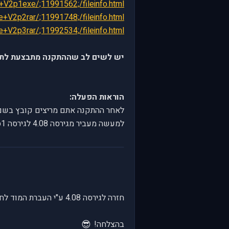
e+V2p1exe/;11991562;/fileinfo.html
e+V2p2rar/;11991748;/fileinfo.html
e+V2p3rar/;11992534;/fileinfo.html
יש לשים לב שההתקנה מתבצעת לתיק
הוראות הפעלה:
לאחר ההתקנה אתם מריצים קובץ בשם: JSGME.EXE שמבצע הפעלה של המוד (ראו בתמו
למעשה מעביר מגירסה 4.08 לגירסה 4.09b1 עם מודים.
חזרה לגירסה 4.08 ע"י העברת המוד לחלון השמאלי.
😎
בהצלחה!