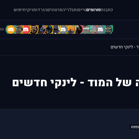
כתבות
פורומים
טייסות
גלריה
סרטונים
הורדות
ויקי
חיפוש
B
B
b
b
A
A
A
A
A
A
[
.
.
"
+82
ד - לינקי חדשים
ה של המוד - לינקי חדשים