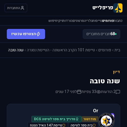
פריפלייט
התחברות
כתבות
פורומים
טייסות
גלריה
סרטונים
הורדות
ויקי
חיפוש
68
חברים מחוברים
הצטרפו עכשיו
בית
פורומים
טייסת 101 הקרב הראשונה - הטייסת נסגרה
שנה טובה
דיון
שנה טובה
2 הודעות
33 צפיות
לפני 17 שנים
Or
O
מודרטור
מדריך בית ספר לטיסה DCS
בית ספר לטיסה
טייסת 147 האיל הנוגח