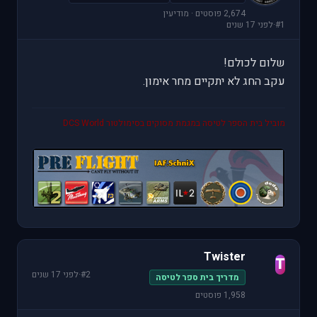
2,674 פוסטים · מודיעין
#1
·
לפני 17 שנים
שלום לכולם!
עקב החג לא יתקיים מחר אימון.
מוביל בית הספר לטיסה במגמת מסוקים בסימולטור DCS World
Twister
T
#2
·
לפני 17 שנים
מדריך בית ספר לטיסה
1,958 פוסטים