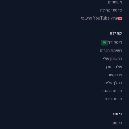
משחקים
סרטוני קהילה
ערוץ YouTube הרשמי
קהילה
דיסקורד
68
רשימת חברים
החשבון שלי
שלחו תוכן
צרו קשר
המלץ עלינו
תרומה לאתר
פרסם באתר
ניווט
חיפוש