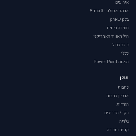
אירועים
ארמד אסולט - Arma 3
בלק שארק
חומרה ביתית
חיל האוויר האמריקני
כוכב כחול
כללי
מצגות Power Point
תוכן
כתבות
ארכיון כתבות
הורדות
ויקי / מדריכים
גלריה
קנייה ומכירה