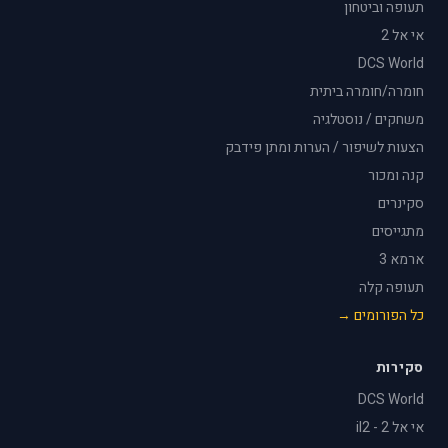
תעופה וביטחון
אי אל 2
DCS World
חומרה/חומרה ביתית
משחקים / נוסטלגיה
הצעות לשיפור / הערות ומתן פידבק
קנה ומכור
סקינרים
מתגייסים
ארמא 3
תעופה קלה
כל הפורומים →
סקירות
DCS World
אי אל 2 - il2