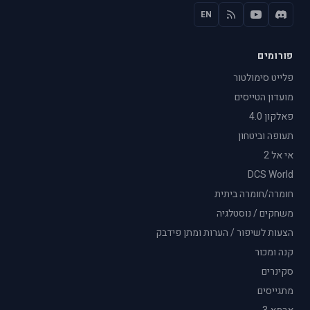
EN
פורומים
פלייט סימולטור
מועדון הטייסים
פאלקון 4.0
תעופה וביטחון
אי אל 2
DCS World
חומרה/חומרה ביתית
משחקים / נוסטלגיה
הצעות לשיפור / הערות ומתן פידבק
קנה ומכור
סקינרים
מתגייסים