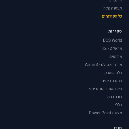
ארמא 3
תעופה קלה
כל הפורומים →
סקירות
DCS World
אי אל 2 - il2
אירועים
ארמד אסולט - Arma 3
בלק שארק
חומרה ביתית
חיל האוויר האמריקני
כוכב כחול
כללי
מצגות Power Point
תוכן