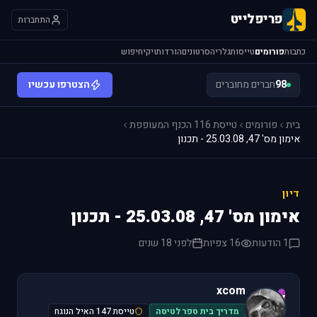
פריפלייט
התחברות
כתבות
פורומים
טייסות
גלריה
סרטונים
הורדות
ויקי
חיפוש
98
חברים מחוברים
הצטרפו עכשיו
בית
פורומים
טייסת 116 הכנף המעופפת
אימון מס' 47, 25.03.08 - תכנון
דיון
אימון מס' 47, 25.03.08 - תכנון
1 הודעות
16 צפיות
לפני 18 שנים
xcom
x
מדריך בית ספר לטיסה
טייסת 147 האיל הנוגח