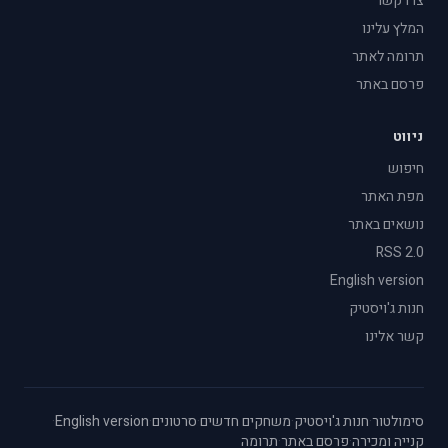
צרו קשר
המלץ עלינו
תרומה לאתר
פרסם באתר
ניווט
חיפוש
מפת האתר
נושאים באתר
RSS 2.0
English version
חנות ג'ויסטיק
קשר אלינו
סימולטור
·
חנות ג'ויסטיק
·
משחקים חדשים
·
סרטונים
·
English version
·
קנייה ומכירה
·
פרסם באתר
·
תרומה