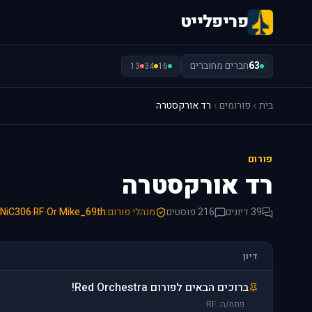
פריפלייט
63
חברים מחוברים
13
34
16
בית
פורומים
רד אורקסטרה
פורום
רד אורקסטרה
39 דיונים
216 פוסטים
מנהלי פורום:
Mike_69th
·
Or
·
RF
·
NiC306
דיון
ברוכים הבאים לפורום Red Orchestra!
פתח/ה: RF