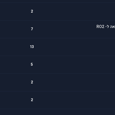
2
ל- RO2
7
13
5
2
2