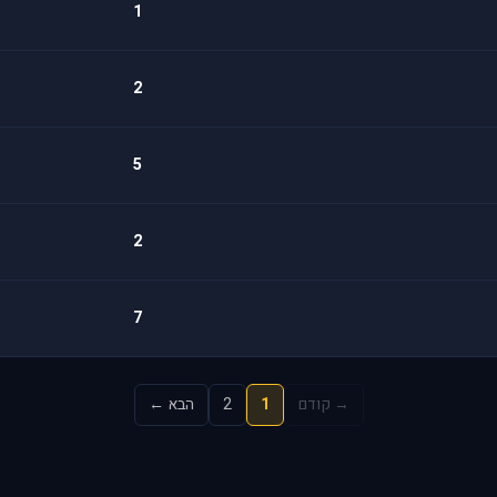
1
2
5
2
7
→ קודם
1
2
הבא ←