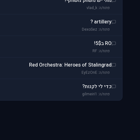
מתי יש משחק משותף?
פתח/ה: vlad_k
artillery ?
פתח/ה: DexoSez
RO ב5$!
פתח/ה: RF
Red Orchestra: Heroes of Stalingrad
פתח/ה: EyEzOnE
כדי לי לקנות?
פתח/ה: gilmeiri1