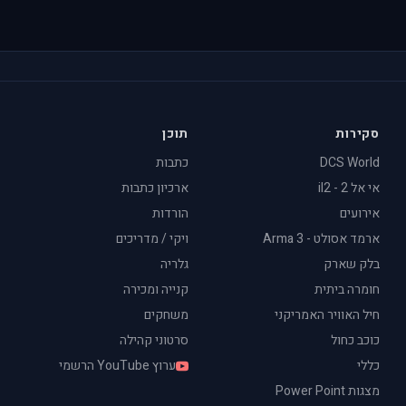
סקירות
תוכן
DCS World
כתבות
אי אל 2 - il2
ארכיון כתבות
אירועים
הורדות
ארמד אסולט - Arma 3
ויקי / מדריכים
בלק שארק
גלריה
חומרה ביתית
קנייה ומכירה
חיל האוויר האמריקני
משחקים
כוכב כחול
סרטוני קהילה
כללי
ערוץ YouTube הרשמי
מצגות Power Point