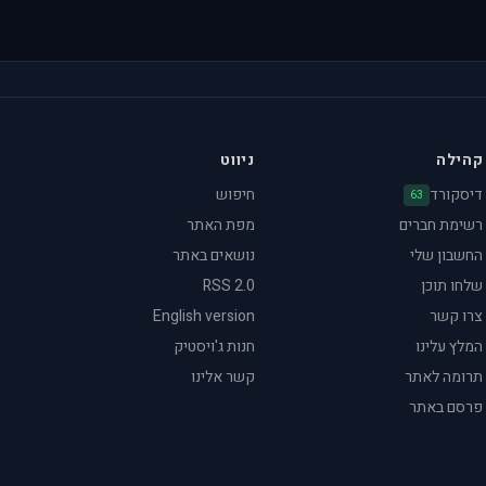
קהילה
ניווט
דיסקורד
חיפוש
63
רשימת חברים
מפת האתר
החשבון שלי
נושאים באתר
שלחו תוכן
RSS 2.0
צרו קשר
English version
המלץ עלינו
חנות ג'ויסטיק
תרומה לאתר
קשר אלינו
פרסם באתר