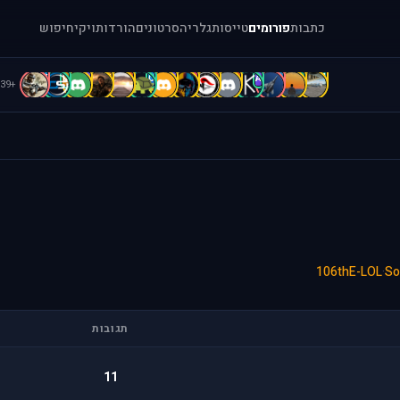
כתבות
פורומים
טייסות
גלריה
סרטונים
הורדות
ויקי
חיפוש
f
D
D
d
D
C
B
A
A
A
A
A
A
[
+39
106thE-LOL
·
So
תגובות
11