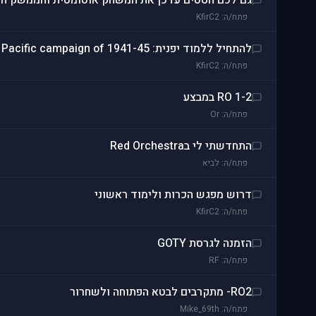
גם לכם הסטים עדכן את המשחק אוטומטית והממשק ה
פתח/ה: KfirC2
להתחיל ללמוד יפנית: Rising Storm Pacific campaign of 1941-45
פתח/ה: KfirC2
RO 1-2 במבצע
פתח/ה: Or
התחדשתי לי בRed Orchestra
פתח/ה: לביא
דרוש מפגש הכרות ולימוד ראשוני
פתח/ה: KfirC2
הזמנה לגרסת GOTY
פתח/ה: RF
RO2- מתקרבים לבטא הפתוחה ולשחרור
פתח/ה: Mike_69th