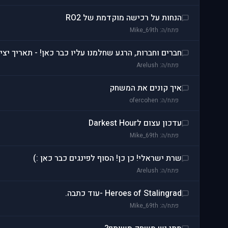
הנחות על רכישה מוקדמת של RO2
פתח/ה: Mike_69th
חברים וחברות, הרגע שחלמנו עליו כבר כאן! - תאריך יציאה 
פתח/ה: Arelush
איך קונים את המשחק
פתח/ה: ofercohen
עדכון עצום לDarkest Hour
פתח/ה: Mike_69th
שרת ישראלי! כן כן! הסוף לפינגים כבר כאן :)
פתח/ה: Arelush
Heroes of Stalingrad -עוד כתבה.
פתח/ה: Mike_69th