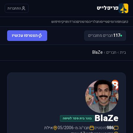
פריפלייט
התחברות
כתבות
פורומים
טייסות
גלריה
סרטונים
הורדות
ויקי
חיפוש
117
חברים מחוברים
הצטרפו עכשיו
בית
חברים
BlaZe
B
BlaZe
בוגר בית ספר לטיסה
986
פוסטים
חבר/ה מ-05/2006
אילת