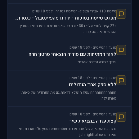
בכל מה שתבחר לעשות ושתצליח בכך. שמור ע
טייסת 110 אבירי הצפון - הטייסת נסגרה · לפני 18 שנים
מפגש טייסת בסוכות - ירדנו מהפיינטבול - כנסו ונקבע משהו אחר.
ב27 קצת לוחץ עליי ב30 יש מצב שאני אגיע תודיעו מתי התאריך
הסופי ונראה מה קורה
מועדון הטייסים · לפני 18 שנים
לאור המתיחות עם סוריה הוצאתי סרטון חחח
ערוך בצורה נהדרת אהבתי
מועדון הטייסים · לפני 18 שנים
ללא ספק אחד הגדולים
חחחחחחחחחחחח ענק! מומלץ לראות גם את הפרודיה של סאות'
פארק לזה
מועדון הטייסים · לפני 18 שנים
קצת עזרה במציאת שיר
נו זה עם המנגינה של זוהר ארגוב Do you remember-סאבו וקותי
מארחים את jah rightful