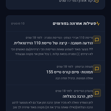
ביקור אחרון לפני 17 שנים
פעילות אחרונה בפורומים
10 פוסטים
טייסת 110 אבירי הצפון - הטייסת נסגרה · לפני 18 שנים
הודעה חשובה - קיצה של טייסת 110 הוירטואלית.
!?!? מצער מאוד לשמוע שאחת הטייסות הכי רציניות(עם האנשים הכי
לא רצינים :) ) נסגרת בכזאת קלות :\ בכל אופן אני מקווה שבעתיד
היא תיפתח שוב
תעופה וביטחון · לפני 18 שנים
תמונות- סיום קורס טייס 155
אחלה תמונות..כרגיל תודה רבה
מועדון הטייסים · לפני 18 שנים
לחן, הרבה בהצלחה
לחן השפיץ וואלה לא מכיר אותך הרבה זמן אבל גם לא מצטער לרגע
הרבה הצלחה(כאילו שאתה צריך את זה) מקווה מאוד שיהיה לך טוב