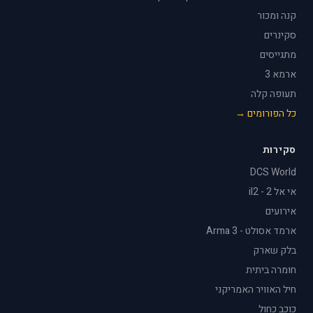
קנה ומכור
סקינרים
מתגייסים
ארמא 3
תעופה קלה
כל הפורומים →
סקירות
DCS World
אי אל 2 - il2
אירועים
ארמד אסולט - Arma 3
בלק שארק
חומרה ביתית
חיל האוויר האמריקני
כוכב כחול