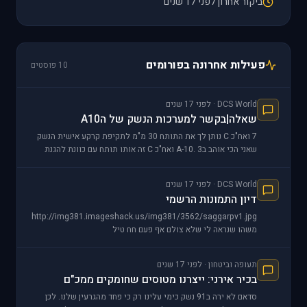
ביקור אחרון לפני 17 שנים
פעילות אחרונה בפורומים
10 פוסטים
DCS World · לפני 17 שנים
שאלה|בקשר למערכות הנשק של הA10
7 ואח"כ C נותן לך את התותח 30 מ"מ לתקיפת קרקע אישית הנשק
שאני הכי אוהב בA-10. 3 ואח"כ C זה אותו תותח עם כוונת להגנת
אוויר אוויר די בסיסית של ה
DCS World · לפני 17 שנים
דיון התמונות הרשמי
http://img381.imageshack.us/img381/3562/saggarpv1.jpg
משהו שנראה לי שלא צולם אף פעם חח טיל
תעופה וביטחון · לפני 17 שנים
בכיר אירני: ייצרנו מטוסים שחומקים ממכ"ם
סדאם לא ירה ב91 נשק כימי עלינו רק כי פחד מהגרעין שלנו. לכן