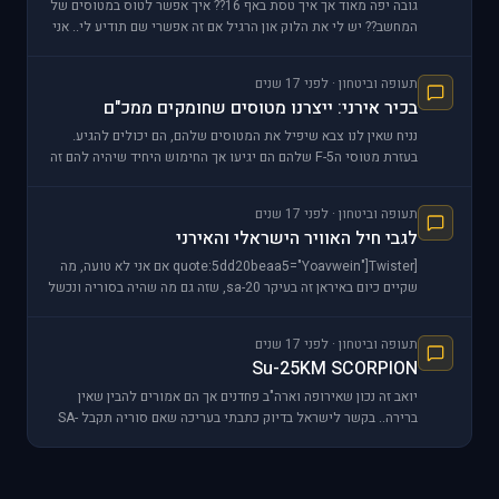
גובה יפה מאוד אך איך טסת באף 16?? איך אפשר לטוס במטוסים של
המחשב?? יש לי את הלוק און הרגיל אם זה אפשרי שם תודיע לי.. אני
מת לטוס במיג 25 ובסוחוי 30
תעופה וביטחון · לפני 17 שנים
בכיר אירני: ייצרנו מטוסים שחומקים ממכ"ם
נניח שאין לנו צבא שיפיל את המטוסים שלהם, הם יכולים להגיע.
בעזרת מטוסי הF-5 שלהם הם יגיעו אך החימוש היחיד שיהיה להם זה
התותח. כדי להגיע לישראל הם יצטרכו דלק מלא
תעופה וביטחון · לפני 17 שנים
לגבי חיל האוויר הישראלי והאירני
[quote:5dd20beaa5="Yoavwein"]Twister אם אני לא טועה, מה
שקיים כיום באיראן זה בעיקר sa-20, שזה גם מה שהיה בסוריה ונכשל
מול ההתקפה הישראלית. .[/quote:5dd20bea
תעופה וביטחון · לפני 17 שנים
Su-25KM SCORPION
יואב זה נכון שאירופה וארה"ב פחדנים אך הם אמורים להבין שאין
ברירה.. בקשר לישראל בדיוק כתבתי בעריכה שאם סוריה תקבל SA-
10 אז ישראל תמכור אחרת זה באמת יעצבן א