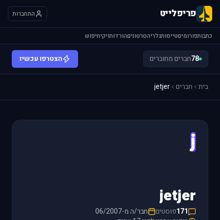
פריפלייט
התחברות
כתבות
פורומים
טייסות
גלריה
סרטונים
הורדות
ויקי
חיפוש
78
חברים מחוברים
הצטרפו עכשיו
בית
חברים
jetjer
j
jetjer
171
פוסטים
חבר/ה מ-06/2007