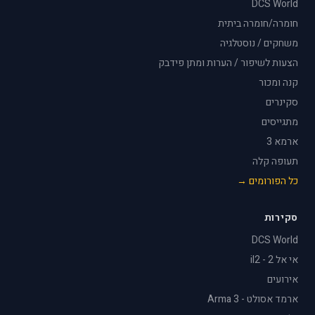
DCS World
חומרה/חומרה ביתית
משחקים / נוסטלגיה
הצעות לשיפור / הערות ומתן פידבק
קנה ומכור
סקינרים
מתגייסים
ארמא 3
תעופה קלה
כל הפורומים →
סקירות
DCS World
אי אל 2 - il2
אירועים
ארמד אסולט - Arma 3