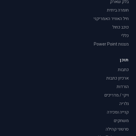
בלק שארק
חומרה ביתית
חיל האוויר האמריקני
כוכב כחול
כללי
מצגות Power Point
תוכן
כתבות
ארכיון כתבות
הורדות
ויקי / מדריכים
גלריה
קנייה ומכירה
משחקים
סרטוני קהילה