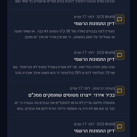
הגרעין שלנו מהווה וימשיך להוות גורם מאיים שישתיק כל אחד ואם
נותקף בנשק גרעיני שעבד חס וחלילה או שלא
DCS World · לפני 17 שנים
דיון התמונות הרשמי
מעניין למה בגבהים כאלה של 30 ק"מ המנוע לא כבה.. או שאני טועה
או שעליתי על פאק במשחק.. כי אם אין אוויר אז איך יש חמצן
למבער?? חח פעם נטשתי בגובה כזה אי
DCS World · לפני 17 שנים
דיון התמונות הרשמי
אהה עזוב תודה בכל זאת. אני לא אטרח בשביל מטוס לא מציאותי. עם
אף 15 הצלחתי להגיע ל29 קילומטר כי הוא פשוט איבד אנרגיה מהר
יותר מהמיג 29 איתו הגעתי ל32 קילומטר. ל
תעופה וביטחון · לפני 17 שנים
בכיר אירני: ייצרנו מטוסים שחומקים ממכ"ם
ממשלה חלשה עדיין לא הרסו למחבלים את הבתים מה הבעיה כי יש
כבר צו וגם אם לא היה צו משפטי הייתי הורס להם את הבתים. בואו
נארגן גיחת תקיפה על הבית של המחבל חח
DCS World · לפני 17 שנים
דיון התמונות הרשמי