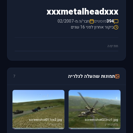
xxxmetalheadxxx
394
פוסטים
חבר/ה מ-02/2007
ביקור אחרון לפני 16 שנים
חתימה
תמונות שהעלה לגלריה
7
screenshot011cx2.jpg
screenshot023nz1.jpg
בלק שארק
בלק שארק