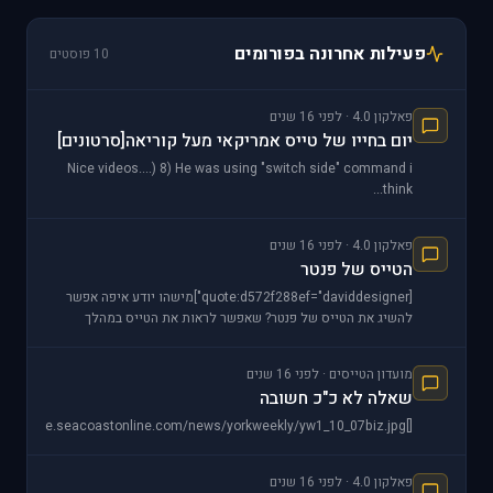
פעילות אחרונה בפורומים
10 פוסטים
פאלקון 4.0 · לפני 16 שנים
יום בחייו של טייס אמריקאי מעל קוריאה[סרטונים]
Nice videos....) 8) He was using "switch side" command i
think...
פאלקון 4.0 · לפני 16 שנים
הטייס של פנטר
[quote:d572f288ef="daviddesigner"]מישהו יודע איפה אפשר
להשיג את הטייס של פנטר? שאפשר לראות את הטייס במהלך
המשחק תודה [URL=http://img146.i
מועדון הטייסים · לפני 16 שנים
שאלה לא כ"כ חשובה
[]http://archive.seacoastonline.com/news/yorkweekly/yw1_10_07biz.jpg
פאלקון 4.0 · לפני 16 שנים