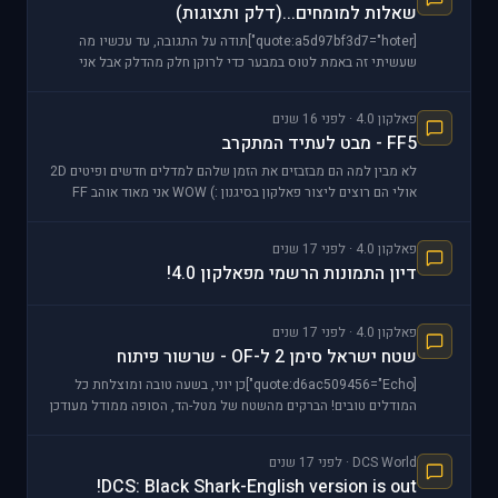
שאלות למומחים...(דלק ותצוגות)
[quote:a5d97bf3d7="hoter"]תודה על התגובה, עד עכשיו מה
שעשיתי זה באמת לטוס במבער כדי לרוקן חלק מהדלק אבל אני
מחפש פתרונות יותר אלגנטים. גם לגבי הקווים בתכנ
פאלקון 4.0 · לפני 16 שנים
FF5 - מבט לעתיד המתקרב
לא מבין למה הם מבזבזים את הזמן שלהם למדלים חדשים ופיטים 2D
אולי הם רוצים ליצור פאלקון בסיגנון :) WOW אני מאוד אוהב FF
בגלל הגרפיקה משופרת ואני חושב שזאת גי
פאלקון 4.0 · לפני 17 שנים
דיון התמונות הרשמי מפאלקון 4.0!
פאלקון 4.0 · לפני 17 שנים
שטח ישראל סימן 2 ל-OF - שרשור פיתוח
[quote:d6ac509456="Echo"]כן יוני, בשעה טובה ומוצלחת כל
המודלים טובים! הברקים מהשטח של מטל-הד, הסופה ממודל מעודכן
של Pumpyhead והניצים מקוריים מ-O.F. אגב מטל-הד
DCS World · לפני 17 שנים
DCS: Black Shark-English version is out!