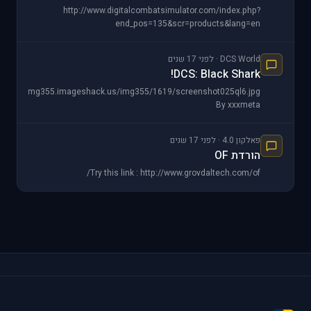
http://www.digitalcombatsimulator.com/index.php?
end_pos=135&scr=products&lang=en
DCS World · לפני 17 שנים
DCS: Black Shark!
http://img355.imageshack.us/img355/1619/screenshot025ql6.jpg
By xxxmeta
פאלקון 4.0 · לפני 17 שנים
הורדת OF
Try this link : http://www.grovdaltech.com/of/