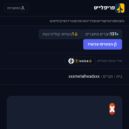
פריפלייט
התחברות
כתבות
פורומים
טייסות
גלריה
סרטונים
הורדות
ויקי
חיפוש
131
חברים מחוברים
1
בשיחה קולית כעת
הצטרפו עכשיו
חדרי שיחה פעילים:
voice
y
1
בית
חברים
xxxmetalheadxxx
x