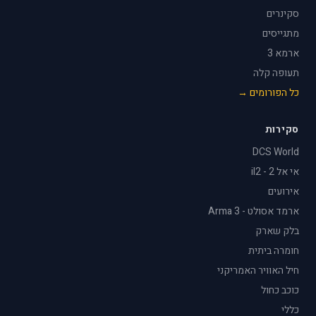
סקינרים
מתגייסים
ארמא 3
תעופה קלה
כל הפורומים →
סקירות
DCS World
אי אל 2 - il2
אירועים
ארמד אסולט - Arma 3
בלק שארק
חומרה ביתית
חיל האוויר האמריקני
כוכב כחול
כללי