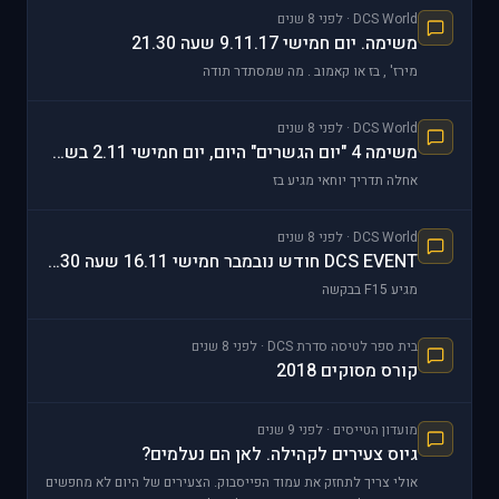
DCS World · לפני 8 שנים
משימה. יום חמישי 9.11.17 שעה 21.30
מירז' , בז או קאמוב . מה שמסתדר תודה
DCS World · לפני 8 שנים
משימה 4 "יום הגשרים" היום, יום חמישי 2.11 בשעה 21.
אחלה תדריך יוחאי מגיע בז
DCS World · לפני 8 שנים
DCS EVENT חודש נובמבר חמישי 16.11 שעה 21.30
מגיע F15 בבקשה
בית ספר לטיסה סדרת DCS · לפני 8 שנים
קורס מסוקים 2018
מועדון הטייסים · לפני 9 שנים
גיוס צעירים לקהילה. לאן הם נעלמים?
אולי צריך לתחזק את עמוד הפייסבוק. הצעירים של היום לא מחפשים