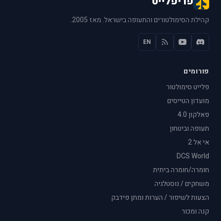
פריפלייט
קהילת הסימולטורים והתעופה בישראל. מאז 2005.
EN
פורומים
פלייט סימולטור
מועדון הטייסים
פאלקון 4.0
תעופה וביטחון
אי אל 2
DCS World
חומרה/חומרה ביתית
משחקים / נוסטלגיה
הצעות לשיפור / הערות ומתן פידבק
קנה ומכור