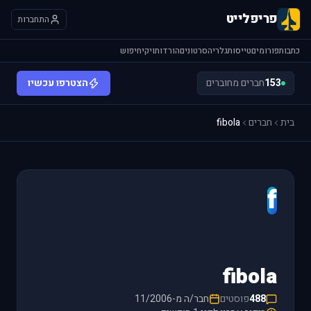
פריפלייט
התחברות
כתבות
פורומים
טייסות
גלריה
סרטונים
הורדות
ויקי
חיפוש
153
חברים מחוברים
הצטרפו עכשיו
בית
חברים
fibola
f
fibola
488
פוסטים
חבר/ה מ-11/2006