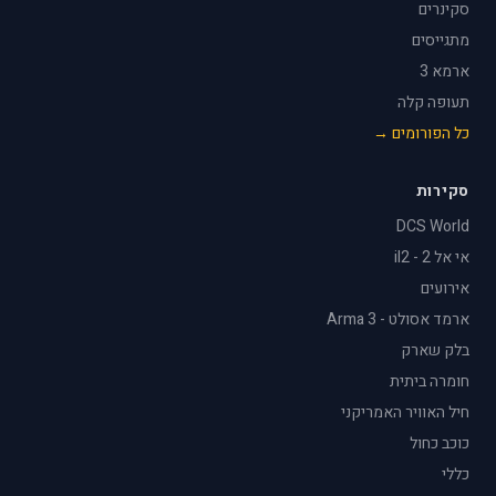
סקינרים
מתגייסים
ארמא 3
תעופה קלה
כל הפורומים →
סקירות
DCS World
אי אל 2 - il2
אירועים
ארמד אסולט - Arma 3
בלק שארק
חומרה ביתית
חיל האוויר האמריקני
כוכב כחול
כללי