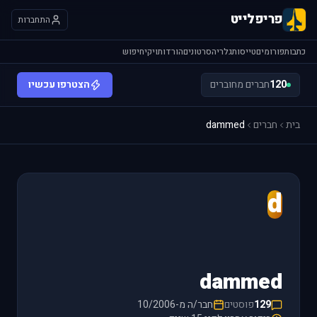
פריפלייט
התחברות
כתבות
פורומים
טייסות
גלריה
סרטונים
הורדות
ויקי
חיפוש
120
חברים מחוברים
הצטרפו עכשיו
בית
חברים
dammed
d
dammed
129
פוסטים
חבר/ה מ-10/2006