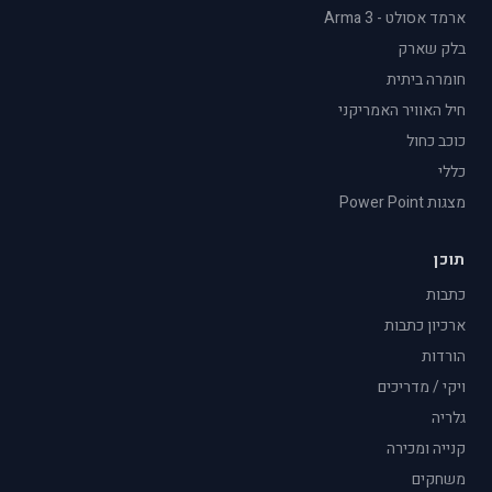
ארמד אסולט - Arma 3
בלק שארק
חומרה ביתית
חיל האוויר האמריקני
כוכב כחול
כללי
מצגות Power Point
תוכן
כתבות
ארכיון כתבות
הורדות
ויקי / מדריכים
גלריה
קנייה ומכירה
משחקים