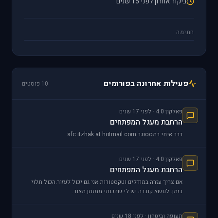
ביקור אחרון לפני 15 שנים
חתימה
פעילות אחרונה בפורומים
10 פוסטים
פאלקון 4.0 · לפני 17 שנים
הרחבת מעגל המפתחים
דבר איתי במססנגר sfc.itzhak at hotmail.com
פאלקון 4.0 · לפני 17 שנים
הרחבת מעגל המפתחים
אם צריך עזרה במודלים וטקסטורות אני גם יכול לעזור.הכול תלוי
בזמן. לנושא קוברה יש לי שהכנתי ממזמן מאוד.
http://i294.photobucket.com/albums/mm9
תעופה וביטחון · לפני 18 שנים