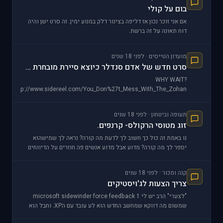
בום על קולי
אם אני זוכר נכון אז דליפה בצינור דלק במנוע ימין. זה סרט ישן והיה
דוח תאונה על זה ברשת.
מועדון הטייסים · לפני 18 שנים
סרט חדש של אדם סנדלר כיוצא סיירת מובחרת של צה"ל
WHY WAIT?
http://www.sidereel.com/You_Don%27t_Mess_With_The_Zohan
תעופה וביטחון · לפני 18 שנים
זוג מטוסי הרקולס- קרנפים.
נו באמת זה כול כך חשוב לך לדעת מה קורה? נראה לך שמישהוא
יספר לך מה קורה? מדוע אבל מדוע אנשים פה חוזרים על הדיווחים
האלה למרות שהם יודעים שזה אסור!? כך את זה
קנה ומכור · לפני 18 שנים
צריך הצעות לג'ויסטיקים
"לצערי" הרב יש לי microsoft sidewinder force feedback 1
שמשום מה דווקא שמחשב החדש הוא לע עובד עם הXP. וחבל הוא
ממש ה'גויסטיק לפי דעתי.. אם למישהוא