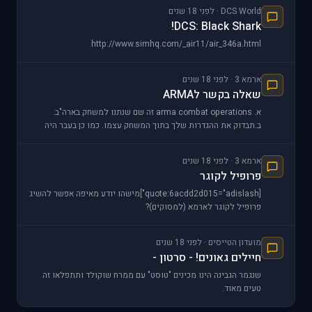
DCS World · לפני 18 שנים
DCS: Black Shark!
http://www.simhq.com/_air11/air_346a.html
ארמא 3 · לפני 18 שנים
שאלה בקשר לARMA
א. arma combat operations זה שם שנתנו למשחק בארה"ב.
ב.תבדוק את ההגדרות שלך בתוך המשחק עצמו. כמו כן בעבר היה
לARMA בעיה עם DUAL CORE ותיקנו את זה אז
ארמא 3 · לפני 18 שנים
פרופיל לקוגר
[quote:6acdd2d015="adislash"]מישהו יודע מאיפה אפשר להשיג
פרופיל לקוגר לארמא (למסוקים)?
http://www.google.co.il/search?hl=iw&sa=
מועדון הטייסים · לפני 18 שנים
חיילים גאונים! - סרטון -
שנגמר הגבינה הינו מכינים "טוסט" עם ממרח שוקולד ותתפלאו זה
טעים מאוד.