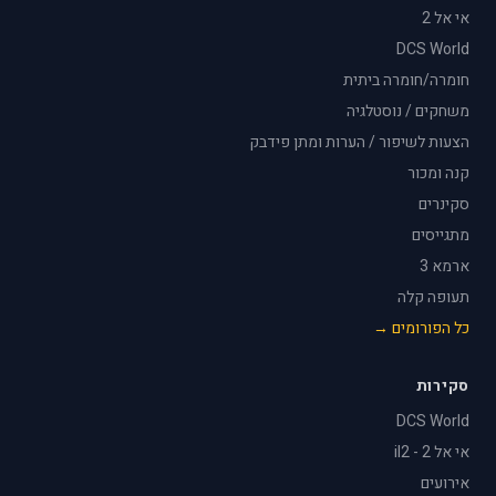
אי אל 2
DCS World
חומרה/חומרה ביתית
משחקים / נוסטלגיה
הצעות לשיפור / הערות ומתן פידבק
קנה ומכור
סקינרים
מתגייסים
ארמא 3
תעופה קלה
כל הפורומים →
סקירות
DCS World
אי אל 2 - il2
אירועים