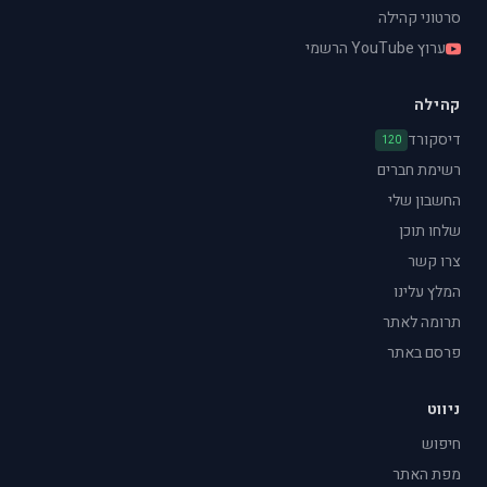
סרטוני קהילה
ערוץ YouTube הרשמי
קהילה
דיסקורד
120
רשימת חברים
החשבון שלי
שלחו תוכן
צרו קשר
המלץ עלינו
תרומה לאתר
פרסם באתר
ניווט
חיפוש
מפת האתר