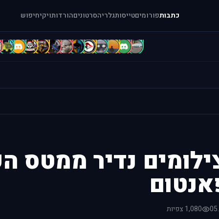
כתבות
פורומים
טייסות
גלריה
סרטונים
הורדות
ויקי
חיפוש
c
C
B
b
b
A
A
A
A
a
A
a
[
ילומים נדיר ממטס ה
אנטום
05
1,080 צפיות