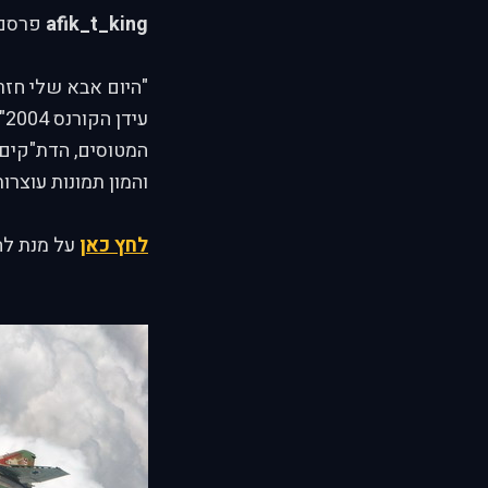
afik_t_king
פרסם 
"היום אבא שלי חזר 
ע
המטוסים, הדת"קים,
והמון תמונות עוצרות
לחץ כאן
על מנת להג