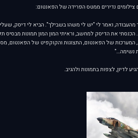
צילומים נדירים ממטס הפרידה של הפאנטום:
מהעבודה, ואמר לי "יש לי משהו בשבילך". הביא לי דיסק, שעליו
ידן הקורנס 2004". הכנסתי את הדיסק למחשב, וראיתי המון המון תמונות מבסיס 
 המערכות של הפאנטום, התצוגות והקוקפיט של הפאנטום, מסמכ
 נשימה..."
יע לדיון, לצפות בתמונות ולהגיב.