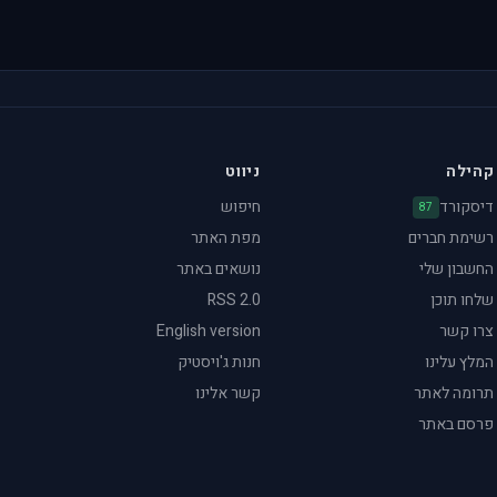
קהילה
ניווט
דיסקורד
חיפוש
87
רשימת חברים
מפת האתר
החשבון שלי
נושאים באתר
שלחו תוכן
RSS 2.0
צרו קשר
English version
המלץ עלינו
חנות ג'ויסטיק
תרומה לאתר
קשר אלינו
פרסם באתר