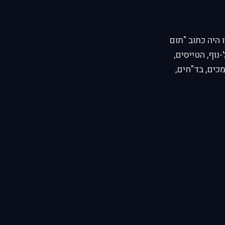
 היה כתוב "תום
תל-נוף, הטייסים,
ים, בד"חים,