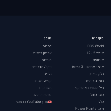
סקירות
תוכן
DCS World
כתבות
אי אל 2 - il2
ארכיון כתבות
אירועים
הורדות
ארמד אסולט - Arma 3
ויקי / מדריכים
בלק שארק
גלריה
חומרה ביתית
קנייה ומכירה
חיל האוויר האמריקני
משחקים
כוכב כחול
סרטוני קהילה
כללי
ערוץ YouTube הרשמי
מצגות Power Point