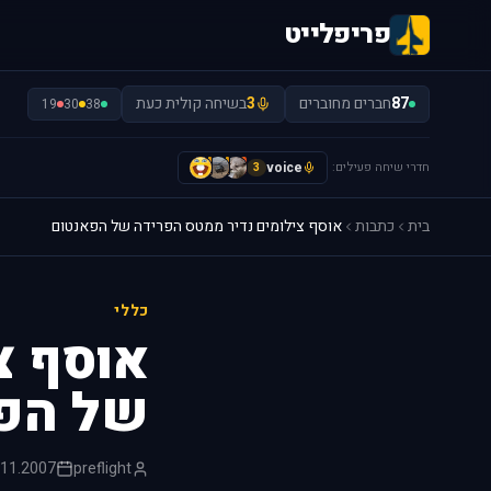
פריפלייט
87
חברים מחוברים
3
בשיחה קולית כעת
19
30
38
חדרי שיחה פעילים:
voice
A
I
I
3
בית
כתבות
אוסף צילומים נדיר ממטס הפרידה של הפאנטום
כללי
אוסף צ
של הפ
.11.2007
preflight