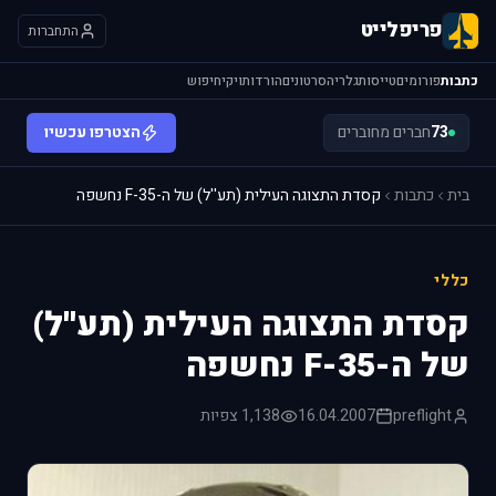
פריפלייט
התחברות
כתבות
פורומים
טייסות
גלריה
סרטונים
הורדות
ויקי
חיפוש
73
חברים מחוברים
הצטרפו עכשיו
בית
כתבות
קסדת התצוגה העילית (תע''ל) של ה-F-35 נחשפה
כללי
קסדת התצוגה העילית (תע''ל)
של ה-F-35 נחשפה
preflight
16.04.2007
1,138 צפיות