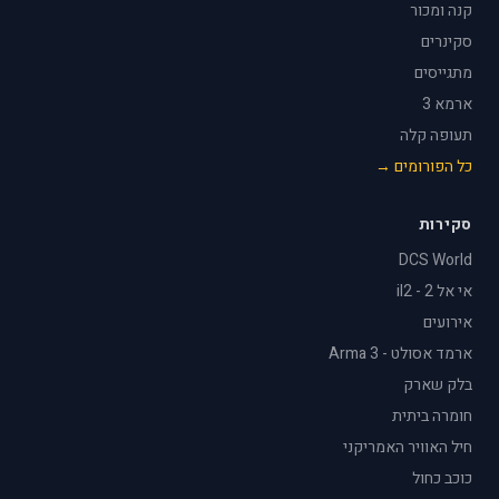
קנה ומכור
סקינרים
מתגייסים
ארמא 3
תעופה קלה
כל הפורומים →
סקירות
DCS World
אי אל 2 - il2
אירועים
ארמד אסולט - Arma 3
בלק שארק
חומרה ביתית
חיל האוויר האמריקני
כוכב כחול