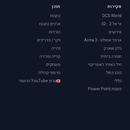
סקירות
תוכן
DCS World
כתבות
אי אל 2 - il2
ארכיון כתבות
אירועים
הורדות
ארמד אסולט - Arma 3
ויקי / מדריכים
בלק שארק
גלריה
חומרה ביתית
קנייה ומכירה
חיל האוויר האמריקני
משחקים
כוכב כחול
סרטוני קהילה
כללי
ערוץ YouTube הרשמי
מצגות Power Point