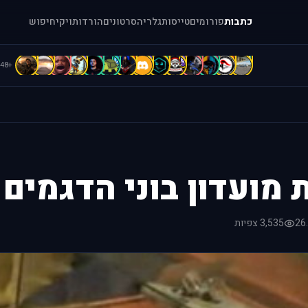
כתבות
פורומים
טייסות
גלריה
סרטונים
הורדות
ויקי
חיפוש
d
D
D
C
C
C
b
B
B
b
A
A
A
[
+48
 מועדון בוני הדגמים
26
3,535 צפיות