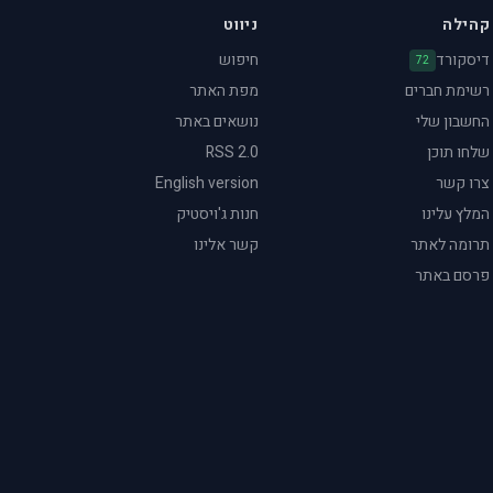
קהילה
ניווט
דיסקורד
חיפוש
72
רשימת חברים
מפת האתר
החשבון שלי
נושאים באתר
שלחו תוכן
RSS 2.0
צרו קשר
English version
המלץ עלינו
חנות ג'ויסטיק
תרומה לאתר
קשר אלינו
פרסם באתר