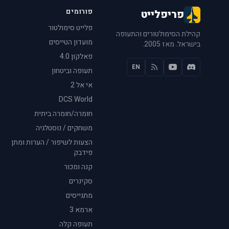
פורומים
פריפלייט
פלייט סימולטור
קהילת הסימולטורים והתעופה
מועדון הטייסים
בישראל. מאז 2005.
פאלקון 4.0
EN
תעופה וביטחון
אי אל 2
DCS World
חומרה/חומרה ביתית
משחקים / נוסטלגיה
הצעות לשיפור / הערות ומתן
פידבק
קנה ומכור
סקינרים
מתגייסים
ארמא 3
תעופה קלה