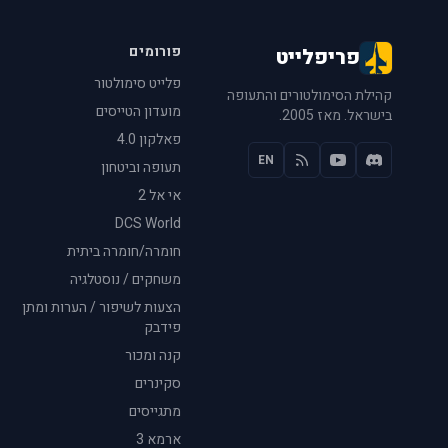
פורומים
פריפלייט
פלייט סימולטור
קהילת הסימולטורים והתעופה
מועדון הטייסים
בישראל. מאז 2005.
פאלקון 4.0
EN
תעופה וביטחון
אי אל 2
DCS World
חומרה/חומרה ביתית
משחקים / נוסטלגיה
הצעות לשיפור / הערות ומתן
פידבק
קנה ומכור
סקינרים
מתגייסים
ארמא 3