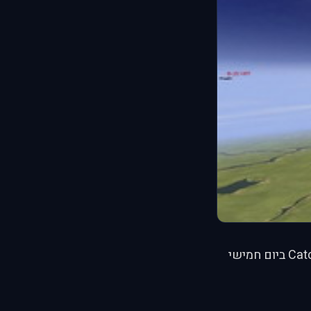
פרסם תמונות מאימון טיסת מבנה של B-25 לקראת התרחיש Catch 22 ביום חמישי