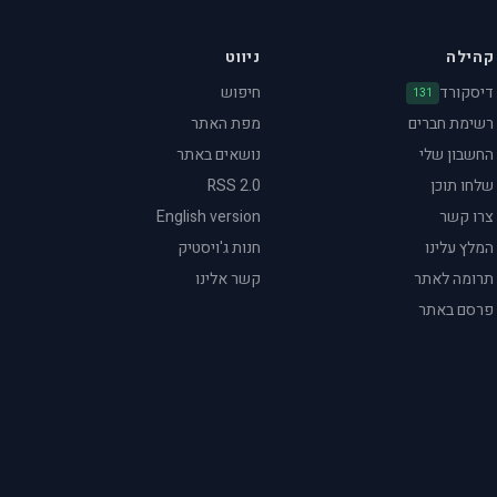
קהילה
ניווט
דיסקורד
חיפוש
131
רשימת חברים
מפת האתר
החשבון שלי
נושאים באתר
שלחו תוכן
RSS 2.0
צרו קשר
English version
המלץ עלינו
חנות ג'ויסטיק
תרומה לאתר
קשר אלינו
פרסם באתר