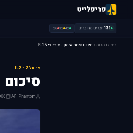
פריפלייט
131
חברים מחוברים
26
32
42
בית
כתבות
סיכום טיסת אימון - מפציצי B-25
אי אל 2 - IL2
סיכום ט
006
IAF_Phantom