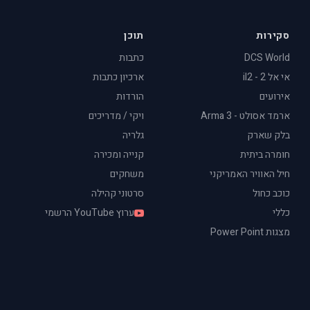
סקירות
תוכן
DCS World
כתבות
אי אל 2 - il2
ארכיון כתבות
אירועים
הורדות
ארמד אסולט - Arma 3
ויקי / מדריכים
בלק שארק
גלריה
חומרה ביתית
קנייה ומכירה
חיל האוויר האמריקני
משחקים
כוכב כחול
סרטוני קהילה
כללי
ערוץ YouTube הרשמי
מצגות Power Point