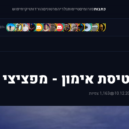
כתבות
פורומים
טייסות
גלריה
סרטונים
הורדות
ויקי
חיפוש
d
C
c
b
B
B
B
b
b
A
A
A
[
=
+107
יסת אימון - מפציצי B-25
10.12.2
1,163 צפיות