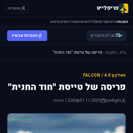
פריפלייט
התחברות
כתבות
פורומים
טייסות
גלריה
סרטונים
הורדות
ויקי
חיפוש
72
חברים מחוברים
הצטרפו עכשיו
בית
כתבות
פריסה של טייסת ''חוד החנית''
פאלקון 4.0 / FALCON
פריסה של טייסת ''חוד החנית''
preflight
01.11.2005
1,530 צפיות