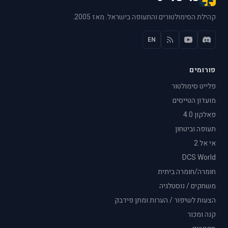
קהילת הסימולטורים והתעופה בישראל. מאז 2005.
EN
פורומים
פלייט סימולטור
מועדון הטייסים
פאלקון 4.0
תעופה וביטחון
אי אל 2
DCS World
חומרה/חומרה ביתית
משחקים / נוסטלגיה
הצעות לשיפור / הערות ומתן פידבק
קנה ומכור