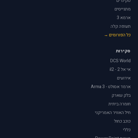
סקינרים
מתגייסים
ארמא 3
תעופה קלה
כל הפורומים →
סקירות
DCS World
אי אל 2 - il2
אירועים
ארמד אסולט - Arma 3
בלק שארק
חומרה ביתית
חיל האוויר האמריקני
כוכב כחול
כללי