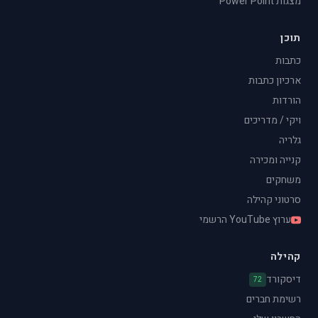
מצגות Power Point
תוכן
כתבות
ארכיון כתבות
הורדות
ויקי / מדריכים
גלריה
קנייה ומכירה
משחקים
סרטוני קהילה
ערוץ YouTube הרשמי
קהילה
דיסקורד
72
רשימת חברים