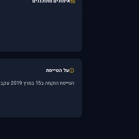
אימונים מתוכננים
על הטייסת
הטייסת הוקמה ב15 במרץ 2019 עקב יצאת המטוס החתול F14 לדי סי אס