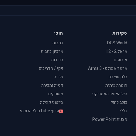
סקירות
תוכן
DCS World
כתבות
אי אל 2 - il2
ארכיון כתבות
אירועים
הורדות
ארמד אסולט - Arma 3
ויקי / מדריכים
בלק שארק
גלריה
חומרה ביתית
קנייה ומכירה
חיל האוויר האמריקני
משחקים
כוכב כחול
סרטוני קהילה
כללי
ערוץ YouTube הרשמי
מצגות Power Point