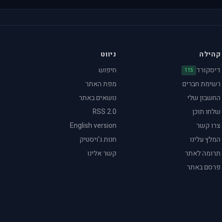
קהילה
ניווט
דיסקורד
חיפוש
115
רשימת חברים
מפת האתר
החשבון שלי
נושאים באתר
שלחו תוכן
RSS 2.0
צרו קשר
English version
המלץ עלינו
חנות ג'ויסטיק
תרומה לאתר
קשר אלינו
פרסם באתר