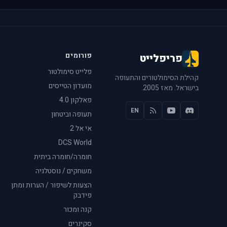
פורומים
פריפלייט
פלייט סימולטור
קהילת הסימולטורים והתעופה
מועדון הטייסים
בישראל. מאז 2005.
פאלקון 4.0
EN
תעופה וביטחון
אי אל 2
DCS World
חומרה/חומרה ביתית
משחקים / נוסטלגיה
הצעות לשיפור / הערות ומתן
פידבק
קנה ומכור
סקינרים