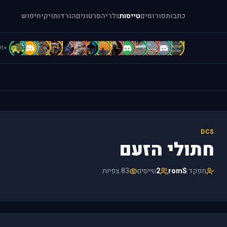
כתבות
פורומים
טייסות
גלריה
סרטונים
הורדות
ויקי
חיפוש
C
B
B
b
A
A
A
A
A
a
[
.
.
"
+91
DCS
חתולי הזעם
מפקד:
romS
2
טייסים
83 צפיות