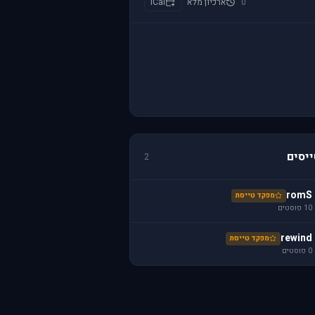
0
ארכיון מלא
iCal
יסים
2
romS
מפקד טייסת
10 פוסטים
rewind
מפקד טייסת
0 פוסטים