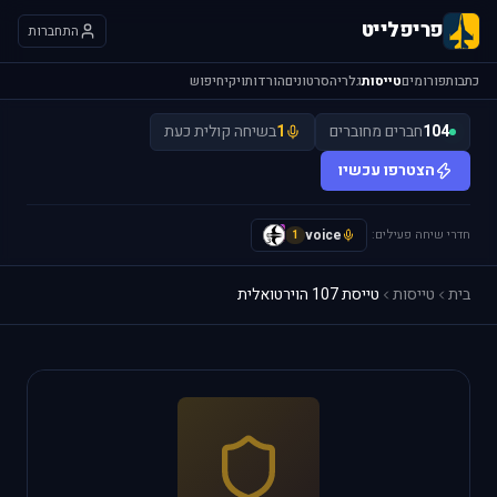
פריפלייט
התחברות
כתבות
פורומים
טייסות
גלריה
סרטונים
הורדות
ויקי
חיפוש
104
חברים מחוברים
1
בשיחה קולית כעת
הצטרפו עכשיו
חדרי שיחה פעילים:
voice
y
1
בית
טייסות
טייסת 107 הוירטואלית