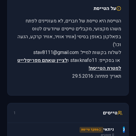
על הטייסת
הטייסת היא טייסת של חברים, לא מעוניינים לפתח
משהו מקצועי, מקבלים טייסים שיודעים לטוס
בפאלקון באופן בסיסי (אוויר אוויר, אוויר קרקע, הנעה
וכו')
לשלוח בקשות למייל: stav8111@gmail.com
או בסקייפ: stav.knafo11 ו
לציין שאתם מפריפלייט
למטרת הטייסת!
תאריך פתיחה: 29.5.2016
טייסים
1
נ
ניתאי
מפקד טייסת
0 פוסטים