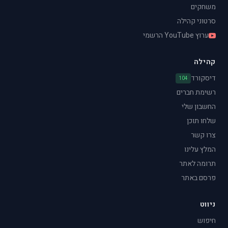
משחקים
סרטוני קהילה
ערוץ YouTube הרשמי
קהילה
דיסקורד
104
רשימת חברים
החשבון שלי
שלחו תוכן
צרו קשר
המלץ עלינו
תרומה לאתר
פרסם באתר
ניווט
חיפוש