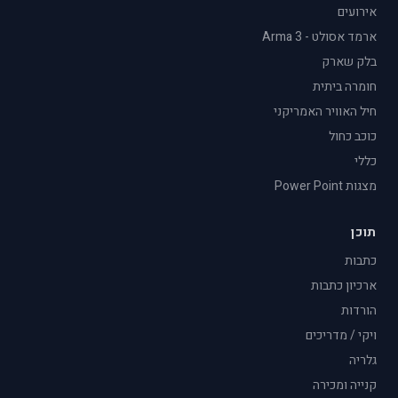
אירועים
ארמד אסולט - Arma 3
בלק שארק
חומרה ביתית
חיל האוויר האמריקני
כוכב כחול
כללי
מצגות Power Point
תוכן
כתבות
ארכיון כתבות
הורדות
ויקי / מדריכים
גלריה
קנייה ומכירה