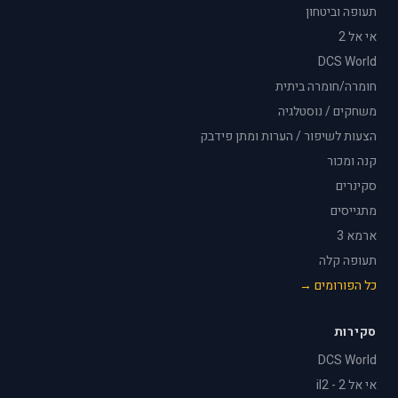
תעופה וביטחון
אי אל 2
DCS World
חומרה/חומרה ביתית
משחקים / נוסטלגיה
הצעות לשיפור / הערות ומתן פידבק
קנה ומכור
סקינרים
מתגייסים
ארמא 3
תעופה קלה
כל הפורומים →
סקירות
DCS World
אי אל 2 - il2