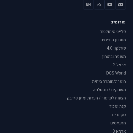
EN
פורומים
פלייט סימולטור
מועדון הטייסים
פאלקון 4.0
תעופה וביטחון
אי אל 2
DCS World
חומרה/חומרה ביתית
משחקים / נוסטלגיה
הצעות לשיפור / הערות ומתן פידבק
קנה ומכור
סקינרים
מתגייסים
ארמא 3