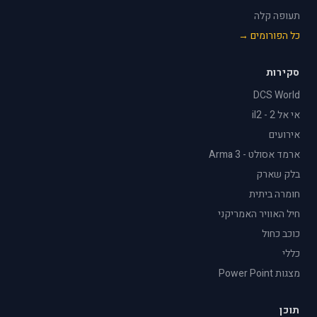
תעופה קלה
כל הפורומים →
סקירות
DCS World
אי אל 2 - il2
אירועים
ארמד אסולט - Arma 3
בלק שארק
חומרה ביתית
חיל האוויר האמריקני
כוכב כחול
כללי
מצגות Power Point
תוכן