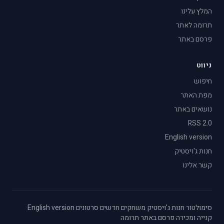
המלץ עלינו
תרומה לאתר
פרסם באתר
ניווט
חיפוש
מפת האתר
נושאים באתר
RSS 2.0
English version
חנות ג'ויסטיק
קשר אלינו
סימולטור
·
חנות ג'ויסטיק
·
משחקים חדשים
·
סרטונים
·
English version
·
קנייה ומכירה
·
פרסם באתר
·
תרומה