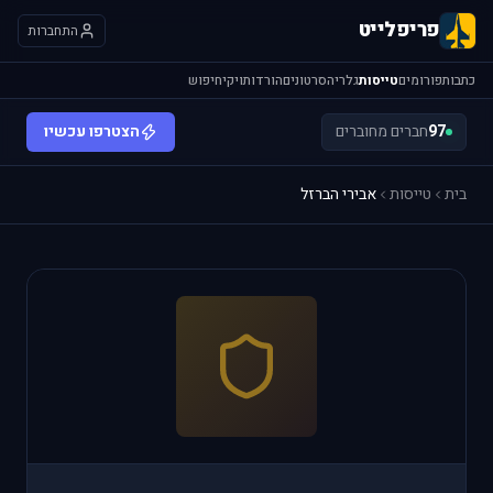
פריפלייט
התחברות
כתבות
פורומים
טייסות
גלריה
סרטונים
הורדות
ויקי
חיפוש
97
חברים מחוברים
הצטרפו עכשיו
בית
טייסות
אבירי הברזל