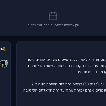
אין אימונים מתוזמנים. בדקו שוב בקרוב.
טי
, מטרתה היא לאמן וללמד טייסים צעירים אחרים טיסה
A
, תקיפה וכו'. בתקווה רבה כאשר הטייסת תגדל ותתרחב,
דמת, טייסת תקיפה.
הטייסת טסה במטוס ה-F-16C החד מושבי (בלוק 50) בבסיס רמת דוד. הטייסת מונה כ-2
רוב יתווספו לה 2 סגני מפקדים. אנחנו ננסה לשמור על רמת הריאליזם הכי טובה