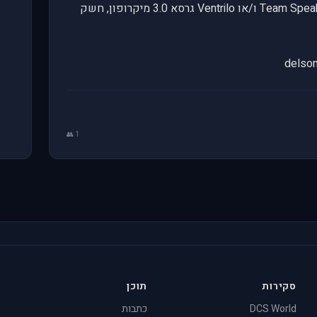
דרישות: תוכנת דיבור ותקשורת מסוג Team Speak ו/או Ventrilo גרסא 3.0 מיקרופון, חשק
1 👥
סקירות
תוכן
DCS World
כתבות