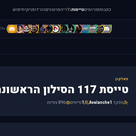
כתבות
פורומים
טייסות
גלריה
סרטונים
הורדות
ויקי
חיפוש
B
B
b
b
A
A
A
A
A
A
a
[
=
.
+71
פאלקון
טייסת 117 הסילון הראשונה
מפקד:
Avalanche1
1
טייסים
896 צפיות