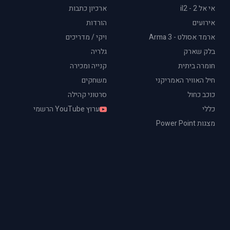
אי אל 2 - il2
ארכיון כתבות
אירועים
הורדות
ארמד אסולט - Arma 3
ויקי / מדריכים
בלק שארק
גלריה
חומרה ביתית
קנייה ומכירה
חיל האוויר האמריקני
משחקים
כוכב כחול
סרטוני קהילה
כללי
ערוץ YouTube הרשמי
מצגות Power Point