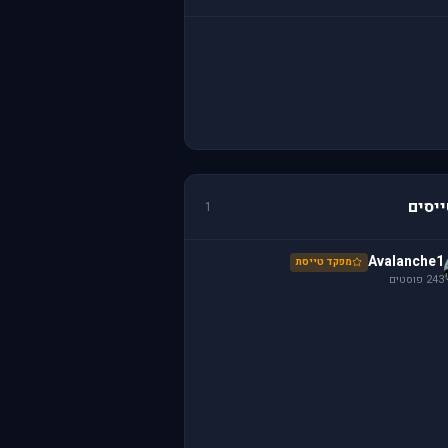
יסים
1
Avalanche1
מפקד טייסת
243 פוסטים