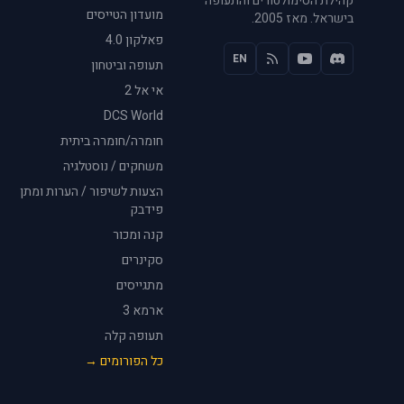
קהילת הסימולטורים והתעופה
מועדון הטייסים
בישראל. מאז 2005.
פאלקון 4.0
EN
תעופה וביטחון
אי אל 2
DCS World
חומרה/חומרה ביתית
משחקים / נוסטלגיה
הצעות לשיפור / הערות ומתן
פידבק
קנה ומכור
סקינרים
מתגייסים
ארמא 3
תעופה קלה
כל הפורומים →