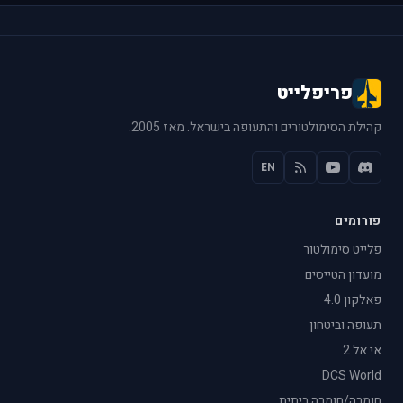
פריפלייט
קהילת הסימולטורים והתעופה בישראל. מאז 2005.
EN
פורומים
פלייט סימולטור
מועדון הטייסים
פאלקון 4.0
תעופה וביטחון
אי אל 2
DCS World
חומרה/חומרה ביתית