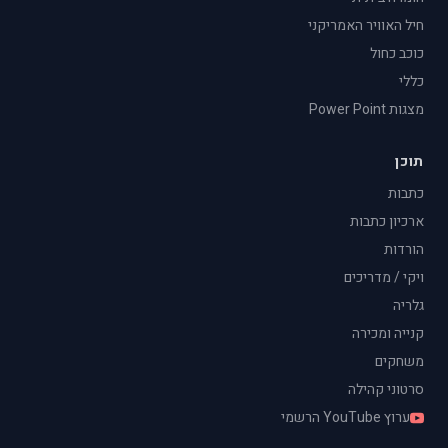
חיל האוויר האמריקני
כוכב כחול
כללי
מצגות Power Point
תוכן
כתבות
ארכיון כתבות
הורדות
ויקי / מדריכים
גלריה
קנייה ומכירה
משחקים
סרטוני קהילה
ערוץ YouTube הרשמי