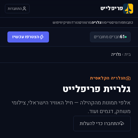
פריפלייט
התחברות
כתבות
פורומים
טייסות
גלריה
סרטונים
הורדות
ויקי
חיפוש
61
חברים מחוברים
הצטרפו עכשיו
בית
גלריה
הגלריה הקלאסית
גלריית פריפלייט
אלפי תמונות מהקהילה — חיל האוויר הישראלי, צילומי
משחק, דגמים ועוד.
התחברו כדי להעלות