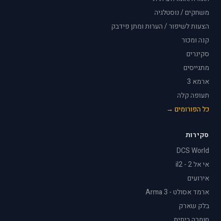
משחקים / נוסטלגיה
הצעות לשיפור / הערות ומתן פידבק
קנה ומכור
סקינרים
מתגייסים
ארמא 3
תעופה קלה
כל הפורומים →
סקירות
DCS World
אי אל 2 - il2
אירועים
ארמד אסולט - Arma 3
בלק שארק
חומרה ביתית