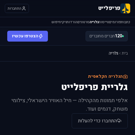
פריפלייט
התחברות
כתבות
פורומים
טייסות
גלריה
סרטונים
הורדות
ויקי
חיפוש
120
חברים מחוברים
הצטרפו עכשיו
בית
גלריה
הגלריה הקלאסית
גלריית פריפלייט
אלפי תמונות מהקהילה — חיל האוויר הישראלי, צילומי
משחק, דגמים ועוד.
התחברו כדי להעלות