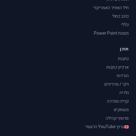
חיל האוויר האמריקני
כוכב כחול
כללי
מצגות Power Point
תוכן
כתבות
ארכיון כתבות
הורדות
ויקי / מדריכים
גלריה
קנייה ומכירה
משחקים
סרטוני קהילה
ערוץ YouTube הרשמי