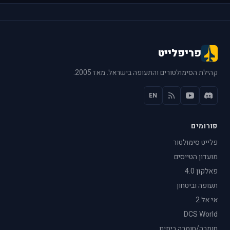
פריפלייט
קהילת הסימולטורים והתעופה בישראל. מאז 2005.
EN
פורומים
פלייט סימולטור
מועדון הטייסים
פאלקון 4.0
תעופה וביטחון
אי אל 2
DCS World
חומרה/חומרה ביתית