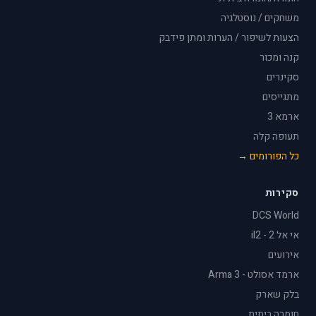
משחקים / נוסטלגיה
הצעות לשיפור / הערות ומתן פידבק
קנה ומכור
סקינרים
מתגייסים
ארמא 3
תעופה קלה
כל הפורומים →
סקירות
DCS World
אי אל 2 - il2
אירועים
ארמד אסולט - Arma 3
בלק שארק
חומרה ביתית