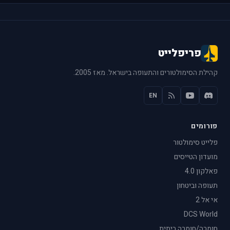
פריפלייט
קהילת הסימולטורים והתעופה בישראל. מאז 2005.
EN
פורומים
פלייט סימולטור
מועדון הטייסים
פאלקון 4.0
תעופה וביטחון
אי אל 2
DCS World
חומרה/חומרה ביתית