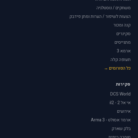
משחקים / נוסטלגיה
הצעות לשיפור / הערות ומתן פידבק
קנה ומכור
סקינרים
מתגייסים
ארמא 3
תעופה קלה
כל הפורומים →
סקירות
DCS World
אי אל 2 - il2
אירועים
ארמד אסולט - Arma 3
בלק שארק
חומרה ביתית