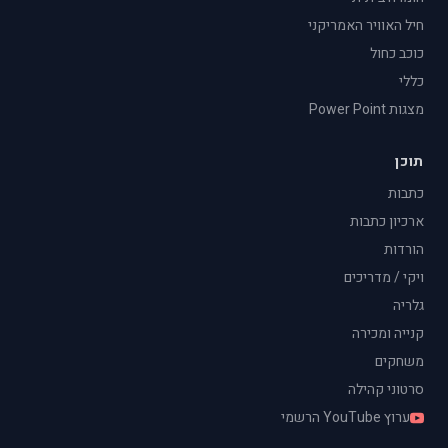
חיל האוויר האמריקני
כוכב כחול
כללי
מצגות Power Point
תוכן
כתבות
ארכיון כתבות
הורדות
ויקי / מדריכים
גלריה
קנייה ומכירה
משחקים
סרטוני קהילה
ערוץ YouTube הרשמי