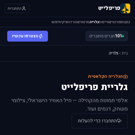
פריפלייט
התחברות
כתבות
פורומים
טייסות
גלריה
סרטונים
הורדות
ויקי
חיפוש
101
חברים מחוברים
הצטרפו עכשיו
בית
גלריה
הגלריה הקלאסית
גלריית פריפלייט
אלפי תמונות מהקהילה — חיל האוויר הישראלי, צילומי
משחק, דגמים ועוד.
התחברו כדי להעלות